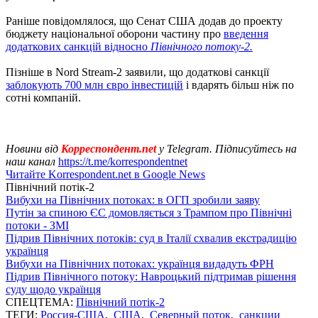
Раніше повідомлялося, що Сенат США додав до проекту
бюджету національної оборони частину про
введення
додаткових санкцій відносно
Північного потоку-2.
Пізніше в Nord Stream-2 заявили, що додаткові санкції
заблокують 700 млн євро інвестицій
і вдарять більш ніж по
сотні компаній.
Новини від
Корреспондент.net
у Telegram. Підписуйтесь на
наш канал
https://t.me/korrespondentnet
Читайте Korrespondent.net в Google News
Північний потік-2
Вибухи на Північних потоках: в ОГП зробили заяву
Путін за спиною ЄС домовляється з Трампом про Північні
потоки - ЗМІ
Підрив Північних потоків: суд в Італії схвалив екстрадицію
українця
Вибухи на Північних потоках: українця видадуть ФРН
Підрив Північного потоку: Навроцький підтримав рішення
суду щодо українця
СПЕЦТЕМА:
Північний потік-2
ТЕГИ:
Россия-США
,
США
,
Северный поток
,
санкции