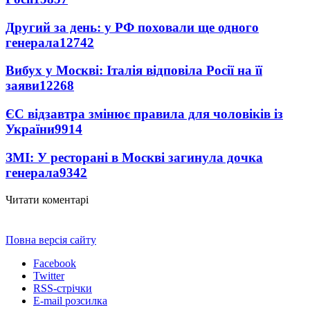
Другий за день: у РФ поховали ще одного
генерала
12742
Вибух у Москві: Італія відповіла Росії на її
заяви
12268
ЄС відзавтра змінює правила для чоловіків із
України
9914
ЗМІ: У ресторані в Москві загинула дочка
генерала
9342
Читати коментарі
Повна версія сайту
Facebook
Twitter
RSS-стрічки
E-mail розсилка