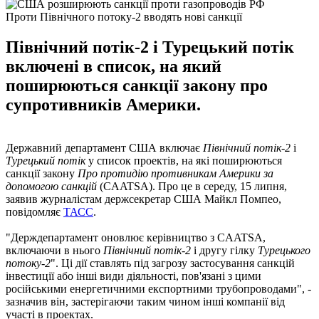
Проти Північного потоку-2 вводять нові санкції
Північний потік-2 і Турецький потік
включені в список, на який
поширюються санкції закону про
супротивників Америки.
Державний департамент США включає
Північний потік-2
і
Турецький потік
у список проектів, на які поширюються
санкції закону
Про протидію противникам Америки за
допомогою санкцій
(CAATSA). Про це в середу, 15 липня,
заявив журналістам держсекретар США Майкл Помпео,
повідомляє
ТАСС
.
"Держдепартамент оновлює керівництво з CAATSA,
включаючи в нього
Північний потік-2
і другу гілку
Турецького
потоку-2
". Ці дії ставлять під загрозу застосування санкцій
інвестиції або інші види діяльності, пов'язані з цими
російськими енергетичними експортними трубопроводами", -
зазначив він, застерігаючи таким чином інші компанії від
участі в проектах.