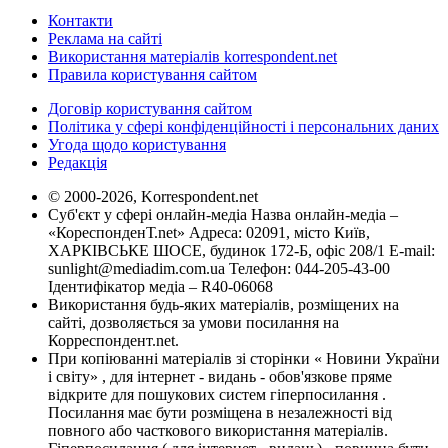
Контакти
Реклама на сайті
Використання матеріалів korrespondent.net
Правила користування сайтом
Договір користування сайтом
Політика у сфері конфіденційності і персональних даних
Угода щодо користування
Редакція
© 2000-2026, Korrespondent.net
Суб'єкт у сфері онлайн-медіа Назва онлайн-медіа –
«КореспонденТ.net» Адреса: 02091, місто Київ,
ХАРКІВСЬКЕ ШОСЕ, будинок 172-Б, офіс 208/1 E-mail:
sunlight@mediadim.com.ua
Телефон: 044-205-43-00
Ідентифікатор медіа – R40-06068
Використання будь-яких матеріалів, розміщених на
сайті, дозволяється за умови посилання на
Корреспондент.net.
При копіюванні матеріалів зі сторінки « Новини України
і світу» , для інтернет - видань - обов'язкове пряме
відкрите для пошукових систем гіперпосилання .
Посилання має бути розміщена в незалежності від
повного або часткового використання матеріалів.