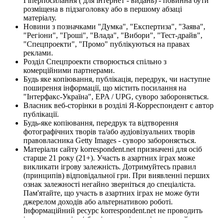
Гіперпосилання ( для інтернет - видань) - повинна бути
розміщена в підзаголовку або в першому абзаці
матеріалу.
Новини з позначками "Думка", "Експертиза", "Заява",
"Регіони", "Гроші", "Влада", "Вибори", "Тест-драйв",
"Спецпроекти", "Промо" публікуються на правах
реклами.
Розділ Спецпроекти створюється спільно з
комерційними партнерами.
Будь яке копіювання, публікація, передрук, чи наступне
поширення інформації, що містить посилання на
"Інтерфакс-Україна", EPA / UPG, суворо забороняється.
Власник веб-сторінки в розділі Я-Корреспондент є автор
публікації.
Будь-яке копіювання, передрук та відтворення
фотографічних творів та/або аудіовізуальних творів
правовласника Getty Images - суворо забороняється.
Матеріали сайту korrespondent.net призначені для осіб
старше 21 року (21+). Участь в азартних іграх може
викликати ігрову залежність. Дотримуйтесь правил
(принципів) відповідальної гри. При виявленні перших
ознак залежності негайно зверніться до спеціаліста.
Пам'ятайте, що участь в азартних іграх не може бути
джерелом доходів або альтернативою роботі.
Інформаційний ресурс korrespondent.net не проводить