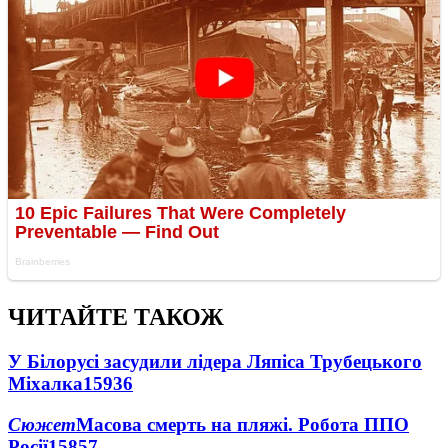
ЧИТАЙТЕ ТАКОЖ
У Білорусі засудили лідера Ляпіса Трубецького
Міхалка
15936
Сюжет
Масова смерть на пляжі. Робота ППО
Росії
15857