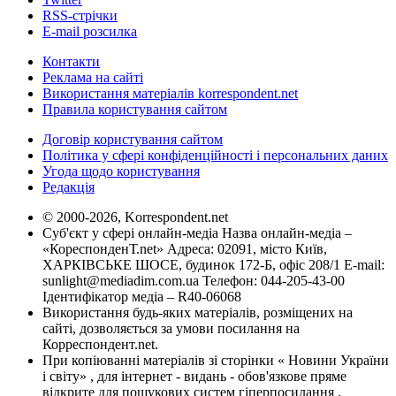
RSS-стрічки
E-mail розсилка
Контакти
Реклама на сайті
Використання матеріалів korrespondent.net
Правила користування сайтом
Договір користування сайтом
Політика у сфері конфіденційності і персональних даних
Угода щодо користування
Редакція
© 2000-2026, Korrespondent.net
Суб'єкт у сфері онлайн-медіа Назва онлайн-медіа –
«КореспонденТ.net» Адреса: 02091, місто Київ,
ХАРКІВСЬКЕ ШОСЕ, будинок 172-Б, офіс 208/1 E-mail:
sunlight@mediadim.com.ua
Телефон: 044-205-43-00
Ідентифікатор медіа – R40-06068
Використання будь-яких матеріалів, розміщених на
сайті, дозволяється за умови посилання на
Корреспондент.net.
При копіюванні матеріалів зі сторінки « Новини України
і світу» , для інтернет - видань - обов'язкове пряме
відкрите для пошукових систем гіперпосилання .