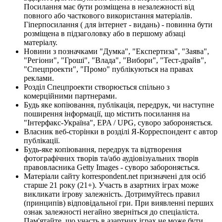
Посилання має бути розміщена в незалежності від
повного або часткового використання матеріалів.
Гіперпосилання ( для інтернет - видань) - повинна бути
розміщена в підзаголовку або в першому абзаці
матеріалу.
Новини з позначками "Думка", "Експертиза", "Заява",
"Регіони", "Гроші", "Влада", "Вибори", "Тест-драйв",
"Спецпроекти", "Промо" публікуються на правах
реклами.
Розділ Спецпроекти створюється спільно з
комерційними партнерами.
Будь яке копіювання, публікація, передрук, чи наступне
поширення інформації, що містить посилання на
"Інтерфакс-Україна", EPA / UPG, суворо забороняється.
Власник веб-сторінки в розділі Я-Корреспондент є автор
публікації.
Будь-яке копіювання, передрук та відтворення
фотографічних творів та/або аудіовізуальних творів
правовласника Getty Images - суворо забороняється.
Матеріали сайту korrespondent.net призначені для осіб
старше 21 року (21+). Участь в азартних іграх може
викликати ігрову залежність. Дотримуйтесь правил
(принципів) відповідальної гри. При виявленні перших
ознак залежності негайно зверніться до спеціаліста.
Пам'ятайте, що участь в азартних іграх не може бути