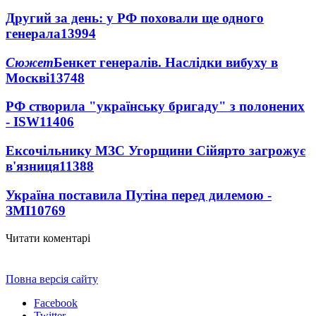
Другий за день: у РФ поховали ще одного
генерала
13994
Сюжет
Бенкет генералів. Наслідки вибуху в
Москві
13748
РФ створила "українську бригаду" з полонених
- ISW
11406
Ексочільнику МЗС Угорщини Сійярто загрожує
в'язниця
11388
Україна поставила Путіна перед дилемою -
ЗМІ
10769
Читати коментарі
Повна версія сайту
Facebook
Twitter