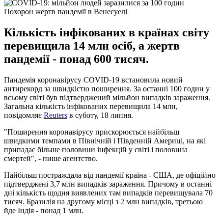
Похорон жертв пандемії в Венесуелі
Кількість інфікованих в країнах світу
перевищила 14 млн осіб, а жертв
пандемії - понад 600 тисяч.
Пандемія коронавірусу COVID-19 встановила новий
антирекорд за швидкістю поширення. За останні 100 годин у
всьому світі був підтверджений мільйон випадків зараження.
Загальна кількість інфікованих перевищила 14 млн,
повідомляє
Reuters
в суботу, 18 липня.
"Поширення коронавірусу прискорюється найбільш
швидкими темпами в Північній і Південній Америці, на які
припадає більше половини інфекцій у світі і половина
смертей", - пише агентство.
Найбільш постраждала від пандемії країна - США, де офіційно
підтверджені 3,7 млн ​​випадків зараження. Причому в останні
дні кількість щодня виявлених там випадків перевищувала 70
тисяч. Бразилія на другому місці з 2 млн випадків, третьою
йде Індія - понад 1 млн.