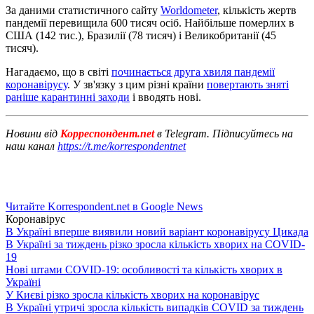
За даними статистичного сайту
Worldometer
, кількість жертв
пандемії перевищила 600 тисяч осіб. Найбільше померлих в
США (142 тис.), Бразилії (78 тисяч) і Великобританії (45
тисяч).
Нагадаємо, що в світі
починається друга хвиля пандемії
коронавірусу
. У зв'язку з цим різні країни
повертають зняті
раніше карантинні заходи
і вводять нові.
Новини від
Корреспондент.net
в Telegram. Підписуйтесь на
наш канал
https://t.me/korrespondentnet
Читайте Korrespondent.net в Google News
Коронавірус
В Україні вперше виявили новий варіант коронавірусу Цикада
В Україні за тиждень різко зросла кількість хворих на COVID-
19
Нові штами COVID-19: особливості та кількість хворих в
Україні
У Києві різко зросла кількість хворих на коронавірус
В Україні утричі зросла кількість випадків COVID за тиждень