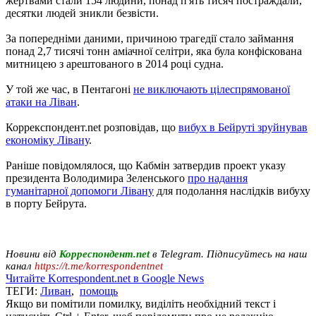
жертвами стали 154 людини, понад п'ять тисяч постраждали,
десятки людей зникли безвісти.
За попередніми даними, причиною трагедії стало займання
понад 2,7 тисячі тонн аміачної селітри, яка була конфіскована
митницею з арештованого в 2014 році судна.
У той же час, в Пентагоні
не виключають цілеспрямованої
атаки на Ліван
.
Коррекспондент.net розповідав, що
вибух в Бейруті зруйнував
економіку Лівану
.
Раніше повідомлялося, що Кабмін затвердив проект указу
президента Володимира Зеленського
про надання
гуманітарної допомоги Лівану
для подолання наслідків вибуху
в порту Бейрута.
Новини від
Корреспондент.net
в Telegram. Підписуйтесь на наш
канал
https://t.me/korrespondentnet
Читайте Korrespondent.net в Google News
ТЕГИ:
Ливан
,
помощь
Якщо ви помітили помилку, виділіть необхідний текст і