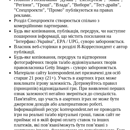
"Регіони", "Гроші", "Влада", "Вибори", "Тест-драйв",
"Спецпроекти", "Промо" публікуються на правах
реклами.
Розділ Спецпроекти створюється спільно з
комерційними партнерами.
Будь яке копіювання, публікація, передрук, чи наступне
поширення інформації, що містить посилання на
"Інтерфакс-Україна", EPA / UPG, суворо забороняється.
Власник веб-сторінки в розділі Я-Корреспондент є автор
публікації.
Будь-яке копіювання, передрук та відтворення
фотографічних творів та/або аудіовізуальних творів
правовласника Getty Images - суворо забороняється.
Матеріали сайту korrespondent.net призначені для осіб
старше 21 року (21+). Участь в азартних іграх може
викликати ігрову залежність. Дотримуйтесь правил
(принципів) відповідальної гри. При виявленні перших
ознак залежності негайно зверніться до спеціаліста.
Пам'ятайте, що участь в азартних іграх не може бути
джерелом доходів або альтернативою роботі.
Інформаційний ресурс korrespondent.net не проводить
ігри на реальні та/або віртуальні гроші, також сайт не
приймає ні в якій формі оплату ставок та інших
платежів, які пов’язані/можуть бути пов’язані з