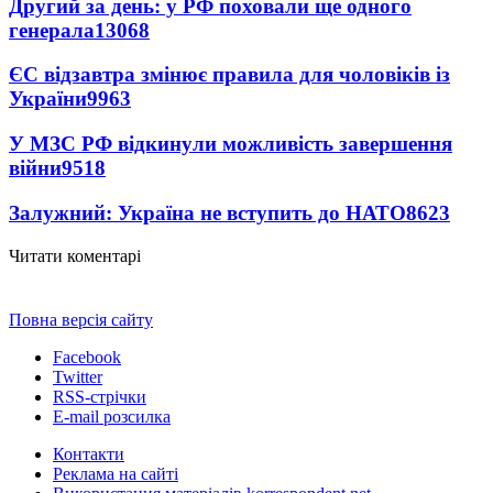
Другий за день: у РФ поховали ще одного
генерала
13068
ЄС відзавтра змінює правила для чоловіків із
України
9963
У МЗС РФ відкинули можливість завершення
війни
9518
Залужний: Україна не вступить до НАТО
8623
Читати коментарі
Повна версія сайту
Facebook
Twitter
RSS-стрічки
E-mail розсилка
Контакти
Реклама на сайті