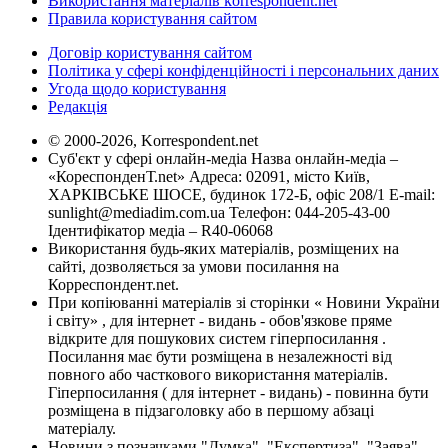
Використання матеріалів korrespondent.net
Правила користування сайтом
Договір користування сайтом
Політика у сфері конфіденційності і персональних даних
Угода щодо користування
Редакція
© 2000-2026, Korrespondent.net
Суб'єкт у сфері онлайн-медіа Назва онлайн-медіа –
«КореспонденТ.net» Адреса: 02091, місто Київ,
ХАРКІВСЬКЕ ШОСЕ, будинок 172-Б, офіс 208/1 E-mail:
sunlight@mediadim.com.ua
Телефон: 044-205-43-00
Ідентифікатор медіа – R40-06068
Використання будь-яких матеріалів, розміщених на
сайті, дозволяється за умови посилання на
Корреспондент.net.
При копіюванні матеріалів зі сторінки « Новини України
і світу» , для інтернет - видань - обов'язкове пряме
відкрите для пошукових систем гіперпосилання .
Посилання має бути розміщена в незалежності від
повного або часткового використання матеріалів.
Гіперпосилання ( для інтернет - видань) - повинна бути
розміщена в підзаголовку або в першому абзаці
матеріалу.
Новини з позначками "Думка", "Експертиза", "Заява",