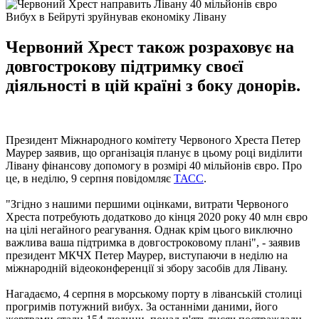
Вибух в Бейруті зруйнував економіку Лівану
Червоний Хрест також розраховує на
довгострокову підтримку своєї
діяльності в цій країні з боку донорів.
Президент Міжнародного комітету Червоного Хреста Петер
Маурер заявив, що організація планує в цьому році виділити
Лівану фінансову допомогу в розмірі 40 мільйонів євро. Про
це, в неділю, 9 серпня повідомляє
ТАСС
.
"Згідно з нашими першими оцінками, витрати Червоного
Хреста потребують додатково до кінця 2020 року 40 млн євро
на цілі негайного реагування. Однак крім цього виключно
важлива ваша підтримка в довгостроковому плані", - заявив
президент МКЧХ Петер Маурер, виступаючи в неділю на
міжнародній відеоконференції зі збору засобів для Лівану.
Нагадаємо, 4 серпня в морському порту в ліванській столиці
прогримів потужний вибух. За останніми даними, його