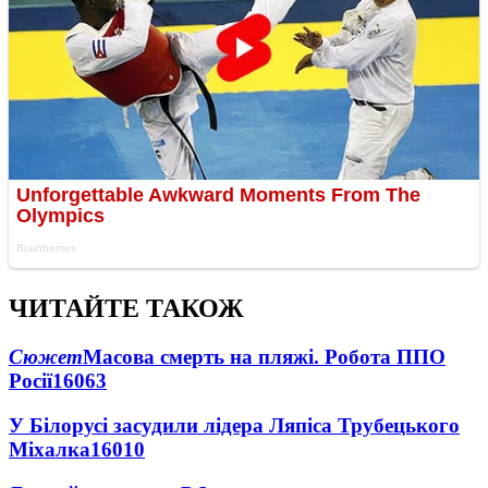
ЧИТАЙТЕ ТАКОЖ
Сюжет
Масова смерть на пляжі. Робота ППО
Росії
16063
У Білорусі засудили лідера Ляпіса Трубецького
Міхалка
16010