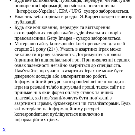
Будь яке копіювання, публікація, передрук, чи наступне
поширення інформації, що містить посилання на
"Інтерфакс-Україна", EPA / UPG, суворо забороняється.
Власник веб-сторінки в розділі Я-Корреспондент є автор
публікації.
Будь-яке копіювання, передрук та відтворення
фотографічних творів та/або аудіовізуальних творів
правовласника Getty Images - суворо забороняється.
Матеріали сайту korrespondent.net призначені для осіб
старше 21 року (21+). Участь в азартних іграх може
викликати ігрову залежність. Дотримуйтесь правил
(принципів) відповідальної гри. При виявленні перших
ознак залежності негайно зверніться до спеціаліста.
Пам'ятайте, що участь в азартних іграх не може бути
джерелом доходів або альтернативою роботі.
Інформаційний ресурс korrespondent.net не проводить
ігри на реальні та/або віртуальні гроші, також сайт не
приймає ні в якій формі оплату ставок та інших
платежів, які пов’язані/можуть бути пов’язані з
азартними іграми, букмекерами чи тоталізаторами. Будь-
які матеріали на інформаційному ресурсі
korrespondent.net публікуються виключно в
інформаційних цілях.
X