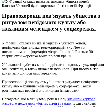
Близько 30 коней були жорстоко вбиті по всій Франції
Правоохоронці пов'язують убивства з
ритуалом невідомого культу або
жахливим челенджем у соцмережах.
У Франції сталася низка загадкових убивств коней,
повідомляє британська телекорпорація Sky News з
посиланням на інформацію місцевої поліції. Близько 30
тварин були жорстоко вбиті по всій країні.
У більшості з убитих коней відрізали по одному вуху, вирізали
очі і геніталії, а також викачали всю кров. При цьому м'ясо
коней залишилося недоторканим.
Правоохоронці пов'язують убивства з ритуалом невідомого
культу або жахливим челенджем у соцмережах. Також
розглядається версія зі злочинцями-імітаторами.
Нагадаємо, що в минулому році в Перу
знайшли чергове
масового поховання убитих дітей і тварин
. Були знайдені