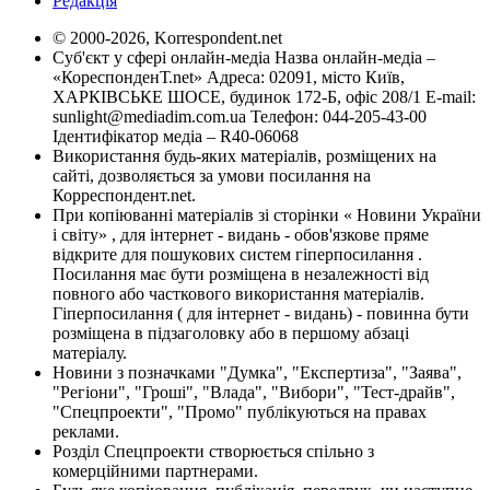
Редакція
© 2000-2026, Korrespondent.net
Суб'єкт у сфері онлайн-медіа Назва онлайн-медіа –
«КореспонденТ.net» Адреса: 02091, місто Київ,
ХАРКІВСЬКЕ ШОСЕ, будинок 172-Б, офіс 208/1 E-mail:
sunlight@mediadim.com.ua
Телефон: 044-205-43-00
Ідентифікатор медіа – R40-06068
Використання будь-яких матеріалів, розміщених на
сайті, дозволяється за умови посилання на
Корреспондент.net.
При копіюванні матеріалів зі сторінки « Новини України
і світу» , для інтернет - видань - обов'язкове пряме
відкрите для пошукових систем гіперпосилання .
Посилання має бути розміщена в незалежності від
повного або часткового використання матеріалів.
Гіперпосилання ( для інтернет - видань) - повинна бути
розміщена в підзаголовку або в першому абзаці
матеріалу.
Новини з позначками "Думка", "Експертиза", "Заява",
"Регіони", "Гроші", "Влада", "Вибори", "Тест-драйв",
"Спецпроекти", "Промо" публікуються на правах
реклами.
Розділ Спецпроекти створюється спільно з
комерційними партнерами.