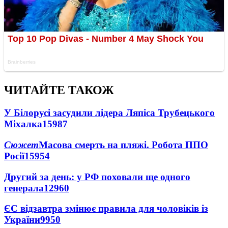
ЧИТАЙТЕ ТАКОЖ
У Білорусі засудили лідера Ляпіса Трубецького
Міхалка
15987
Сюжет
Масова смерть на пляжі. Робота ППО
Росії
15954
Другий за день: у РФ поховали ще одного
генерала
12960
ЄС відзавтра змінює правила для чоловіків із
України
9950