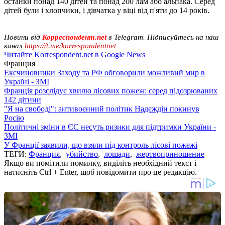
останки понад 140 дітей та понад 200 лам або альпака. Серед
дітей були і хлопчики, і дівчатка у віці від п'яти до 14 років.
Новини від
Корреспондент.net
в Telegram. Підписуйтесь на наш
канал
https://t.me/korrespondentnet
Читайте Korrespondent.net в Google News
Франция
Ексчиновники Заходу та РФ обговорили можливий мир в
Україні - ЗМІ
Франція розслідує хвилю лісових пожеж: серед підозрюваних
142 дітини
"Я на свободі": антивоєнний політик Надєждін покинув
Росію
Політичні зміни в ЄС несуть ризики для підтримки України -
ЗМІ
У Франції заявили, що взяли під контроль лісові пожежі
ТЕГИ:
Франция
,
убийство
,
лошади
,
жертвоприношение
Якщо ви помітили помилку, виділіть необхідний текст і
натисніть Ctrl + Enter, щоб повідомити про це редакцію.