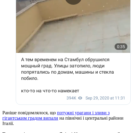
Раніше повідомлялося, що
потужні урагани і зливи з
гігантським градом випали
на північні і центральні райони
Італії.