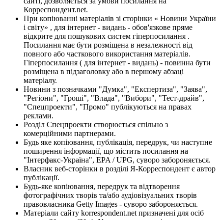
сайті, дозволяється за умови посилання на
Корреспондент.net.
При копіюванні матеріалів зі сторінки « Новини України
і світу» , для інтернет - видань - обов'язкове пряме
відкрите для пошукових систем гіперпосилання .
Посилання має бути розміщена в незалежності від
повного або часткового використання матеріалів.
Гіперпосилання ( для інтернет - видань) - повинна бути
розміщена в підзаголовку або в першому абзаці
матеріалу.
Новини з позначками "Думка", "Експертиза", "Заява",
"Регіони", "Гроші", "Влада", "Вибори", "Тест-драйв",
"Спецпроекти", "Промо" публікуються на правах
реклами.
Розділ Спецпроекти створюється спільно з
комерційними партнерами.
Будь яке копіювання, публікація, передрук, чи наступне
поширення інформації, що містить посилання на
"Інтерфакс-Україна", EPA / UPG, суворо забороняється.
Власник веб-сторінки в розділі Я-Корреспондент є автор
публікації.
Будь-яке копіювання, передрук та відтворення
фотографічних творів та/або аудіовізуальних творів
правовласника Getty Images - суворо забороняється.
Матеріали сайту korrespondent.net призначені для осіб