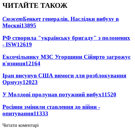
ЧИТАЙТЕ ТАКОЖ
Сюжет
Бенкет генералів. Наслідки вибуху в
Москві
13895
РФ створила "українську бригаду" з полонених
- ISW
12619
Ексочільнику МЗС Угорщини Сійярто загрожує
в'язниця
12164
Іран висунув США вимоги для розблокування
Ормузу
12023
У Молдові пролунав потужний вибух
11520
Росіяни змінили ставлення до війни -
опитування
11333
Читати коментарі