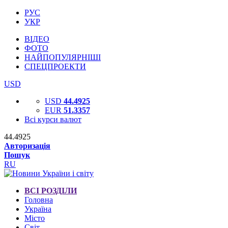
РУС
УКР
ВІДЕО
ФОТО
НАЙПОПУЛЯРНІШІ
СПЕЦПРОЕКТИ
USD
USD
44.4925
EUR
51.3357
Всі курси валют
44.4925
Авторизація
Пошук
RU
ВСІ РОЗДІЛИ
Головна
Україна
Місто
Світ