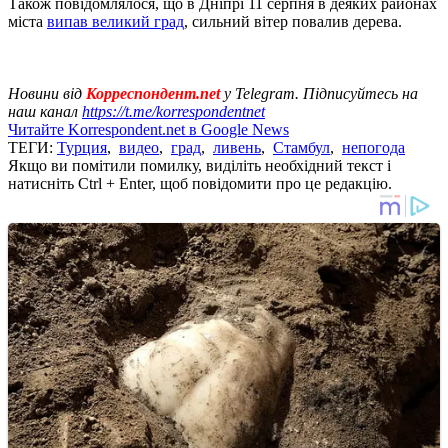
Також повідомлялося, що в Дніпрі 11 серпня в деяких районах
міста
випав великий град
, сильний вітер повалив дерева.
Новини від
Корреспондент.net
у Telegram. Підписуйтесь на
наш канал
https://t.me/korrespondentnet
Читайте Korrespondent.net в Google News
ТЕГИ:
Турция
,
видео
,
град
,
ливень
,
Стамбул
,
непогода
Якщо ви помітили помилку, виділіть необхідний текст і
натисніть Ctrl + Enter, щоб повідомити про це редакцію.