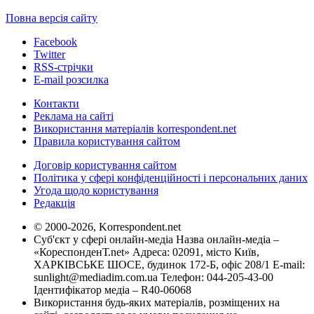
Повна версія сайту
Facebook
Twitter
RSS-стрічки
E-mail розсилка
Контакти
Реклама на сайті
Використання матеріалів korrespondent.net
Правила користування сайтом
Договір користування сайтом
Політика у сфері конфіденційності і персональних даних
Угода щодо користування
Редакція
© 2000-2026, Korrespondent.net
Суб'єкт у сфері онлайн-медіа Назва онлайн-медіа –
«КореспонденТ.net» Адреса: 02091, місто Київ,
ХАРКІВСЬКЕ ШОСЕ, будинок 172-Б, офіс 208/1 E-mail:
sunlight@mediadim.com.ua
Телефон: 044-205-43-00
Ідентифікатор медіа – R40-06068
Використання будь-яких матеріалів, розміщених на