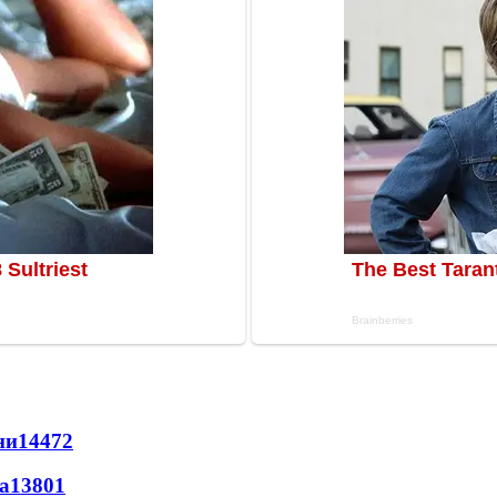
ни
14472
а
13801