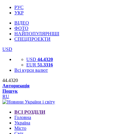
РУС
УКР
ВІДЕО
ФОТО
НАЙПОПУЛЯРНІШІ
СПЕЦПРОЕКТИ
USD
USD
44.4320
EUR
51.3316
Всі курси валют
44.4320
Авторизація
Пошук
RU
ВСІ РОЗДІЛИ
Головна
Україна
Місто
Світ