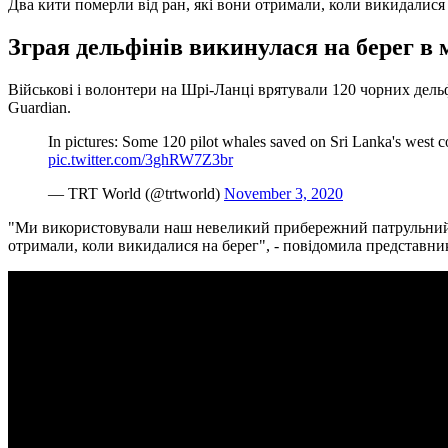
Два кити померли від ран, які вони отримали, коли викидалися
Зграя дельфінів викинулася на берег в м
Військові і волонтери на Шрі-Ланці врятували 120 чорних дельф
Guardian.
In pictures: Some 120 pilot whales saved on Sri Lanka's west c
pic.twitter.com/3ghRW7Z3br
— TRT World (@trtworld)
November 3, 2020
"Ми використовували наш невеликий прибережний патрульний кор
отримали, коли викидалися на берег", - повідомила представник