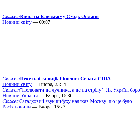
Сюжет
Війна на Близькому Сході. Онлайн
Новини світу
— 00:07
Сюжет
Пекельні санкції. Рішення Сената США
Новини світу
— Вчора, 23:14
Сюжет
"Полювати на лучника, а не на стрілу". Як Україні бор
Новини України
— Вчора, 16:36
Сюжет
Загадковий звук вибуху налякав Москву: що це було
Росія новини
— Вчора, 15:27