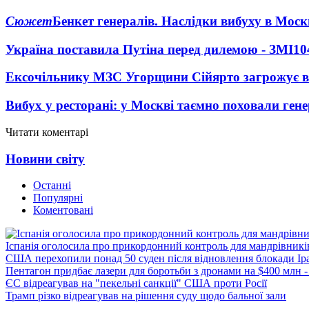
Сюжет
Бенкет генералів. Наслідки вибуху в Моск
Україна поставила Путіна перед дилемою - ЗМІ
10
Ексочільнику МЗС Угорщини Сійярто загрожує в
Вибух у ресторані: у Москві таємно поховали ген
Читати коментарі
Новини світу
Останні
Популярні
Коментовані
Іспанія оголосила про прикордонний контроль для мандрівників 
США перехопили понад 50 суден після відновлення блокади Ір
Пентагон придбає лазери для боротьби з дронами на $400 млн -
ЄС відреагував на "пекельні санкції" США проти Росії
Трамп різко відреагував на рішення суду щодо бальної зали