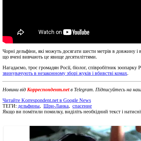
Чорні дельфіни, які можуть досягати шести метрів в довжину і 
що вчені вивчають це явище десятиліттями.
Нагадаємо, троє громадян Росії, біолог, співробітник зоопарку
звинувачують в незаконному зборі жуків і вбивстві комах
.
Новини від
Корреспондент.net
в Telegram. Підписуйтесь на на
Читайте Korrespondent.net в Google News
ТЕГИ:
дельфины
,
Шри-Ланка
,
спасение
Якщо ви помітили помилку, виділіть необхідний текст і натисніт