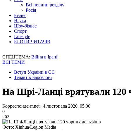
Всі новини розділу
Росія
Бізнес
Наука
Шоу-бізнес
Спорт
Lifestyle
БЛОГИ ЧИТАЧІВ
СПЕЦТЕМА:
Війна в Ірані
ВСІ ТЕМИ
Вступ України в ЄС
Теракт в Барселоні
На Шрі-Ланці врятували 120 
Корреспондент.net, 4 листопада 2020, 05:00
0
262
Фото: Xinhua/Legion Media