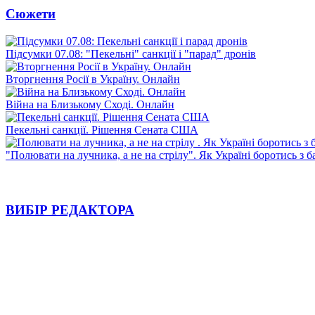
Сюжети
Підсумки 07.08: "Пекельні" санкції і "парад" дронів
Вторгнення Росії в Україну. Онлайн
Війна на Близькому Сході. Онлайн
Пекельні санкції. Рішення Сената США
"Полювати на лучника, а не на стрілу". Як Україні боротись з 
ВИБІР РЕДАКТОРА