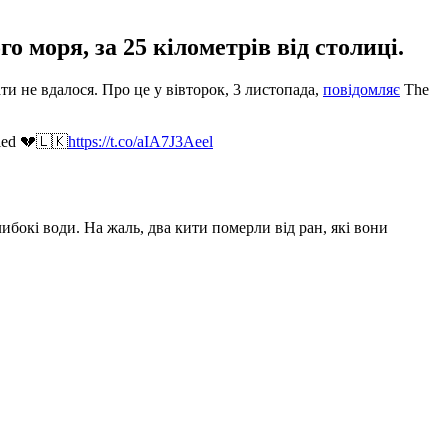
 моря, за 25 кілометрів від столиці.
и не вдалося. Про це у вівторок, 3 листопада,
повідомляє
The
died 💔🇱🇰
https://t.co/aIA7J3Aeel
окі води. На жаль, два кити померли від ран, які вони