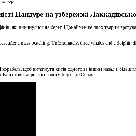
 на берег
істі Пандуре на узбережжі Лаккадівського
інів, які викинулися на берег. Щонайменше двох тварин врятуват
oast after a mass beaching. Unfortunately, three whales and a dolphin 
абель, щоб витягнути китів одного за іншим назад в більш глиб
 Військово-морського флоту Індіка де Сільва.