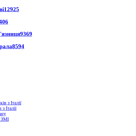
ві
12925
406
'язниця
9369
ерала
8594
з Італії
ану
 ЗМІ