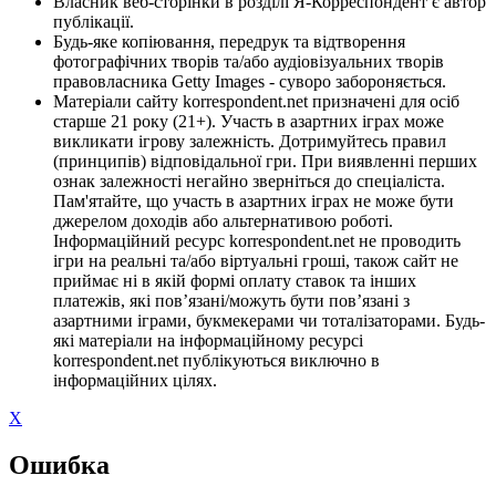
Власник веб-сторінки в розділі Я-Корреспондент є автор
публікації.
Будь-яке копіювання, передрук та відтворення
фотографічних творів та/або аудіовізуальних творів
правовласника Getty Images - суворо забороняється.
Матеріали сайту korrespondent.net призначені для осіб
старше 21 року (21+). Участь в азартних іграх може
викликати ігрову залежність. Дотримуйтесь правил
(принципів) відповідальної гри. При виявленні перших
ознак залежності негайно зверніться до спеціаліста.
Пам'ятайте, що участь в азартних іграх не може бути
джерелом доходів або альтернативою роботі.
Інформаційний ресурс korrespondent.net не проводить
ігри на реальні та/або віртуальні гроші, також сайт не
приймає ні в якій формі оплату ставок та інших
платежів, які пов’язані/можуть бути пов’язані з
азартними іграми, букмекерами чи тоталізаторами. Будь-
які матеріали на інформаційному ресурсі
korrespondent.net публікуються виключно в
інформаційних цілях.
X
Ошибка