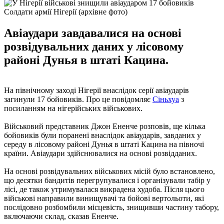
Солдати армії Нігерії (архівне фото)
Авіаудари завдавалися на основі
розвідувальних даних у лісовому
районі Дунья в штаті Кацина.
На північному заході Нігерії внаслідок серії авіаударів
загинули 17 бойовиків. Про це повідомляє
Сіньхуа
з
посиланням на нігерійських військових.
Військовий представник Джон Ененче розповів, ще кілька
бойовиків були поранені внаслідок авіаударів, завданих у
середу в лісовому районі Дунья в штаті Кацина на півночі
країни. Авіаудари здійснювалися на основі розвідданих.
На основі розвідувальних військових місій було встановлено,
що десятки бандитів перегрупувалися і організували табір у
лісі, де також утримувалася викрадена худоба. Після цього
військові направили винищувачі та бойові вертольоти, які
послідовно розбомбили місцевість, знищивши частину табору,
включаючи склад, сказав Ененче.