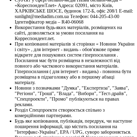
«КореспонденТ.net» Адреса: 02091, місто Київ,
ХАРКІВСЬКЕ ШОСЕ, будинок 172-Б, офіс 208/1 E-mail:
sunlight@mediadim.com.ua
Телефон: 044-205-43-00
Ідентифікатор медіа – R40-06068
Використання будь-яких матеріалів, розміщених на
сайті, дозволяється за умови посилання на
Корреспондент.net.
При копіюванні матеріалів зі сторінки « Новини України
і світу» , для інтернет - видань - обов'язкове пряме
відкрите для пошукових систем гіперпосилання .
Посилання має бути розміщена в незалежності від
повного або часткового використання матеріалів.
Гіперпосилання ( для інтернет - видань) - повинна бути
розміщена в підзаголовку або в першому абзаці
матеріалу.
Новини з позначками "Думка", "Експертиза", "Заява",
"Регіони", "Гроші", "Влада", "Вибори", "Тест-драйв",
"Спецпроекти", "Промо" публікуються на правах
реклами.
Розділ Спецпроекти створюється спільно з
комерційними партнерами.
Будь яке копіювання, публікація, передрук, чи наступне
поширення інформації, що містить посилання на
"Інтерфакс-Україна", EPA / UPG, суворо забороняється.