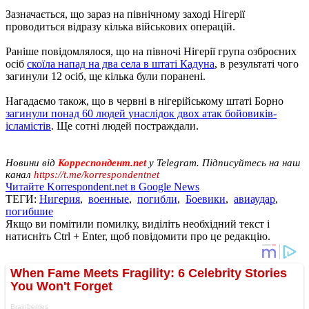
Зазначається, що зараз на північному заході Нігерії
проводиться відразу кілька військових операцій.
Раніше повідомлялося, що на півночі Нігерії група озброєних
осіб
скоїла напад на два села в штаті Кадуна
, в результаті чого
загинули 12 осіб, ще кілька були поранені.
Нагадаємо також, що в червні в нігерійському штаті Борно
загинули понад 60 людей унаслідок двох атак бойовиків-
ісламістів
. Ще сотні людей постраждали.
Новини від
Корреспондент.net
у Telegram. Підписуйтесь на наш
канал
https://t.me/korrespondentnet
Читайте Korrespondent.net в Google News
ТЕГИ:
Нигерия
,
военные
,
погибли
,
Боевики
,
авиаудар
,
погибшие
Якщо ви помітили помилку, виділіть необхідний текст і
натисніть Ctrl + Enter, щоб повідомити про це редакцію.