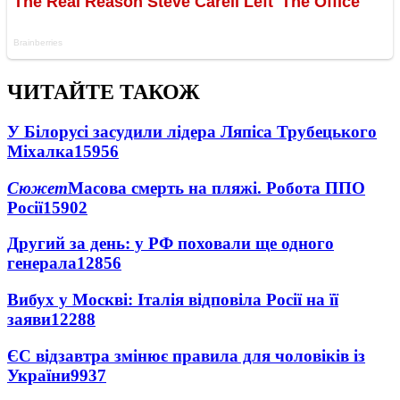
ЧИТАЙТЕ ТАКОЖ
У Білорусі засудили лідера Ляпіса Трубецького
Міхалка
15956
Сюжет
Масова смерть на пляжі. Робота ППО
Росії
15902
Другий за день: у РФ поховали ще одного
генерала
12856
Вибух у Москві: Італія відповіла Росії на її
заяви
12288
ЄС відзавтра змінює правила для чоловіків із
України
9937