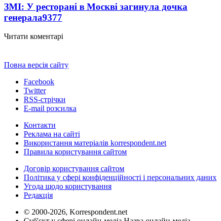
ЗМІ: У ресторані в Москві загинула дочка
генерала
9377
Читати коментарі
Повна версія сайту
Facebook
Twitter
RSS-стрічки
E-mail розсилка
Контакти
Реклама на сайті
Використання матеріалів korrespondent.net
Правила користування сайтом
Договір користування сайтом
Політика у сфері конфіденційності і персональних даних
Угода щодо користування
Редакція
© 2000-2026, Korrespondent.net
Суб'єкт у сфері онлайн-медіа Назва онлайн-медіа –