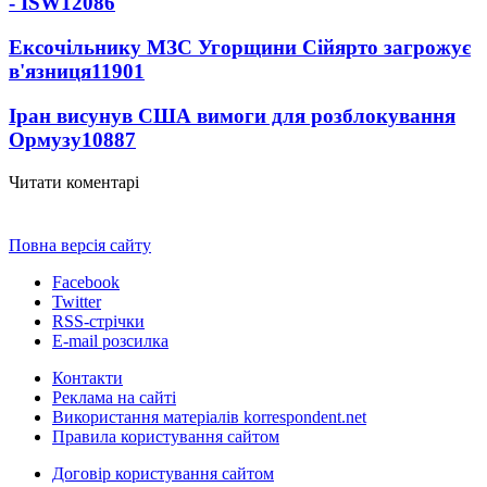
- ISW
12086
Ексочільнику МЗС Угорщини Сійярто загрожує
в'язниця
11901
Іран висунув США вимоги для розблокування
Ормузу
10887
Читати коментарі
Повна версія сайту
Facebook
Twitter
RSS-стрічки
E-mail розсилка
Контакти
Реклама на сайті
Використання матеріалів korrespondent.net
Правила користування сайтом
Договір користування сайтом