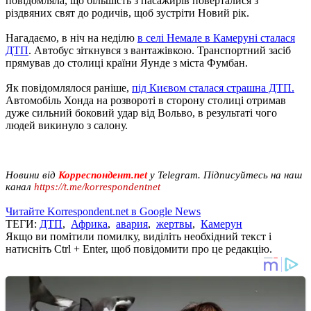
повідомляла, що більшість з пасажирів поверталися з
різдвяних свят до родичів, щоб зустріти Новий рік.
Нагадаємо, в ніч на неділю
в селі Немале в Камеруні сталася
ДТП
. Автобус зіткнувся з вантажівкою. Транспортний засіб
прямував до столиці країни Яунде з міста Фумбан.
Як повідомлялося раніше,
під Києвом сталася страшна ДТП.
Автомобіль Хонда на розвороті в сторону столиці отримав
дуже сильний боковий удар від Вольво, в результаті чого
людей викинуло з салону.
Новини від
Корреспондент.net
у Telegram. Підписуйтесь на наш
канал
https://t.me/korrespondentnet
Читайте Korrespondent.net в Google News
ТЕГИ:
ДТП
,
Африка
,
авария
,
жертвы
,
Камерун
Якщо ви помітили помилку, виділіть необхідний текст і
натисніть Ctrl + Enter, щоб повідомити про це редакцію.