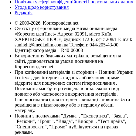
Політика у сфері конфіденційності і персональних даних
Угода щодо користування
Редакція
© 2000-2026, Korrespondent.net
Суб'єкт у сфері онлайн-медіа Назва онлайн-медіа –
«КореспонденТ.net» Адреса: 02091, місто Київ,
ХАРКІВСЬКЕ ШОСЕ, будинок 172-Б, офіс 208/1 E-mail:
sunlight@mediadim.com.ua
Телефон: 044-205-43-00
Ідентифікатор медіа – R40-06068
Використання будь-яких матеріалів, розміщених на
сайті, дозволяється за умови посилання на
Корреспондент.net.
При копіюванні матеріалів зі сторінки « Новини України
і світу» , для інтернет - видань - обов'язкове пряме
відкрите для пошукових систем гіперпосилання .
Посилання має бути розміщена в незалежності від
повного або часткового використання матеріалів.
Гіперпосилання ( для інтернет - видань) - повинна бути
розміщена в підзаголовку або в першому абзаці
матеріалу.
Новини з позначками "Думка", "Експертиза", "Заява",
"Регіони", "Гроші", "Влада", "Вибори", "Тест-драйв",
"Спецпроекти", "Промо" публікуються на правах
реклами.