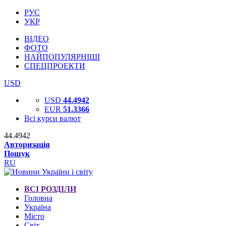
РУС
УКР
ВІДЕО
ФОТО
НАЙПОПУЛЯРНІШІ
СПЕЦПРОЕКТИ
USD
USD
44.4942
EUR
51.3366
Всі курси валют
44.4942
Авторизація
Пошук
RU
ВСІ РОЗДІЛИ
Головна
Україна
Місто
Світ