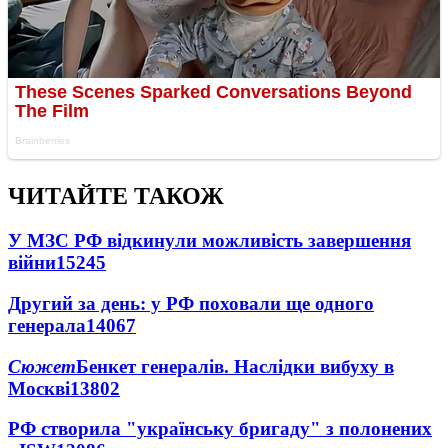
ЧИТАЙТЕ ТАКОЖ
У МЗС РФ відкинули можливість завершення
війни
15245
Другий за день: у РФ поховали ще одного
генерала
14067
Сюжет
Бенкет генералів. Наслідки вибуху в
Москві
13802
РФ створила "українську бригаду" з полонених