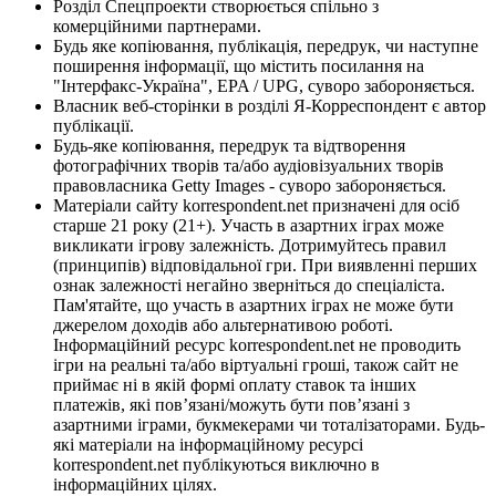
Розділ Спецпроекти створюється спільно з
комерційними партнерами.
Будь яке копіювання, публікація, передрук, чи наступне
поширення інформації, що містить посилання на
"Інтерфакс-Україна", EPA / UPG, суворо забороняється.
Власник веб-сторінки в розділі Я-Корреспондент є автор
публікації.
Будь-яке копіювання, передрук та відтворення
фотографічних творів та/або аудіовізуальних творів
правовласника Getty Images - суворо забороняється.
Матеріали сайту korrespondent.net призначені для осіб
старше 21 року (21+). Участь в азартних іграх може
викликати ігрову залежність. Дотримуйтесь правил
(принципів) відповідальної гри. При виявленні перших
ознак залежності негайно зверніться до спеціаліста.
Пам'ятайте, що участь в азартних іграх не може бути
джерелом доходів або альтернативою роботі.
Інформаційний ресурс korrespondent.net не проводить
ігри на реальні та/або віртуальні гроші, також сайт не
приймає ні в якій формі оплату ставок та інших
платежів, які пов’язані/можуть бути пов’язані з
азартними іграми, букмекерами чи тоталізаторами. Будь-
які матеріали на інформаційному ресурсі
korrespondent.net публікуються виключно в
інформаційних цілях.