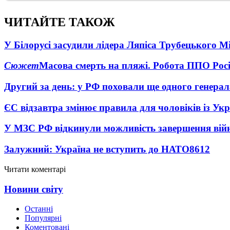
ЧИТАЙТЕ ТАКОЖ
У Білорусі засудили лідера Ляпіса Трубецького М
Сюжет
Масова смерть на пляжі. Робота ППО Росі
Другий за день: у РФ поховали ще одного генерал
ЄС відзавтра змінює правила для чоловіків із Ук
У МЗС РФ відкинули можливість завершення вій
Залужний: Україна не вступить до НАТО
8612
Читати коментарі
Новини світу
Останні
Популярні
Коментовані