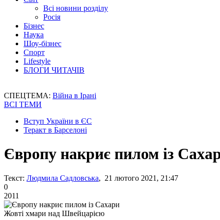
Всі новини розділу
Росія
Бізнес
Наука
Шоу-бізнес
Спорт
Lifestyle
БЛОГИ ЧИТАЧІВ
СПЕЦТЕМА:
Війна в Ірані
ВСІ ТЕМИ
Вступ України в ЄС
Теракт в Барселоні
Європу накриє пилом із Саха
Текст:
Людмила Садловська
, 21 лютого 2021, 21:47
0
2011
Жовті хмари над Швейцарією