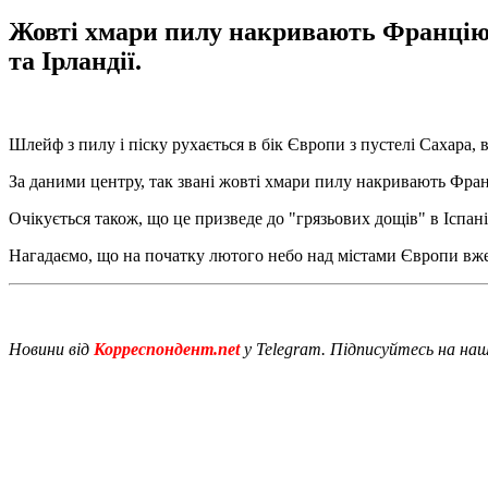
Жовті хмари пилу накривають Францію і 
та Ірландії.
Шлейф з пилу і піску рухається в бік Європи з пустелі Сахара,
За даними центру, так звані жовті хмари пилу накривають Франці
Очікується також, що це призведе до "грязьових дощів" в Іспан
Нагадаємо, що на початку лютого небо над містами Європи вж
Новини від
Корреспондент.net
у Telegram. Підписуйтесь на на