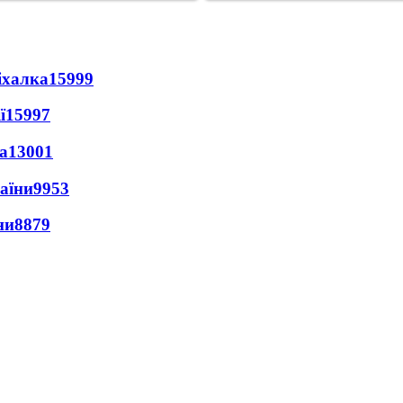
іхалка
15999
ї
15997
а
13001
раїни
9953
ни
8879