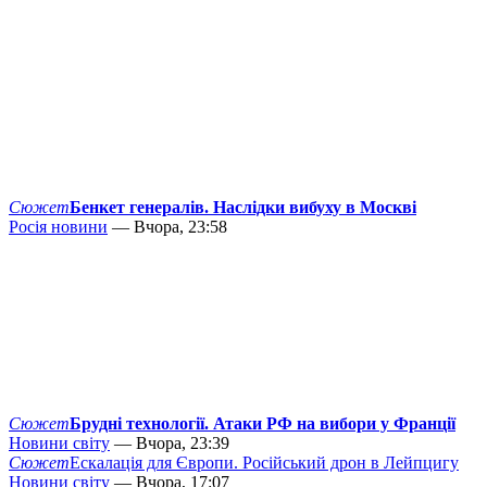
Сюжет
Бенкет генералів. Наслідки вибуху в Москві
Росія новини
— Вчора, 23:58
Сюжет
Брудні технології. Атаки РФ на вибори у Франції
Новини світу
— Вчора, 23:39
Сюжет
Ескалація для Європи. Російський дрон в Лейпцигу
Новини світу
— Вчора, 17:07