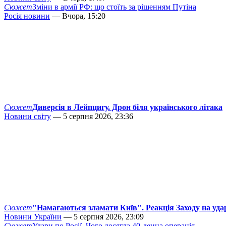
Сюжет
Зміни в армії РФ: що стоїть за рішенням Путіна
Росія новини
— Вчора, 15:20
Сюжет
Диверсія в Лейпцигу. Дрон біля українського літака
Новини світу
— 5 серпня 2026, 23:36
Сюжет
"Намагаються зламати Київ". Реакція Заходу на уда
Новини України
— 5 серпня 2026, 23:09
Сюжет
Удари по Росії. Чого досягла 40-денна операція