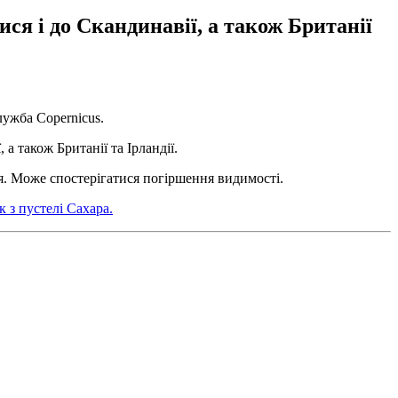
ся і до Скандинавії, а також Британії
лужба Copernicus.
а також Британії та Ірландії.
ня. Може спостерігатися погіршення видимості.
 з пустелі Сахара.