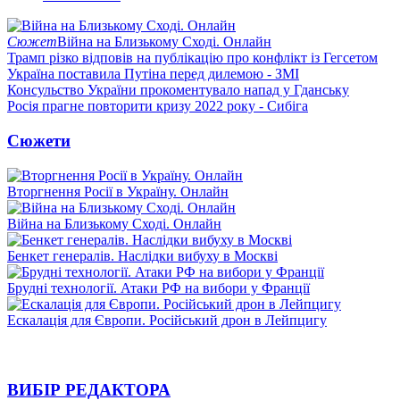
Сюжет
Війна на Близькому Сході. Онлайн
Трамп різко відповів на публікацію про конфлікт із Гегсетом
Україна поставила Путіна перед дилемою - ЗМІ
Консульство України прокоментувало напад у Гданську
Росія прагне повторити кризу 2022 року - Сибіга
Сюжети
Вторгнення Росії в Україну. Онлайн
Війна на Близькому Сході. Онлайн
Бенкет генералів. Наслідки вибуху в Москві
Брудні технології. Атаки РФ на вибори у Франції
Ескалація для Європи. Російський дрон в Лейпцигу
ВИБІР РЕДАКТОРА