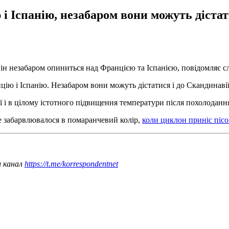
Іспанію, незабаром вони можуть дістати
 він незабаром опиниться над Францією та Іспанією, повідомляє с
ю і Іспанію. Незабаром вони можуть дістатися і до Скандинавії, 
ії і в цілому істотного підвищення температури після похолодан
е забарвлювалося в помаранчевий колір,
коли циклон приніс пісок
ш канал
https://t.me/korrespondentnet