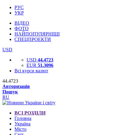
РУС
УКР
ВІДЕО
ФОТО
НАЙПОПУЛЯРНІШІ
СПЕЦПРОЕКТИ
USD
USD
44.4723
EUR
51.3096
Всі курси валют
44.4723
Авторизація
Пошук
RU
ВСІ РОЗДІЛИ
Головна
Україна
Місто
Світ