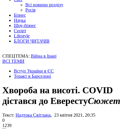
Всі новини розділу
Росія
Бізнес
Наука
Шоу-бізнес
Спорт
Lifestyle
БЛОГИ ЧИТАЧІВ
СПЕЦТЕМА:
Війна в Ірані
ВСІ ТЕМИ
Вступ України в ЄС
Теракт в Барселоні
Хвороба на висоті. СОVID
дістався до Евересту
Сюжет
Текст:
Надтока Світлана
, 23 квітня 2021, 20:35
0
1239