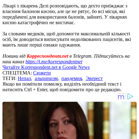
Лікарі з лікарень Делі розповідають, що дехто приїжджає з
власним балоном кисню, але це не рятує, бо всі місця, які
передбачені для використання балонів, зайняті. У лікарнях
кисню катастрофічно не вистачає.
За словами медиків, щоб допомогти максимальній кількості
осіб, їм доводиться виписувати недолікованих пацієнтів, які
мають лише перші ознаки одужання.
Новини від
Корреспондент.net
в Telegram. Підписуйтесь на
наш канал
https://t.me/korrespondentnet
Читайте Korrespondent.net в Google News
СПЕЦТЕМА:
Сюжети
ТЕГИ:
Непал
,
альпинизм
,
пандемия
,
Эверест
Якщо ви помітили помилку, виділіть необхідний текст і
натисніть Ctrl + Enter, щоб повідомити про це редакцію.