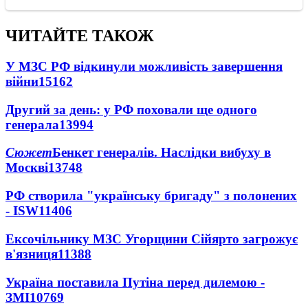
ЧИТАЙТЕ ТАКОЖ
У МЗС РФ відкинули можливість завершення
війни
15162
Другий за день: у РФ поховали ще одного
генерала
13994
Сюжет
Бенкет генералів. Наслідки вибуху в
Москві
13748
РФ створила "українську бригаду" з полонених
- ISW
11406
Ексочільнику МЗС Угорщини Сійярто загрожує
в'язниця
11388
Україна поставила Путіна перед дилемою -
ЗМІ
10769