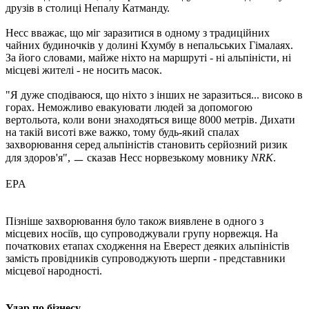
друзів в столиці Непалу Катманду.
Несс вважає, що міг заразитися в одному з традиційних
чайних будиночків у долині Кхумбу в непальських Гімалаях.
За його словами, майже ніхто на маршруті - ні альпіністи, ні
місцеві жителі - не носить масок.
"Я дуже сподіваюся, що ніхто з інших не заразиться... високо в
горах. Неможливо евакуювати людей за допомогою
вертольота, коли вони знаходяться вище 8000 метрів. Дихати
на такій висоті вже важко, тому будь-який спалах
захворювання серед альпіністів становить серйозний ризик
для здоров'я", ㅡ сказав Несс норвезькому мовнику
NRK
.
EPA
Пізніше захворювання було також виявлене в одного з
місцевих носіїв, що супроводжували групу норвежця. На
початкових етапах сходження на Еверест деяких альпіністів
замість провідників супроводжують шерпи - представники
місцевої народності.
Удар по бізнесу