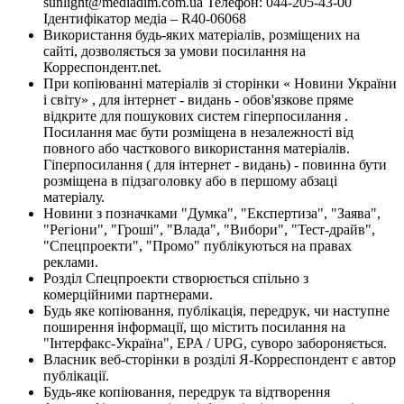
sunlight@mediadim.com.ua
Телефон: 044-205-43-00
Ідентифікатор медіа – R40-06068
Використання будь-яких матеріалів, розміщених на
сайті, дозволяється за умови посилання на
Корреспондент.net.
При копіюванні матеріалів зі сторінки « Новини України
і світу» , для інтернет - видань - обов'язкове пряме
відкрите для пошукових систем гіперпосилання .
Посилання має бути розміщена в незалежності від
повного або часткового використання матеріалів.
Гіперпосилання ( для інтернет - видань) - повинна бути
розміщена в підзаголовку або в першому абзаці
матеріалу.
Новини з позначками "Думка", "Експертиза", "Заява",
"Регіони", "Гроші", "Влада", "Вибори", "Тест-драйв",
"Спецпроекти", "Промо" публікуються на правах
реклами.
Розділ Спецпроекти створюється спільно з
комерційними партнерами.
Будь яке копіювання, публікація, передрук, чи наступне
поширення інформації, що містить посилання на
"Інтерфакс-Україна", EPA / UPG, суворо забороняється.
Власник веб-сторінки в розділі Я-Корреспондент є автор
публікації.
Будь-яке копіювання, передрук та відтворення