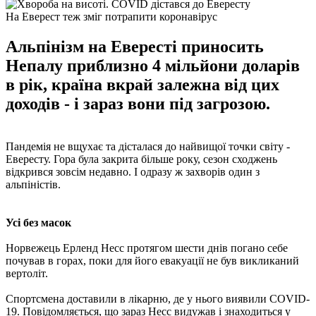
На Еверест теж зміг потрапити коронавірус
Альпінізм на Евересті приносить
Непалу приблизно 4 мільйони доларів
в рік, країна вкрай залежна від цих
доходів - і зараз вони під загрозою.
Пандемія не вщухає та дісталася до найвищої точки світу -
Евересту. Гора була закрита більше року, сезон сходжень
відкрився зовсім недавно. І одразу ж захворів один з
альпіністів.
Усі без масок
Норвежець Ерленд Несс протягом шести днів погано себе
почував в горах, поки для його евакуації не був викликаний
вертоліт.
Спортсмена доставили в лікарню, де у нього виявили COVID-
19. Повідомляється, що зараз Несс видужав і знаходиться у