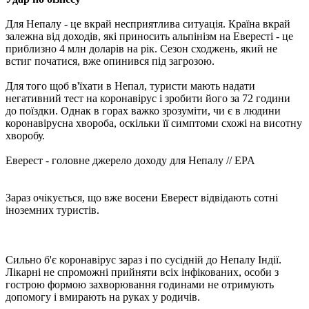
Для Непалу - це вкрай несприятлива ситуація. Країна вкрай
залежна від доходів, які приносить альпінізм на Евересті - це
приблизно 4 млн доларів на рік. Сезон сходжень, який не
встиг початися, вже опинився під загрозою.
Для того щоб в'їхати в Непал, туристи мають надати
негативний тест на коронавірус і зробити його за 72 години
до поїздки. Однак в горах важко зрозуміти, чи є в людини
коронавірусна хвороба, оскільки її симптоми схожі на висотну
хворобу.
Еверест - головне джерело доходу для Непалу // EPA
Зараз очікується, що вже восени Еверест відвідають сотні
іноземних туристів.
Сильно б'є коронавірус зараз і по сусідній до Непалу Індії.
Лікарні не спроможні прийняти всіх інфікованих, особи з
гострою формою захворювання годинами не отримують
допомогу і вмирають на руках у родичів.