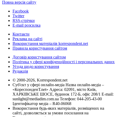
Повна версія сайту
Facebook
Twitter
RSS-стрічки
E-mail розсилка
Контакти
Реклама на сайті
Використання матеріалів korrespondent.net
Правила користування сайтом
Договір користування сайтом
Політика у сфері конфіденційності і персональних даних
Угода щодо користування
Редакція
© 2000-2026, Korrespondent.net
Суб'єкт у сфері онлайн-медіа Назва онлайн-медіа –
«КореспонденТ.net» Адреса: 02091, місто Київ,
ХАРКІВСЬКЕ ШОСЕ, будинок 172-Б, офіс 208/1 E-mail:
sunlight@mediadim.com.ua
Телефон: 044-205-43-00
Ідентифікатор медіа – R40-06068
Використання будь-яких матеріалів, розміщених на
сайті, дозволяється за умови посилання на