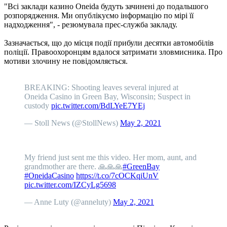
"Всі заклади казино Oneida будуть зачинені до подальшого
розпорядження. Ми опублікуємо інформацію по мірі її
надходження", - резюмувала прес-служба закладу.
Зазначається, що до місця події прибули десятки автомобілів
поліції. Правоохоронцям вдалося затримати зловмисника. Про
мотиви злочину не повідомляється.
BREAKING: Shooting leaves several injured at
Oneida Casino in Green Bay, Wisconsin; Suspect in
custody
pic.twitter.com/BdLYeE7YEj
— Stoll News (@StollNews)
May 2, 2021
My friend just sent me this video. Her mom, aunt, and
grandmother are there. 🙏🙏🙏
#GreenBay
#OneidaCasino
https://t.co/7cOCKqiUnV
pic.twitter.com/IZCyLg5698
— Anne Luty (@anneluty)
May 2, 2021