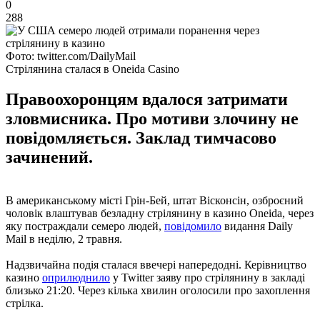
0
288
Фото: twitter.com/DailyMail
Стрілянина сталася в Oneida Casino
Правоохоронцям вдалося затримати
зловмисника. Про мотиви злочину не
повідомляється. Заклад тимчасово
зачинений.
В американському місті Грін-Бей, штат Вісконсін, озброєний
чоловік влаштував безладну стрілянину в казино Oneida, через
яку постраждали семеро людей,
повідомило
видання Daily
Mail в неділю, 2 травня.
Надзвичайна подія сталася ввечері напередодні. Керівництво
казино
оприлюднило
у Twitter заяву про стрілянину в закладі
близько 21:20. Через кілька хвилин оголосили про захоплення
стрілка.