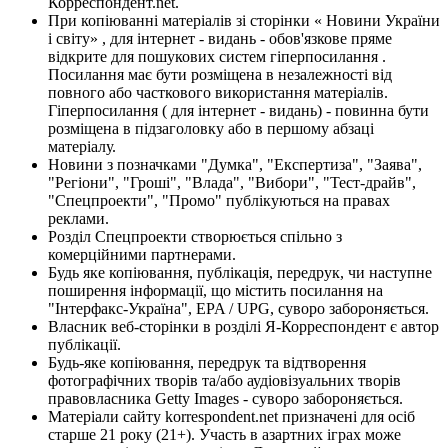
Корреспондент.net.
При копіюванні матеріалів зі сторінки « Новини України
і світу» , для інтернет - видань - обов'язкове пряме
відкрите для пошукових систем гіперпосилання .
Посилання має бути розміщена в незалежності від
повного або часткового використання матеріалів.
Гіперпосилання ( для інтернет - видань) - повинна бути
розміщена в підзаголовку або в першому абзаці
матеріалу.
Новини з позначками "Думка", "Експертиза", "Заява",
"Регіони", "Гроші", "Влада", "Вибори", "Тест-драйв",
"Спецпроекти", "Промо" публікуються на правах
реклами.
Розділ Спецпроекти створюється спільно з
комерційними партнерами.
Будь яке копіювання, публікація, передрук, чи наступне
поширення інформації, що містить посилання на
"Інтерфакс-Україна", EPA / UPG, суворо забороняється.
Власник веб-сторінки в розділі Я-Корреспондент є автор
публікації.
Будь-яке копіювання, передрук та відтворення
фотографічних творів та/або аудіовізуальних творів
правовласника Getty Images - суворо забороняється.
Матеріали сайту korrespondent.net призначені для осіб
старше 21 року (21+). Участь в азартних іграх може