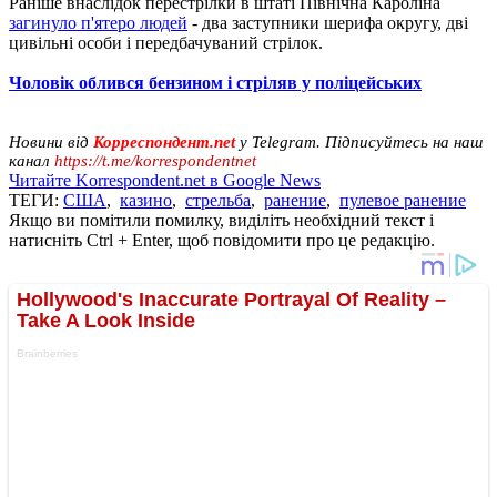
Раніше внаслідок перестрілки в штаті Північна Кароліна
загинуло п'ятеро людей
- два заступники шерифа округу, дві
цивільні особи і передбачуваний стрілок.
Чоловік облився бензином і стріляв у поліцейських
Новини від
Корреспондент.net
у Telegram. Підписуйтесь на наш
канал
https://t.me/korrespondentnet
Читайте Korrespondent.net в Google News
ТЕГИ:
США
,
казино
,
стрельба
,
ранение
,
пулевое ранение
Якщо ви помітили помилку, виділіть необхідний текст і
натисніть Ctrl + Enter, щоб повідомити про це редакцію.