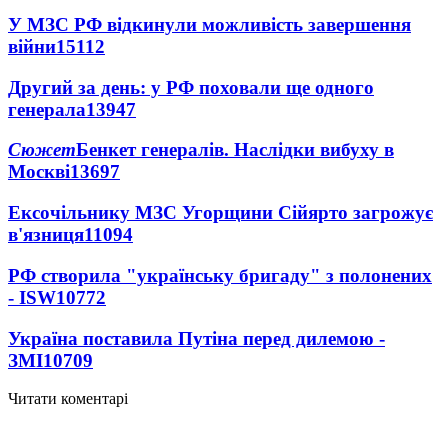
У МЗС РФ відкинули можливість завершення
війни
15112
Другий за день: у РФ поховали ще одного
генерала
13947
Сюжет
Бенкет генералів. Наслідки вибуху в
Москві
13697
Ексочільнику МЗС Угорщини Сійярто загрожує
в'язниця
11094
РФ створила "українську бригаду" з полонених
- ISW
10772
Україна поставила Путіна перед дилемою -
ЗМІ
10709
Читати коментарі