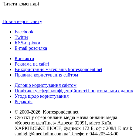
Читати коментарі
Повна версія сайту
Facebook
Twitter
RSS-стрічки
E-mail розсилка
Контакти
Реклама на сайті
Використання матеріалів korrespondent.net
Правила користування сайтом
Договір користування сайтом
Політика у сфері конфіденційності і персональних даних
Угода щодо користування
Редакція
© 2000-2026, Korrespondent.net
Суб'єкт у сфері онлайн-медіа Назва онлайн-медіа –
«КореспонденТ.net» Адреса: 02091, місто Київ,
ХАРКІВСЬКЕ ШОСЕ, будинок 172-Б, офіс 208/1 E-mail:
sunlight@mediadim.com.ua
Телефон: 044-205-43-00