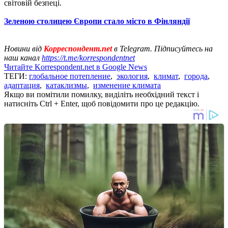
світовій безпеці.
Зеленою столицею Європи стало місто в Фінляндії
Новини від
Корреспондент.net
в Telegram. Підписуйтесь на
наш канал
https://t.me/korrespondentnet
Читайте Korrespondent.net в Google News
ТЕГИ:
глобальное потепление
,
экология
,
климат
,
города
,
адаптация
,
катаклизмы
,
изменение климата
Якщо ви помітили помилку, виділіть необхідний текст і
натисніть Ctrl + Enter, щоб повідомити про це редакцію.