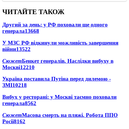
ЧИТАЙТЕ ТАКОЖ
Другий за день: у РФ поховали ще одного
генерала
13668
У МЗС РФ відкинули можливість завершення
війни
13522
Сюжет
Бенкет генералів. Наслідки вибуху в
Москві
12210
Україна поставила Путіна перед дилемою -
ЗМІ
10218
Вибух у ресторані: у Москві таємно поховали
генерала
8562
Сюжет
Масова смерть на пляжі. Робота ППО
Росії
8162