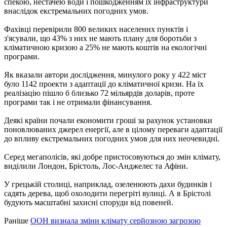
спекою, нестачею води і пошкодженням їх інфраструктури
внаслідок екстремальних погодних умов.
Фахівці перевірили 800 великих населених пунктів і
з'ясували, що 43% з них не мають плану для боротьби з
кліматичною кризою а 25% не мають коштів на екологічні
програми.
Як вказали автори дослідження, минулого року у 422 міст
було 1142 проекти з адаптації до кліматичної кризи. На їх
реалізацію пішло б близько 72 мільярдів доларів, проте
програми так і не отримали фінансування.
Деякі країни почали економити гроші за рахунок установки
поновлюваних джерел енергії, але в цілому переваги адаптації
до впливу екстремальних погодних умов для них неочевидні.
Серед мегаполісів, які добре пристосовуються до змін клімату,
виділили Лондон, Брістоль, Лос-Анджелес та Афіни.
У грецькій столиці, наприклад, озеленюють дахи будинків і
садять дерева, щоб охолодити перегріті вулиці. А в Брістолі
будують масштабні захисні споруди від повеней.
Раніше
ООН визнала зміни клімату серйозною загрозою