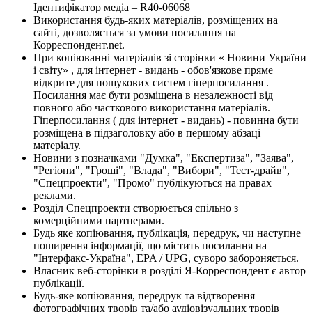
Ідентифікатор медіа – R40-06068
Використання будь-яких матеріалів, розміщених на
сайті, дозволяється за умови посилання на
Корреспондент.net.
При копіюванні матеріалів зі сторінки « Новини України
і світу» , для інтернет - видань - обов'язкове пряме
відкрите для пошукових систем гіперпосилання .
Посилання має бути розміщена в незалежності від
повного або часткового використання матеріалів.
Гіперпосилання ( для інтернет - видань) - повинна бути
розміщена в підзаголовку або в першому абзаці
матеріалу.
Новини з позначками "Думка", "Експертиза", "Заява",
"Регіони", "Гроші", "Влада", "Вибори", "Тест-драйв",
"Спецпроекти", "Промо" публікуються на правах
реклами.
Розділ Спецпроекти створюється спільно з
комерційними партнерами.
Будь яке копіювання, публікація, передрук, чи наступне
поширення інформації, що містить посилання на
"Інтерфакс-Україна", EPA / UPG, суворо забороняється.
Власник веб-сторінки в розділі Я-Корреспондент є автор
публікації.
Будь-яке копіювання, передрук та відтворення
фотографічних творів та/або аудіовізуальних творів