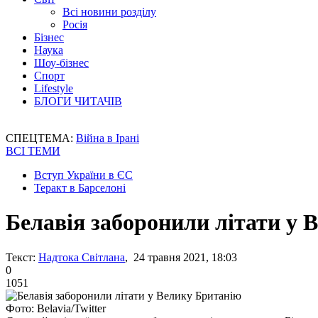
Всі новини розділу
Росія
Бізнес
Наука
Шоу-бізнес
Спорт
Lifestyle
БЛОГИ ЧИТАЧІВ
СПЕЦТЕМА:
Війна в Ірані
ВСІ ТЕМИ
Вступ України в ЄС
Теракт в Барселоні
Белавія заборонили літати у 
Текст:
Надтока Світлана
, 24 травня 2021, 18:03
0
1051
Фото: Belavia/Twitter