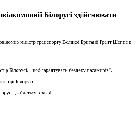
авіакомпанії Білорусі здійснювати
 повідомив міністр транспорту Великої Британії Ґрант Шеппс в
стір Білорусі, "щоб гарантувати безпеку пасажирів".
осторі Білорусі.
усі", - йдеться в заяві.