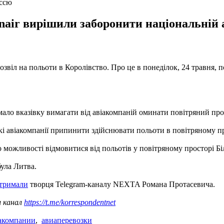
уссю
nair вирішили заборонити національній 
дозвіл на польоти в Королівство. Про це в понеділок, 24 травня,
имало вказівку вимагати від авіакомпаній оминати повітряний про
і авіакомпанії припинити здійснювати польоти в повітряному пр
жливості відмовитися від польотів у повітряному просторі Білор
була Литва.
атримали
творця Telegram-каналу NEXTA Романа Протасевича.
ш канал
https://t.me/korrespondentnet
акомпании
,
авиаперевозки