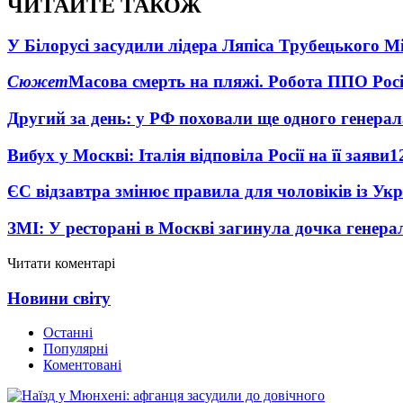
ЧИТАЙТЕ ТАКОЖ
У Білорусі засудили лідера Ляпіса Трубецького М
Сюжет
Масова смерть на пляжі. Робота ППО Росі
Другий за день: у РФ поховали ще одного генерал
Вибух у Москві: Італія відповіла Росії на її заяви
1
ЄС відзавтра змінює правила для чоловіків із Ук
ЗМІ: У ресторані в Москві загинула дочка генера
Читати коментарі
Новини світу
Останні
Популярні
Коментовані