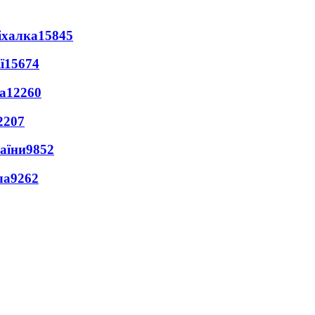
іхалка
15845
ї
15674
а
12260
2207
раїни
9852
ла
9262