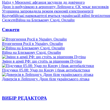
Наїзд у Мюнхені: афганця засудили до довічного
Дрон із вибухівкою в аеропорту Лейпцига: ЄК чекає висновків
Угорщина запровадила режим економії електроенергії
Колумбійські наркокартелі вчаться українській війні безпілотни
Сюжет
Війна на Близькому Сході. Онлайн
Сюжети
Вторгнення Росії в Україну. Онлайн
Війна на Близькому Сході. Онлайн
Зміни в армії РФ: що стоїть за рішенням Путіна
Підсумки 05.08: Удар по Києву і брак антибалістики
Диверсія в Лейпцигу. Дрон біля українського літака
ВИБІР РЕДАКТОРА