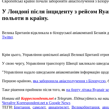
Європейські країни почали забороняти авіасполучення з Білор
У Лондоні після інциденту з рейсом Rya
польоти в країну.
Велика Британія відкликала в білоруської авіакомпанії Белавія 
Twitter
.
Крім цього, Управління цивільної авіації Великої Британії отр
У свою чергу, Управління транспорту Швеції закликало шведськ
"Управління надало шведським авіакомпаніям інформацію щодо мо
Першою країною,
яка заборонила авіасполучення з Білоруссю
, 
Таке рішення прийняли після того, як
на борту літака Ryanair з
Новини від
Корреспондент.net
в Telegram. Підписуйтесь на на
Читайте Korrespondent.net в Google News
ТЕГИ:
Британия
,
самолет
,
авиаперелет
,
Великобритания
,
ави