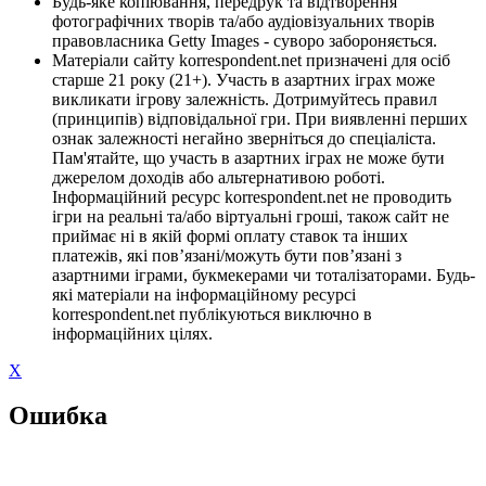
Будь-яке копіювання, передрук та відтворення
фотографічних творів та/або аудіовізуальних творів
правовласника Getty Images - суворо забороняється.
Матеріали сайту korrespondent.net призначені для осіб
старше 21 року (21+). Участь в азартних іграх може
викликати ігрову залежність. Дотримуйтесь правил
(принципів) відповідальної гри. При виявленні перших
ознак залежності негайно зверніться до спеціаліста.
Пам'ятайте, що участь в азартних іграх не може бути
джерелом доходів або альтернативою роботі.
Інформаційний ресурс korrespondent.net не проводить
ігри на реальні та/або віртуальні гроші, також сайт не
приймає ні в якій формі оплату ставок та інших
платежів, які пов’язані/можуть бути пов’язані з
азартними іграми, букмекерами чи тоталізаторами. Будь-
які матеріали на інформаційному ресурсі
korrespondent.net публікуються виключно в
інформаційних цілях.
X
Ошибка