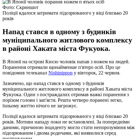
Фото: Скриншот
Поліції вдалося затримати підозрюваного у віці близько 20
років
Напад стався в одному з будинків
муніципального житлового комплексу
в районі Хаката міста Фукуока.
В Японії на острові Кюсю чоловік напав з ножем на людей.
Поранення отримали щонайменше п'ятеро осіб. Про це
повідомив телеканал
Nishinippon
у вівторок, 22 червня.
Зазначено, що напад стався в одному з будинків
муніципального житлового комплексу в районі Хаката міста
Фукуока. Один з постраждалих отримав важкі поранення з
порізом голови і зап'ястя. Решта четверо поранені легко,
їхньому життю нічого не загрожує.
Поліції вдалося затримати підозрюваного у віці близько 20
років. Мотиви нападу поки не встановлені. За попередніми
даними, причиною інциденту могло стати непорозуміння між
підозрюваним і двома родичами, які виявилися серед
постраждалих.