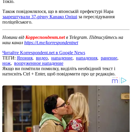
Токіо.
Також повідомлялося, що в японській префектурі Нара
заарештували 37-річну Канако Оніші
за переслідування
поліцейського.
Новини від
Корреспондент.net
в Telegram. Підписуйтесь на
наш канал
https://t.me/korrespondentnet
Читайте Korrespondent.net в Google News
ТЕГИ:
Япония
,
видео
,
нападение
,
нападения
,
ранение
,
нож
,
вооруженное нападение
Якщо ви помітили помилку, виділіть необхідний текст і
натисніть Ctrl + Enter, щоб повідомити про це редакцію.