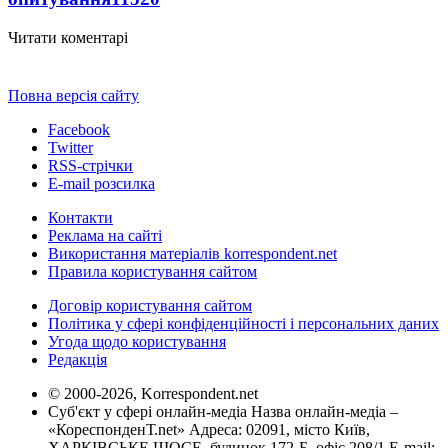
Читати коментарі
Повна версія сайту
Facebook
Twitter
RSS-стрічки
E-mail розсилка
Контакти
Реклама на сайті
Використання матеріалів korrespondent.net
Правила користування сайтом
Договір користування сайтом
Політика у сфері конфіденційності і персональних даних
Угода щодо користування
Редакція
© 2000-2026, Korrespondent.net
Суб'єкт у сфері онлайн-медіа Назва онлайн-медіа –
«КореспонденТ.net» Адреса: 02091, місто Київ,
ХАРКІВСЬКЕ ШОСЕ, будинок 172-Б, офіс 208/1 E-mail: