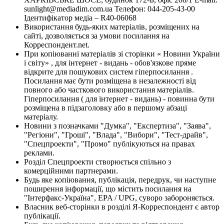
sunlight@mediadim.com.ua
Телефон: 044-205-43-00
Ідентифікатор медіа – R40-06068
Використання будь-яких матеріалів, розміщених на
сайті, дозволяється за умови посилання на
Корреспондент.net.
При копіюванні матеріалів зі сторінки « Новини України
і світу» , для інтернет - видань - обов'язкове пряме
відкрите для пошукових систем гіперпосилання .
Посилання має бути розміщена в незалежності від
повного або часткового використання матеріалів.
Гіперпосилання ( для інтернет - видань) - повинна бути
розміщена в підзаголовку або в першому абзаці
матеріалу.
Новини з позначками "Думка", "Експертиза", "Заява",
"Регіони", "Гроші", "Влада", "Вибори", "Тест-драйв",
"Спецпроекти", "Промо" публікуються на правах
реклами.
Розділ Спецпроекти створюється спільно з
комерційними партнерами.
Будь яке копіювання, публікація, передрук, чи наступне
поширення інформації, що містить посилання на
"Інтерфакс-Україна", EPA / UPG, суворо забороняється.
Власник веб-сторінки в розділі Я-Корреспондент є автор
публікації.