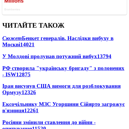
ЧИТАЙТЕ ТАКОЖ
Сюжет
Бенкет генералів. Наслідки вибуху в
Москві
14021
У Молдові пролунав потужний вибух
13794
РФ створила "українську бригаду" з полонених
- ISW
12875
Іран висунув США вимоги для розблокування
Ормузу
12326
Ексочільнику МЗС Угорщини Сійярто загрожує
в'язниця
12261
Росіяни змінили ставлення до війни -
опитування
11520