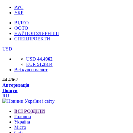
РУС
УКР
ВІДЕО
ФОТО
НАЙПОПУЛЯРНІШІ
СПЕЦПРОЕКТИ
USD
USD
44.4962
EUR
51.3814
Всі курси валют
44.4962
Авторизація
Пошук
RU
ВСІ РОЗДІЛИ
Головна
Україна
Місто
Світ