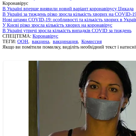
Коронавірус
В Україні вперше виявили новий варіант коронавірусу Цикада
В Україні за тиждень різко зросла кількість хворих на COVID-1
Нові штами COVID-19: особливості та кількість хворих в Украї
У Києві різко зросла кількість хворих на коронавірус
В Україні утричі зросла кількість випадків COVID за тиждень
СПЕЦТЕМА:
Коронавірус
ТЕГИ:
ООН
,
вакцина
,
вакцинация
,
Комиссия
Якщо ви помітили помилку, виділіть необхідний текст і натисніт