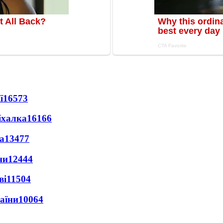
ї
16573
іхалка
16166
а
13477
ни
12444
ві
11504
раїни
10064