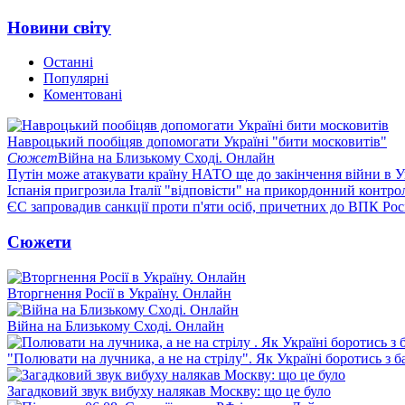
Новини світу
Останні
Популярні
Коментовані
Навроцький пообіцяв допомогати Україні "бити московитів"
Сюжет
Війна на Близькому Сході. Онлайн
Путін може атакувати країну НАТО ще до закінчення війни в Ук
Іспанія пригрозила Італії "відповісти" на прикордонний контро
ЄС запровадив санкції проти п'яти осіб, причетних до ВПК Росі
Сюжети
Вторгнення Росії в Україну. Онлайн
Війна на Близькому Сході. Онлайн
"Полювати на лучника, а не на стрілу". Як Україні боротись з 
Загадковий звук вибуху налякав Москву: що це було