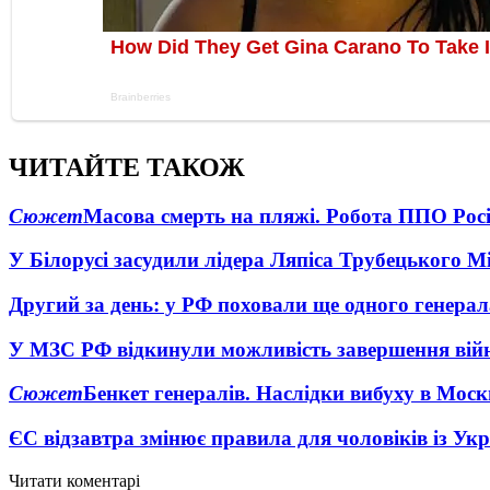
ЧИТАЙТЕ ТАКОЖ
Сюжет
Масова смерть на пляжі. Робота ППО Росі
У Білорусі засудили лідера Ляпіса Трубецького М
Другий за день: у РФ поховали ще одного генерал
У МЗС РФ відкинули можливість завершення вій
Сюжет
Бенкет генералів. Наслідки вибуху в Моск
ЄС відзавтра змінює правила для чоловіків із Ук
Читати коментарі