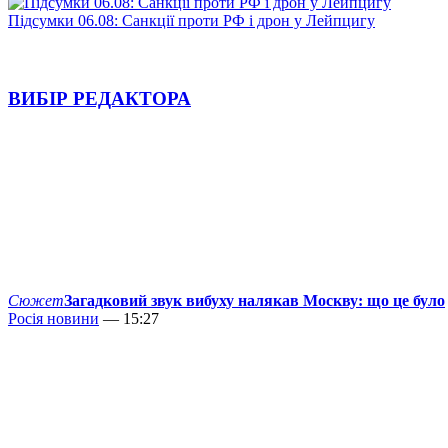
Підсумки 06.08: Санкції проти РФ і дрон у Лейпцигу
ВИБІР РЕДАКТОРА
Сюжет
Загадковий звук вибуху налякав Москву: що це було
Росія новини
— 15:27