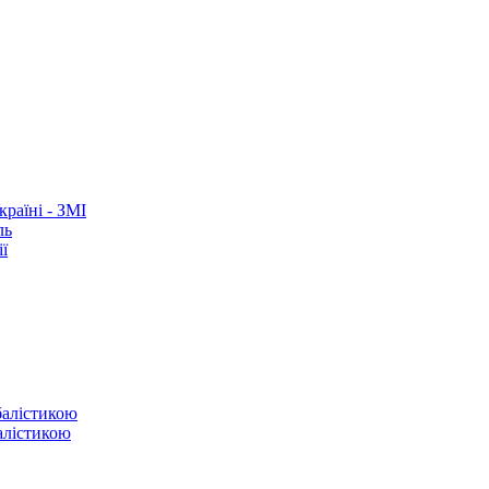
раїні - ЗМІ
ль
ї
балістикою