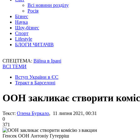
Всі новини розділу
Росія
Бізнес
Наука
Шоу-бізнес
Спорт
Lifestyle
БЛОГИ ЧИТАЧІВ
СПЕЦТЕМА:
Війна в Ірані
ВСІ ТЕМИ
Вступ України в ЄС
Теракт в Барселоні
ООН закликає створити коміс
Текст:
Олена Буркало
, 11 липня 2021, 00:31
0
371
Генсек ООН Антоніу Гутерріш