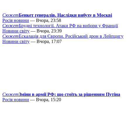
Сюжет
Бенкет генералів. Наслідки вибуху в Москві
Росія новини
— Вчора, 23:58
Сюжет
Брудні технології. Атаки РФ на вибори у Франції
Новини світу
— Вчора, 23:39
Сюжет
Ескалація для Європи. Російський дрон в Лейпцигу
Новини світу
— Вчора, 17:07
Сюжет
Зміни в армії РФ: що стоїть за рішенням Путіна
Росія новини
— Вчора, 15:20