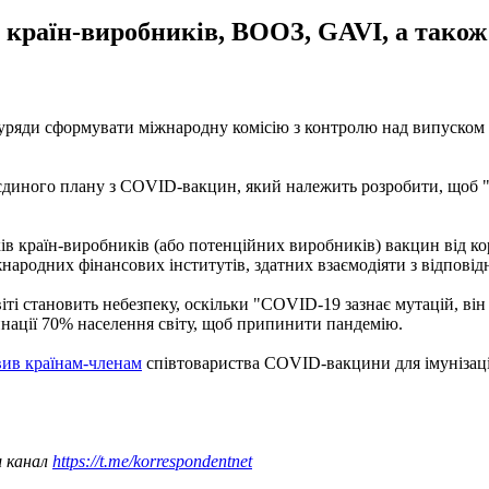
и країн-виробників, ВООЗ, GAVI, а також
уряди сформувати міжнародну комісію з контролю над випуском і
 єдиного плану з COVID-вакцин, який належить розробити, щоб "
ів країн-виробників (або потенційних виробників) вакцин від кор
міжнародних фінансових інститутів, здатних взаємодіяти з відпо
іті становить небезпеку, оскільки "COVID-19 зазнає мутацій, він
инації 70% населення світу, щоб припинити пандемію.
вив країнам-членам
співтовариства СOVID-вакцини для імунізаці
ш канал
https://t.me/korrespondentnet