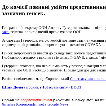
До комісії повинні увійти представник
зазначив генсек.
Генеральний секретар ООН Антоніу Гутерріш закликав світові 
заяві
генсека, оприлюдненій прес-службою ООН.
За словами Гутерріша, метою комісії повинно стати виконання
справедливий розподіл, використовуючи механізм COVAX".
Генсек запропонував ввести до складу такої комісії представник
Глобального альянсу з вакцин та імунізації (GAVI), а також "
Гутерріш наголосив, що нерівномірність у розподілі вакцин у св
уточнив, що ООН необхідно мінімум 11 мільярдів доз для вакц
Раніше повідомлялося, що Європейський
Союз закупив і поста
Штам Дельта проник у 100 країн світу - ВООЗ
Новини від
Корреспондент.net
у Telegram. Підписуйтесь на на
Читайте Korrespondent.net в Google News