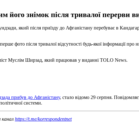
им його знімок після тривалої перерви в
ндзади, який після приїзду до Афганістану перебуває в Кандагар
ерше фото після тривалої відсутності будь-якої інформації про н
аліст Муслім Ширзад, який працював у виданні TOLO News.
зада прибув до Афганістану
, стало відомо 29 серпня. Повідомляє
політичної системи.
ш канал
https://t.me/korrespondentnet