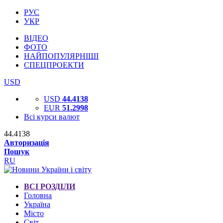
РУС
УКР
ВІДЕО
ФОТО
НАЙПОПУЛЯРНІШІ
СПЕЦПРОЕКТИ
USD
USD
44.4138
EUR
51.2998
Всі курси валют
44.4138
Авторизація
Пошук
RU
ВСІ РОЗДІЛИ
Головна
Україна
Місто
Світ