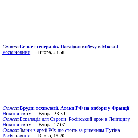
Сюжет
Бенкет генералів. Наслідки вибуху в Москві
Росія новини
— Вчора, 23:58
Сюжет
Брудні технології. Атаки РФ на вибори у Франції
Новини світу
— Вчора, 23:39
Сюжет
Ескалація для Європи. Російський дрон в Лейпцигу
Новини світу
— Вчора, 17:07
Сюжет
Зміни в армії РФ: що стоїть за рішенням Путіна
Росія новини
— Вчора, 15:20