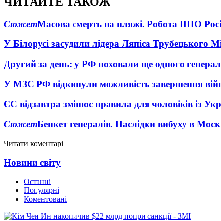
ЧИТАЙТЕ ТАКОЖ
Сюжет
Масова смерть на пляжі. Робота ППО Росі
У Білорусі засудили лідера Ляпіса Трубецького М
Другий за день: у РФ поховали ще одного генерал
У МЗС РФ відкинули можливість завершення вій
ЄС відзавтра змінює правила для чоловіків із Ук
Сюжет
Бенкет генералів. Наслідки вибуху в Моск
Читати коментарі
Новини світу
Останні
Популярні
Коментовані