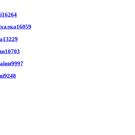
ї
16264
іхалка
16059
а
13229
ни
10703
раїни
9997
ві
9248