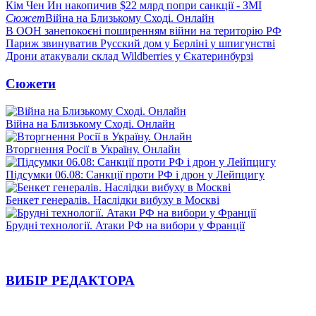
Кім Чен Ин накопичив $22 млрд попри санкції - ЗМІ
Сюжет
Війна на Близькому Сході. Онлайн
В ООН занепокоєні поширенням війни на територію РФ
Париж звинуватив Русский дом у Берліні у шпигунстві
Дрони атакували склад Wildberries у Єкатеринбурзі
Сюжети
Війна на Близькому Сході. Онлайн
Вторгнення Росії в Україну. Онлайн
Підсумки 06.08: Санкції проти РФ і дрон у Лейпцигу
Бенкет генералів. Наслідки вибуху в Москві
Брудні технології. Атаки РФ на вибори у Франції
ВИБІР РЕДАКТОРА