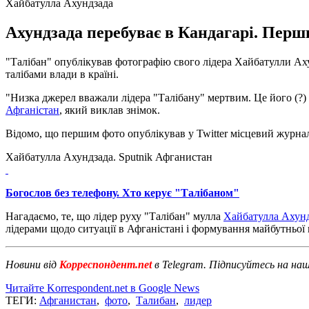
Хайбатулла Ахундзада
Ахундзада перебуває в Кандагарі. Перш
"Талібан" опублікував фотографію свого лідера Хайбатулли Аху
талібами влади в країні.
"Низка джерел вважали лідера "Талібану" мертвим. Це його (?) п
Афганістан
, який виклав знімок.
Відомо, що першим фото опублікував у Twitter місцевий журн
Хайбатулла Ахундзада. Sputnik Афганистан
Богослов без телефону. Хто керує "Талібаном"
Нагадаємо, те, що лідер руху "Талібан" мулла
Хайбатулла Ахунд
лідерами щодо ситуації в Афганістані і формування майбутньої 
Новини від
Корреспондент.net
в Telegram. Підписуйтесь на на
Читайте Korrespondent.net в Google News
ТЕГИ:
Афганистан
,
фото
,
Талибан
,
лидер