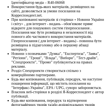
Ідентифікатор медіа – R40-06068
Використання будь-яких матеріалів, розміщених на
сайті, дозволяється за умови посилання на
Корреспондент.net.
При копіюванні матеріалів зі сторінки « Новини України
і світу» , для інтернет - видань - обов'язкове пряме
відкрите для пошукових систем гіперпосилання .
Посилання має бути розміщена в незалежності від
повного або часткового використання матеріалів.
Гіперпосилання ( для інтернет - видань) - повинна бути
розміщена в підзаголовку або в першому абзаці
матеріалу.
Новини з позначками "Думка", "Експертиза", "Заява",
"Регіони", "Гроші", "Влада", "Вибори", "Тест-драйв",
"Спецпроекти", "Промо" публікуються на правах
реклами.
Розділ Спецпроекти створюється спільно з
комерційними партнерами.
Будь яке копіювання, публікація, передрук, чи наступне
поширення інформації, що містить посилання на
"Інтерфакс-Україна", EPA / UPG, суворо забороняється.
Власник веб-сторінки в розділі Я-Корреспондент є автор
публікації.
Будь-яке копіювання, передрук та відтворення
фотографічних творів та/або аудіовізуальних творів