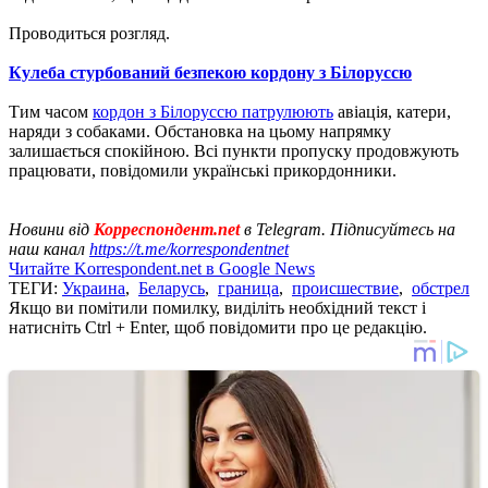
Проводиться розгляд.
Кулеба стурбований безпекою кордону з Білоруссю
Тим часом
кордон з Білоруссю патрулюють
авіація, катери,
наряди з собаками. Обстановка на цьому напрямку
залишається спокійною. Всі пункти пропуску продовжують
працювати, повідомили українські прикордонники.
Новини від
Корреспондент.net
в Telegram. Підписуйтесь на
наш канал
https://t.me/korrespondentnet
Читайте Korrespondent.net в Google News
ТЕГИ:
Украина
,
Беларусь
,
граница
,
происшествие
,
обстрел
Якщо ви помітили помилку, виділіть необхідний текст і
натисніть Ctrl + Enter, щоб повідомити про це редакцію.