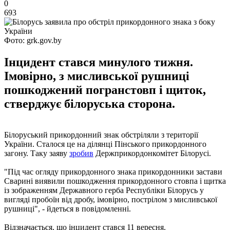
0
693
Фото: grk.gov.by
Інцидент стався минулого тижня.
Імовірно, з мисливської рушниці
пошкоджений погранстовп і щиток,
стверджує білоруська сторона.
Білоруський прикордонний знак обстріляли з території
України. Сталося це на ділянці Пінського прикордонного
загону. Таку заяву
зробив
Держприкордонкомітет Білорусі.
"Під час огляду прикордонного знака прикордонники застави
Сварині виявили пошкодження прикордонного стовпа і щитка
із зображенням Державного герба Республіки Білорусь у
вигляді пробоїн від дробу, імовірно, пострілом з мисливської
рушниці", - йдеться в повідомленні.
Відзначається, що інцидент стався 11 вересня.