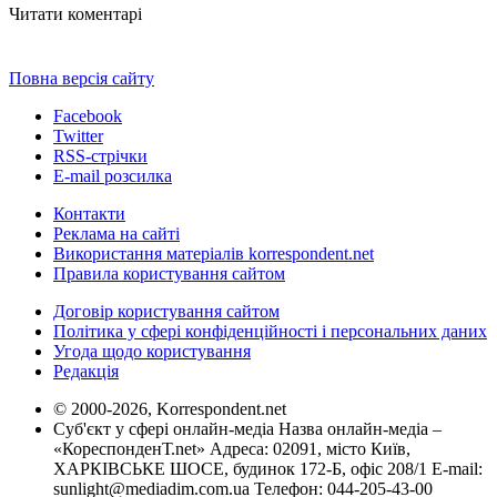
Читати коментарі
Повна версія сайту
Facebook
Twitter
RSS-стрічки
E-mail розсилка
Контакти
Реклама на сайті
Використання матеріалів korrespondent.net
Правила користування сайтом
Договір користування сайтом
Політика у сфері конфіденційності і персональних даних
Угода щодо користування
Редакція
© 2000-2026, Korrespondent.net
Суб'єкт у сфері онлайн-медіа Назва онлайн-медіа –
«КореспонденТ.net» Адреса: 02091, місто Київ,
ХАРКІВСЬКЕ ШОСЕ, будинок 172-Б, офіс 208/1 E-mail:
sunlight@mediadim.com.ua
Телефон: 044-205-43-00