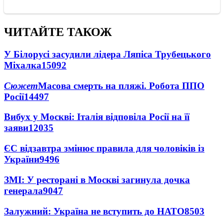
ЧИТАЙТЕ ТАКОЖ
У Білорусі засудили лідера Ляпіса Трубецького
Міхалка
15092
Сюжет
Масова смерть на пляжі. Робота ППО
Росії
14497
Вибух у Москві: Італія відповіла Росії на її
заяви
12035
ЄС відзавтра змінює правила для чоловіків із
України
9496
ЗМІ: У ресторані в Москві загинула дочка
генерала
9047
Залужний: Україна не вступить до НАТО
8503