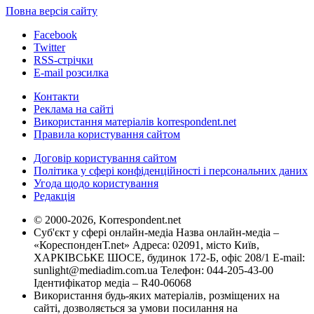
Повна версія сайту
Facebook
Twitter
RSS-стрічки
E-mail розсилка
Контакти
Реклама на сайті
Використання матеріалів korrespondent.net
Правила користування сайтом
Договір користування сайтом
Політика у сфері конфіденційності і персональних даних
Угода щодо користування
Редакція
© 2000-2026, Korrespondent.net
Суб'єкт у сфері онлайн-медіа Назва онлайн-медіа –
«КореспонденТ.net» Адреса: 02091, місто Київ,
ХАРКІВСЬКЕ ШОСЕ, будинок 172-Б, офіс 208/1 E-mail:
sunlight@mediadim.com.ua
Телефон: 044-205-43-00
Ідентифікатор медіа – R40-06068
Використання будь-яких матеріалів, розміщених на
сайті, дозволяється за умови посилання на