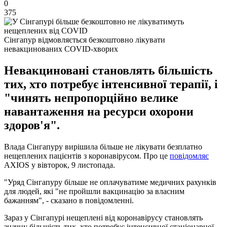
0
375
Сінгапур відмовляється безкоштовно лікувати
невакцинованих COVID-хворих
Невакциновані становлять більшість
тих, хто потребує інтенсивної терапії, і
"чинять непропорційно велике
навантаження на ресурси охорони
здоров'я".
Влада Сінгапуру вирішила більше не лікувати безплатно
нещеплених пацієнтів з коронавірусом. Про це
повідомляє
AXIOS у вівторок, 9 листопада.
"Уряд Сінгапуру більше не оплачуватиме медичних рахунків
для людей, які "не пройшли вакцинацію за власним
бажанням", - сказано в повідомленні.
Зараз у Сінгапурі нещеплені від коронавірусу становлять
значну більшість тих, хто потребує інтенсивної стаціонарної