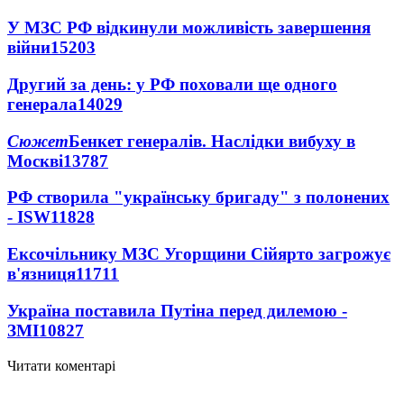
У МЗС РФ відкинули можливість завершення
війни
15203
Другий за день: у РФ поховали ще одного
генерала
14029
Сюжет
Бенкет генералів. Наслідки вибуху в
Москві
13787
РФ створила "українську бригаду" з полонених
- ISW
11828
Ексочільнику МЗС Угорщини Сійярто загрожує
в'язниця
11711
Україна поставила Путіна перед дилемою -
ЗМІ
10827
Читати коментарі