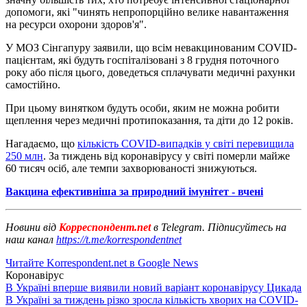
допомоги, які "чинять непропорційно велике навантаження
на ресурси охорони здоров'я".
У МОЗ Сінгапуру заявили, що всім невакцинованим COVID-
пацієнтам, які будуть госпіталізовані з 8 грудня поточного
року або після цього, доведеться сплачувати медичні рахунки
самостійно.
При цьому винятком будуть особи, яким не можна робити
щеплення через медичні протипоказання, та діти до 12 років.
Нагадаємо, що
кількість COVID-випадків у світі перевищила
250 млн
. За тиждень від коронавірусу у світі померли майже
60 тисяч осіб, але темпи захворюваності знижуються.
Вакцина ефективніша за природний імунітет - вчені
Новини від
Корреспондент.net
в Telegram. Підписуйтесь на
наш канал
https://t.me/korrespondentnet
Читайте Korrespondent.net в Google News
Коронавірус
В Україні вперше виявили новий варіант коронавірусу Цикада
В Україні за тиждень різко зросла кількість хворих на COVID-