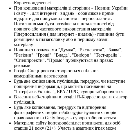
Корреспондент.net.
При копіюванні матеріалів зі сторінки « Новини України
і світу» , для інтернет - видань - обов'язкове пряме
відкрите для пошукових систем гіперпосилання .
Посилання має бути розміщена в незалежності від
повного або часткового використання матеріалів.
Гіперпосилання ( для інтернет - видань) - повинна бути
розміщена в підзаголовку або в першому абзаці
матеріалу.
Новини з позначками "Думка", "Експертиза", "Заява",
"Регіони", "Гроші", "Влада", "Вибори", "Тест-драйв",
"Спецпроекти", "Промо" публікуються на правах
реклами.
Розділ Спецпроекти створюється спільно з
комерційними партнерами.
Будь яке копіювання, публікація, передрук, чи наступне
поширення інформації, що містить посилання на
"Інтерфакс-Україна", EPA / UPG, суворо забороняється.
Власник веб-сторінки в розділі Я-Корреспондент є автор
публікації.
Будь-яке копіювання, передрук та відтворення
фотографічних творів та/або аудіовізуальних творів
правовласника Getty Images - суворо забороняється.
Матеріали сайту korrespondent.net призначені для осіб
старше 21 року (21+). Участь в азартних іграх може