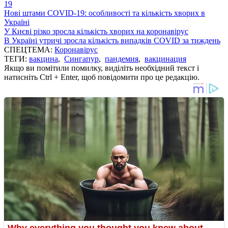
19
Нові штами COVID-19: особливості та кількість хворих в
Україні
У Києві різко зросла кількість хворих на коронавірус
В Україні утричі зросла кількість випадків COVID за тиждень
СПЕЦТЕМА:
Коронавірус
ТЕГИ:
вакцина
,
Сингапур
,
пандемия
,
вакцинация
Якщо ви помітили помилку, виділіть необхідний текст і
натисніть Ctrl + Enter, щоб повідомити про це редакцію.