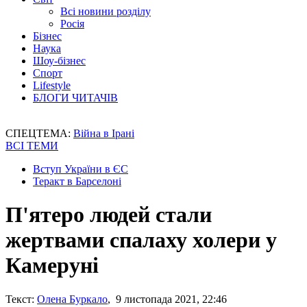
Всі новини розділу
Росія
Бізнес
Наука
Шоу-бізнес
Спорт
Lifestyle
БЛОГИ ЧИТАЧІВ
СПЕЦТЕМА:
Війна в Ірані
ВСІ ТЕМИ
Вступ України в ЄС
Теракт в Барселоні
П'ятеро людей стали
жертвами спалаху холери у
Камеруні
Текст:
Олена Буркало
, 9 листопада 2021, 22:46