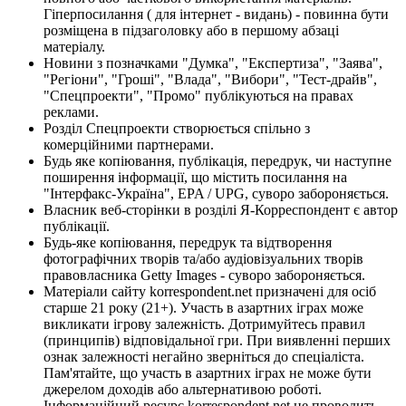
Гіперпосилання ( для інтернет - видань) - повинна бути
розміщена в підзаголовку або в першому абзаці
матеріалу.
Новини з позначками "Думка", "Експертиза", "Заява",
"Регіони", "Гроші", "Влада", "Вибори", "Тест-драйв",
"Спецпроекти", "Промо" публікуються на правах
реклами.
Розділ Спецпроекти створюється спільно з
комерційними партнерами.
Будь яке копіювання, публікація, передрук, чи наступне
поширення інформації, що містить посилання на
"Інтерфакс-Україна", EPA / UPG, суворо забороняється.
Власник веб-сторінки в розділі Я-Корреспондент є автор
публікації.
Будь-яке копіювання, передрук та відтворення
фотографічних творів та/або аудіовізуальних творів
правовласника Getty Images - суворо забороняється.
Матеріали сайту korrespondent.net призначені для осіб
старше 21 року (21+). Участь в азартних іграх може
викликати ігрову залежність. Дотримуйтесь правил
(принципів) відповідальної гри. При виявленні перших
ознак залежності негайно зверніться до спеціаліста.
Пам'ятайте, що участь в азартних іграх не може бути
джерелом доходів або альтернативою роботі.
Інформаційний ресурс korrespondent.net не проводить