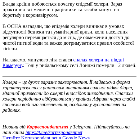
Влада країни побоюється початку епідемії холери. Зараз
практично всі медичні працівники та засоби кинуті на
боротьбу з коронавірусом.
В OCHA нагадали, що епідемія холери виникає в умовах
відсутності безпеки та гуманітарної кризи, коли населення
регулярно переміщається до місць, де обмежений доступ до
чистої питної води та важко дотримуватися правил особистої
гігієни.
Нагадаємо, минулого літа стався
спалах холери на півдні
Камеруну
. Тоді у рибальському селі Лонджі померли 12 людей.
Холера – це дуже заразне захворювання. Її найважча форма
характеризується раптовим настанням сильної рідкої діареї,
здатної призвести до смерті внаслідок зневоднення. Спалахи
холери періодично відбуваються у країнах Африки через слабкі
системи водного забезпечення, особливо у густонаселених
районах.
Новини від
Корреспондент.net
у Telegram. Підписуйтесь на
наш канал
https://t.me/korrespondentnet
Читайте Korrespondent.net в Google News