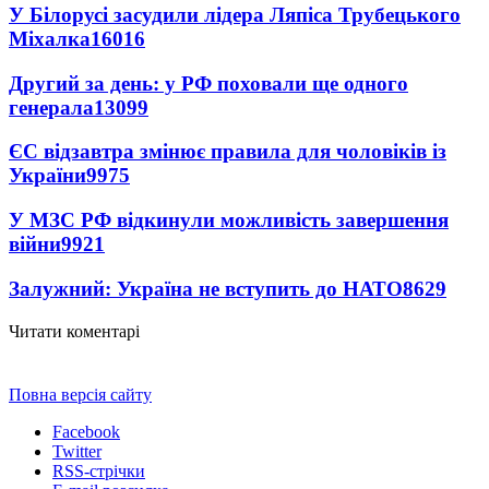
У Білорусі засудили лідера Ляпіса Трубецького
Міхалка
16016
Другий за день: у РФ поховали ще одного
генерала
13099
ЄС відзавтра змінює правила для чоловіків із
України
9975
У МЗС РФ відкинули можливість завершення
війни
9921
Залужний: Україна не вступить до НАТО
8629
Читати коментарі
Повна версія сайту
Facebook
Twitter
RSS-стрічки