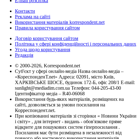
E-mail розсилка
Контакти
Реклама на сайті
Використання матеріалів korrespondent.net
Правила користування сайтом
Договір користування сайтом
Політика у сфері конфіденційності і персональних даних
Угода щодо користування
Редакція
© 2000-2026, Korrespondent.net
Суб'єкт у сфері онлайн-медіа Назва онлайн-медіа –
«КореспонденТ.net» Адреса: 02091, місто Київ,
ХАРКІВСЬКЕ ШОСЕ, будинок 172-Б, офіс 208/1 E-mail:
sunlight@mediadim.com.ua
Телефон: 044-205-43-00
Ідентифікатор медіа – R40-06068
Використання будь-яких матеріалів, розміщених на
сайті, дозволяється за умови посилання на
Корреспондент.net.
При копіюванні матеріалів зі сторінки « Новини України
і світу» , для інтернет - видань - обов'язкове пряме
відкрите для пошукових систем гіперпосилання .
Посилання має бути розміщена в незалежності від
повного або часткового використання матеріалів.