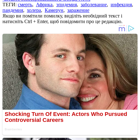
ТЕГИ:
смерть
,
Африка
,
эпидемия
,
заболевание
,
инфекция
,
пандемия
,
холера
,
Камерун
,
заражение
Якщо ви помітили помилку, виділіть необхідний текст і
натисніть Ctrl + Enter, щоб повідомити про це редакцію.