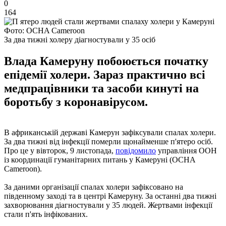
0
164
Фото: OCHA Cameroon
За два тижні холеру діагностували у 35 осіб
Влада Камеруну побоюється початку
епідемії холери. Зараз практично всі
медпрацівники та засоби кинуті на
боротьбу з коронавірусом.
В африканській державі Камерун зафіксували спалах холери.
За два тижні від інфекції померли щонайменше п'ятеро осіб.
Про це у вівторок, 9 листопада,
повідомило
управління ООН
із координації гуманітарних питань у Камеруні (OCHA
Cameroon).
За даними організації спалах холери зафіксовано на
південному заході та в центрі Камеруну. За останні два тижні
захворювання діагностували у 35 людей. Жертвами інфекції
стали п'ять інфікованих.