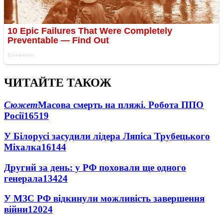
ЧИТАЙТЕ ТАКОЖ
Сюжет
Масова смерть на пляжі. Робота ППО
Росії
16519
У Білорусі засудили лідера Ляпіса Трубецького
Міхалка
16144
Другий за день: у РФ поховали ще одного
генерала
13424
У МЗС РФ відкинули можливість завершення
війни
12024