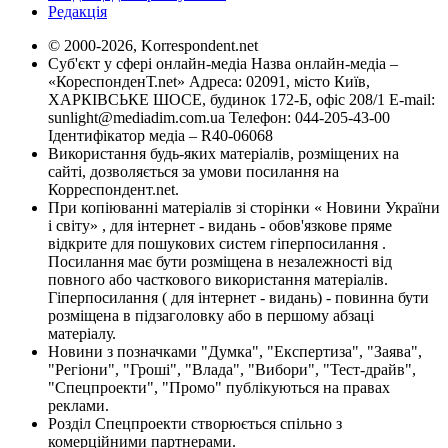
Редакція
© 2000-2026, Korrespondent.net
Суб'єкт у сфері онлайн-медіа Назва онлайн-медіа –
«КореспонденТ.net» Адреса: 02091, місто Київ,
ХАРКІВСЬКЕ ШОСЕ, будинок 172-Б, офіс 208/1 E-mail:
sunlight@mediadim.com.ua
Телефон: 044-205-43-00
Ідентифікатор медіа – R40-06068
Використання будь-яких матеріалів, розміщених на
сайті, дозволяється за умови посилання на
Корреспондент.net.
При копіюванні матеріалів зі сторінки « Новини України
і світу» , для інтернет - видань - обов'язкове пряме
відкрите для пошукових систем гіперпосилання .
Посилання має бути розміщена в незалежності від
повного або часткового використання матеріалів.
Гіперпосилання ( для інтернет - видань) - повинна бути
розміщена в підзаголовку або в першому абзаці
матеріалу.
Новини з позначками "Думка", "Експертиза", "Заява",
"Регіони", "Гроші", "Влада", "Вибори", "Тест-драйв",
"Спецпроекти", "Промо" публікуються на правах
реклами.
Розділ Спецпроекти створюється спільно з
комерційними партнерами.