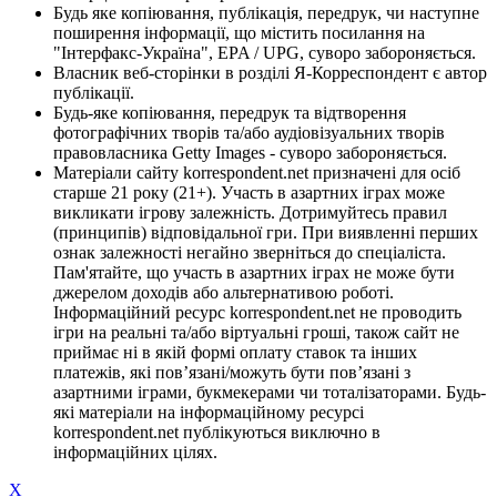
Будь яке копіювання, публікація, передрук, чи наступне
поширення інформації, що містить посилання на
"Інтерфакс-Україна", EPA / UPG, суворо забороняється.
Власник веб-сторінки в розділі Я-Корреспондент є автор
публікації.
Будь-яке копіювання, передрук та відтворення
фотографічних творів та/або аудіовізуальних творів
правовласника Getty Images - суворо забороняється.
Матеріали сайту korrespondent.net призначені для осіб
старше 21 року (21+). Участь в азартних іграх може
викликати ігрову залежність. Дотримуйтесь правил
(принципів) відповідальної гри. При виявленні перших
ознак залежності негайно зверніться до спеціаліста.
Пам'ятайте, що участь в азартних іграх не може бути
джерелом доходів або альтернативою роботі.
Інформаційний ресурс korrespondent.net не проводить
ігри на реальні та/або віртуальні гроші, також сайт не
приймає ні в якій формі оплату ставок та інших
платежів, які пов’язані/можуть бути пов’язані з
азартними іграми, букмекерами чи тоталізаторами. Будь-
які матеріали на інформаційному ресурсі
korrespondent.net публікуються виключно в
інформаційних цілях.
X