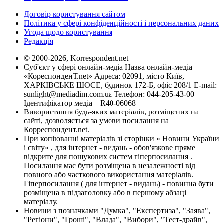
Договір користування сайтом
Політика у сфері конфіденційності і персональних даних
Угода щодо користування
Редакція
© 2000-2026, Korrespondent.net
Суб'єкт у сфері онлайн-медіа Назва онлайн-медіа –
«КореспонденТ.net» Адреса: 02091, місто Київ,
ХАРКІВСЬКЕ ШОСЕ, будинок 172-Б, офіс 208/1 E-mail:
sunlight@mediadim.com.ua
Телефон: 044-205-43-00
Ідентифікатор медіа – R40-06068
Використання будь-яких матеріалів, розміщених на
сайті, дозволяється за умови посилання на
Корреспондент.net.
При копіюванні матеріалів зі сторінки « Новини України
і світу» , для інтернет - видань - обов'язкове пряме
відкрите для пошукових систем гіперпосилання .
Посилання має бути розміщена в незалежності від
повного або часткового використання матеріалів.
Гіперпосилання ( для інтернет - видань) - повинна бути
розміщена в підзаголовку або в першому абзаці
матеріалу.
Новини з позначками "Думка", "Експертиза", "Заява",
"Регіони", "Гроші", "Влада", "Вибори", "Тест-драйв",