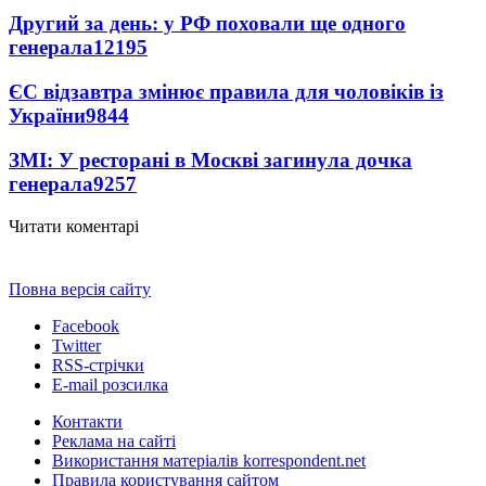
Другий за день: у РФ поховали ще одного
генерала
12195
ЄС відзавтра змінює правила для чоловіків із
України
9844
ЗМІ: У ресторані в Москві загинула дочка
генерала
9257
Читати коментарі
Повна версія сайту
Facebook
Twitter
RSS-стрічки
E-mail розсилка
Контакти
Реклама на сайті
Використання матеріалів korrespondent.net
Правила користування сайтом