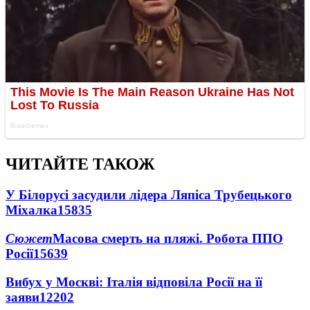
ЧИТАЙТЕ ТАКОЖ
У Білорусі засудили лідера Ляпіса Трубецького
Міхалка
15835
Сюжет
Масова смерть на пляжі. Робота ППО
Росії
15639
Вибух у Москві: Італія відповіла Росії на її
заяви
12202