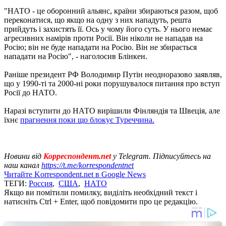
"НАТО - це оборонний альянс, країни збираються разом, щоб
переконатися, що якщо на одну з них нападуть, решта
прийдуть і захистять її. Ось у чому його суть. У нього немає
агресивних намірів проти Росії. Він ніколи не нападав на
Росію; він не буде нападати на Росію. Він не збирається
нападати на Росію", - наголосив Блінкен.
Раніше президент РФ Володимир Путін неодноразово заявляв,
що у 1990-ті та 2000-ні роки порушувалося питання про вступ
Росії до НАТО.
Наразі вступити до НАТО вирішили Фінляндія та Швеція, але
їхнє
прагнення поки що блокує Туреччина.
Новини від
Корреспондент.net
у Telegram. Підписуйтесь на
наш канал
https://t.me/korrespondentnet
Читайте Korrespondent.net в Google News
ТЕГИ:
Россия
,
США
,
НАТО
Якщо ви помітили помилку, виділіть необхідний текст і
натисніть Ctrl + Enter, щоб повідомити про це редакцію.