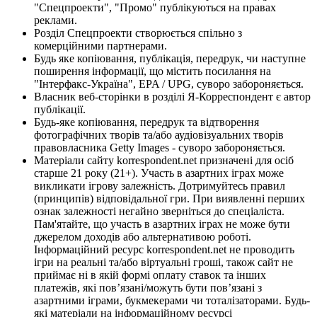
"Спецпроекти", "Промо" публікуються на правах
реклами.
Розділ Спецпроекти створюється спільно з
комерційними партнерами.
Будь яке копіювання, публікація, передрук, чи наступне
поширення інформації, що містить посилання на
"Інтерфакс-Україна", EPA / UPG, суворо забороняється.
Власник веб-сторінки в розділі Я-Корреспондент є автор
публікації.
Будь-яке копіювання, передрук та відтворення
фотографічних творів та/або аудіовізуальних творів
правовласника Getty Images - суворо забороняється.
Матеріали сайту korrespondent.net призначені для осіб
старше 21 року (21+). Участь в азартних іграх може
викликати ігрову залежність. Дотримуйтесь правил
(принципів) відповідальної гри. При виявленні перших
ознак залежності негайно зверніться до спеціаліста.
Пам'ятайте, що участь в азартних іграх не може бути
джерелом доходів або альтернативою роботі.
Інформаційний ресурс korrespondent.net не проводить
ігри на реальні та/або віртуальні гроші, також сайт не
приймає ні в якій формі оплату ставок та інших
платежів, які пов’язані/можуть бути пов’язані з
азартними іграми, букмекерами чи тоталізаторами. Будь-
які матеріали на інформаційному ресурсі