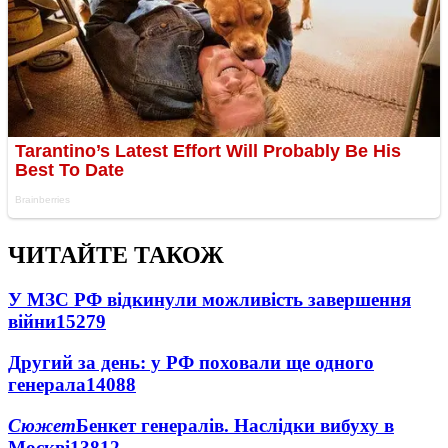
ЧИТАЙТЕ ТАКОЖ
У МЗС РФ відкинули можливість завершення
війни
15279
Другий за день: у РФ поховали ще одного
генерала
14088
Сюжет
Бенкет генералів. Наслідки вибуху в
Москві
13812