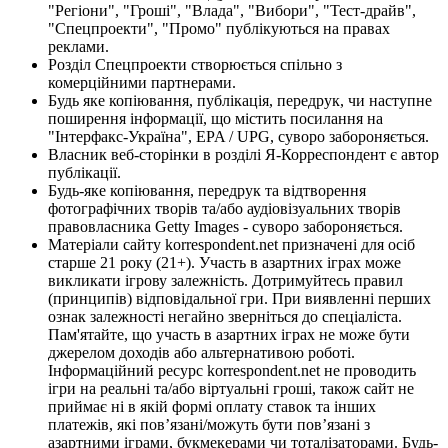
"Регіони", "Гроші", "Влада", "Вибори", "Тест-драйв",
"Спецпроекти", "Промо" публікуються на правах
реклами.
Розділ Спецпроекти створюється спільно з
комерційними партнерами.
Будь яке копіювання, публікація, передрук, чи наступне
поширення інформації, що містить посилання на
"Інтерфакс-Україна", EPA / UPG, суворо забороняється.
Власник веб-сторінки в розділі Я-Корреспондент є автор
публікації.
Будь-яке копіювання, передрук та відтворення
фотографічних творів та/або аудіовізуальних творів
правовласника Getty Images - суворо забороняється.
Матеріали сайту korrespondent.net призначені для осіб
старше 21 року (21+). Участь в азартних іграх може
викликати ігрову залежність. Дотримуйтесь правил
(принципів) відповідальної гри. При виявленні перших
ознак залежності негайно зверніться до спеціаліста.
Пам'ятайте, що участь в азартних іграх не може бути
джерелом доходів або альтернативою роботі.
Інформаційний ресурс korrespondent.net не проводить
ігри на реальні та/або віртуальні гроші, також сайт не
приймає ні в якій формі оплату ставок та інших
платежів, які пов’язані/можуть бути пов’язані з
азартними іграми, букмекерами чи тоталізаторами. Будь-