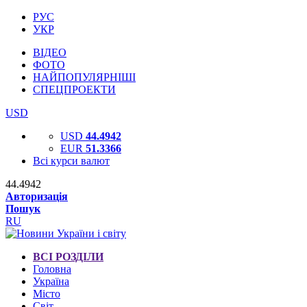
РУС
УКР
ВІДЕО
ФОТО
НАЙПОПУЛЯРНІШІ
СПЕЦПРОЕКТИ
USD
USD
44.4942
EUR
51.3366
Всі курси валют
44.4942
Авторизація
Пошук
RU
ВСІ РОЗДІЛИ
Головна
Україна
Місто
Світ