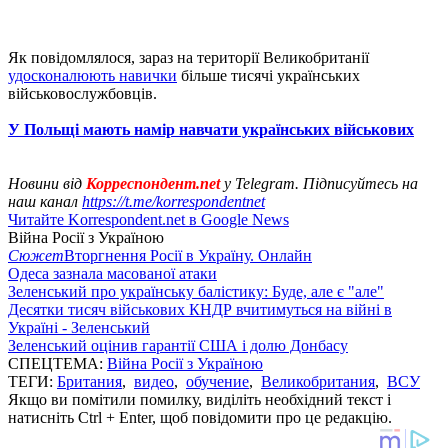
Як повідомлялося, зараз на території Великобританії
удосконалюють навички
більше тисячі українських
військовослужбовців.
У Польщі мають намір навчати українських військових
Новини від
Корреспондент.net
у Telegram. Підписуйтесь на
наш канал
https://t.me/korrespondentnet
Читайте Korrespondent.net в Google News
Війна Росії з Україною
Сюжет
Вторгнення Росії в Україну. Онлайн
Одеса зазнала масованої атаки
Зеленський про українську балістику: Буде, але є "але"
Десятки тисяч військових КНДР вчитимуться на війні в
Україні - Зеленський
Зеленський оцінив гарантії США і долю Донбасу
СПЕЦТЕМА:
Війна Росії з Україною
ТЕГИ:
Британия
,
видео
,
обучение
,
Великобритания
,
ВСУ
Якщо ви помітили помилку, виділіть необхідний текст і
натисніть Ctrl + Enter, щоб повідомити про це редакцію.