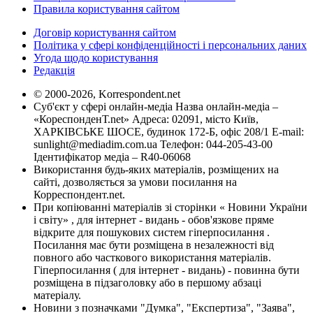
Правила користування сайтом
Договір користування сайтом
Політика у сфері конфіденційності і персональних даних
Угода щодо користування
Редакція
© 2000-2026, Korrespondent.net
Суб'єкт у сфері онлайн-медіа Назва онлайн-медіа –
«КореспонденТ.net» Адреса: 02091, місто Київ,
ХАРКІВСЬКЕ ШОСЕ, будинок 172-Б, офіс 208/1 E-mail:
sunlight@mediadim.com.ua
Телефон: 044-205-43-00
Ідентифікатор медіа – R40-06068
Використання будь-яких матеріалів, розміщених на
сайті, дозволяється за умови посилання на
Корреспондент.net.
При копіюванні матеріалів зі сторінки « Новини України
і світу» , для інтернет - видань - обов'язкове пряме
відкрите для пошукових систем гіперпосилання .
Посилання має бути розміщена в незалежності від
повного або часткового використання матеріалів.
Гіперпосилання ( для інтернет - видань) - повинна бути
розміщена в підзаголовку або в першому абзаці
матеріалу.
Новини з позначками "Думка", "Експертиза", "Заява",