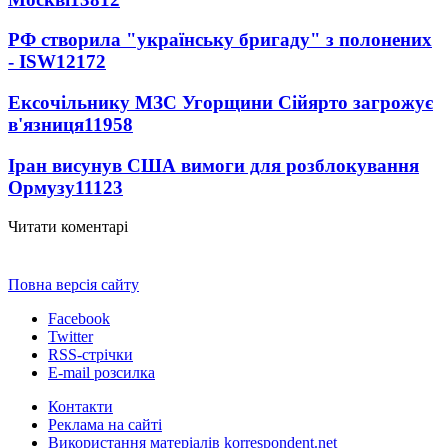
РФ створила "українську бригаду" з полонених
- ISW
12172
Ексочільнику МЗС Угорщини Сійярто загрожує
в'язниця
11958
Іран висунув США вимоги для розблокування
Ормузу
11123
Читати коментарі
Повна версія сайту
Facebook
Twitter
RSS-стрічки
E-mail розсилка
Контакти
Реклама на сайті
Використання матеріалів korrespondent.net