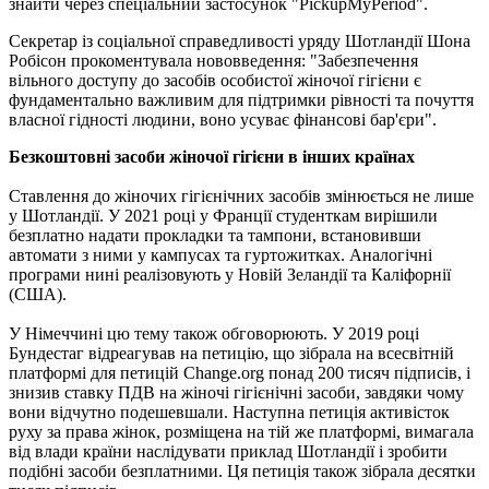
знайти через спеціальний застосунок "PickupMyPeriod".
Секретар із соціальної справедливості уряду Шотландії Шона
Робісон прокоментувала нововведення: "Забезпечення
вільного доступу до засобів особистої жіночої гігієни є
фундаментально важливим для підтримки рівності та почуття
власної гідності людини, воно усуває фінансові бар'єри".
Безкоштовні засоби жіночої гігієни в інших країнах
Ставлення до жіночих гігієнічних засобів змінюється не лише
у Шотландії. У 2021 році у Франції студенткам вирішили
безплатно надати прокладки та тампони, встановивши
автомати з ними у кампусах та гуртожитках. Аналогічні
програми нині реалізовують у Новій Зеландії та Каліфорнії
(США).
У Німеччині цю тему також обговорюють. У 2019 році
Бундестаг відреагував на петицію, що зібрала на всесвітній
платформі для петицій Change.org понад 200 тисяч підписів, і
знизив ставку ПДВ на жіночі гігієнічні засоби, завдяки чому
вони відчутно подешевшали. Наступна петиція активісток
руху за права жінок, розміщена на тій же платформі, вимагала
від влади країни наслідувати приклад Шотландії і зробити
подібні засоби безплатними. Ця петиція також зібрала десятки