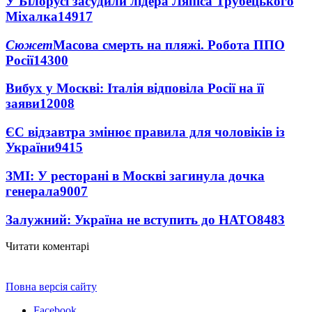
У Білорусі засудили лідера Ляпіса Трубецького
Міхалка
14917
Сюжет
Масова смерть на пляжі. Робота ППО
Росії
14300
Вибух у Москві: Італія відповіла Росії на її
заяви
12008
ЄС відзавтра змінює правила для чоловіків із
України
9415
ЗМІ: У ресторані в Москві загинула дочка
генерала
9007
Залужний: Україна не вступить до НАТО
8483
Читати коментарі
Повна версія сайту
Facebook