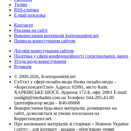
Twitter
RSS-стрічки
E-mail розсилка
Контакти
Реклама на сайті
Використання матеріалів korrespondent.net
Правила користування сайтом
Договір користування сайтом
Політика у сфері конфіденційності і персональних даних
Угода щодо користування
Редакція
© 2000-2026, Korrespondent.net
Суб'єкт у сфері онлайн-медіа Назва онлайн-медіа –
«КореспонденТ.net» Адреса: 02091, місто Київ,
ХАРКІВСЬКЕ ШОСЕ, будинок 172-Б, офіс 208/1 E-mail:
sunlight@mediadim.com.ua
Телефон: 044-205-43-00
Ідентифікатор медіа – R40-06068
Використання будь-яких матеріалів, розміщених на
сайті, дозволяється за умови посилання на
Корреспондент.net.
При копіюванні матеріалів зі сторінки « Новини України
і світу» , для інтернет - видань - обов'язкове пряме