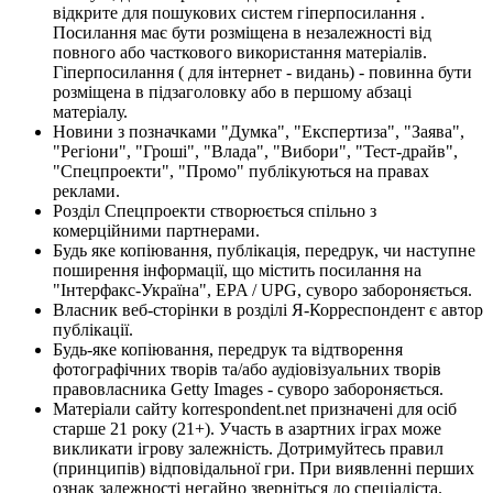
відкрите для пошукових систем гіперпосилання .
Посилання має бути розміщена в незалежності від
повного або часткового використання матеріалів.
Гіперпосилання ( для інтернет - видань) - повинна бути
розміщена в підзаголовку або в першому абзаці
матеріалу.
Новини з позначками "Думка", "Експертиза", "Заява",
"Регіони", "Гроші", "Влада", "Вибори", "Тест-драйв",
"Спецпроекти", "Промо" публікуються на правах
реклами.
Розділ Спецпроекти створюється спільно з
комерційними партнерами.
Будь яке копіювання, публікація, передрук, чи наступне
поширення інформації, що містить посилання на
"Інтерфакс-Україна", EPA / UPG, суворо забороняється.
Власник веб-сторінки в розділі Я-Корреспондент є автор
публікації.
Будь-яке копіювання, передрук та відтворення
фотографічних творів та/або аудіовізуальних творів
правовласника Getty Images - суворо забороняється.
Матеріали сайту korrespondent.net призначені для осіб
старше 21 року (21+). Участь в азартних іграх може
викликати ігрову залежність. Дотримуйтесь правил
(принципів) відповідальної гри. При виявленні перших
ознак залежності негайно зверніться до спеціаліста.