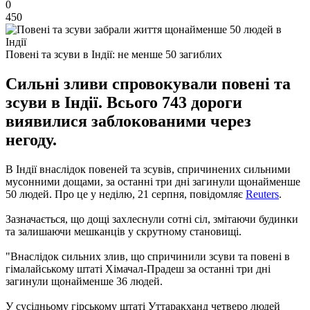
0
450
Повені та зсуви в Індії: не менше 50 загиблих
Сильні зливи спровокували повені та
зсуви в Індії. Всього 743 дороги
виявилися заблокованими через
негоду.
В Індії внаслідок повеней та зсувів, спричинених сильними
мусонними дощами, за останні три дні загинули щонайменше
50 людей. Про це у неділю, 21 серпня, повідомляє
Reuters
.
Зазначається, що дощі захлеснули сотні сіл, змітаючи будинки
та залишаючи мешканців у скрутному становищі.
"Внаслідок сильних злив, що спричинили зсуви та повені в
гімалайському штаті Хімачал-Прадеш за останні три дні
загинули щонайменше 36 людей.
У сусідньому гірському штаті Уттаракханд четверо людей