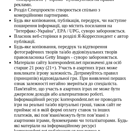
реклами.
Розділ Спецпроекти створюється спільно з
комерційними партнерами.
Будь яке копіювання, публікація, передрук, чи наступне
поширення інформації, що містить посилання на
"Інтерфакс-Україна", EPA / UPG, суворо забороняється.
Власник веб-сторінки в розділі Я-Корреспондент є автор
публікації.
Будь-яке копіювання, передрук та відтворення
фотографічних творів та/або аудіовізуальних творів
правовласника Getty Images - суворо забороняється.
Матеріали сайту korrespondent.net призначені для осіб
старше 21 року (21+). Участь в азартних іграх може
викликати ігрову залежність. Дотримуйтесь правил
(принципів) відповідальної гри. При виявленні перших
ознак залежності негайно зверніться до спеціаліста.
Пам'ятайте, що участь в азартних іграх не може бути
джерелом доходів або альтернативою роботі.
Інформаційний ресурс korrespondent.net не проводить
ігри на реальні та/або віртуальні гроші, також сайт не
приймає ні в якій формі оплату ставок та інших
платежів, які пов’язані/можуть бути пов’язані з
азартними іграми, букмекерами чи тоталізаторами. Будь-
які матеріали на інформаційному ресурсі
korrespondent.net публікуються виключно в