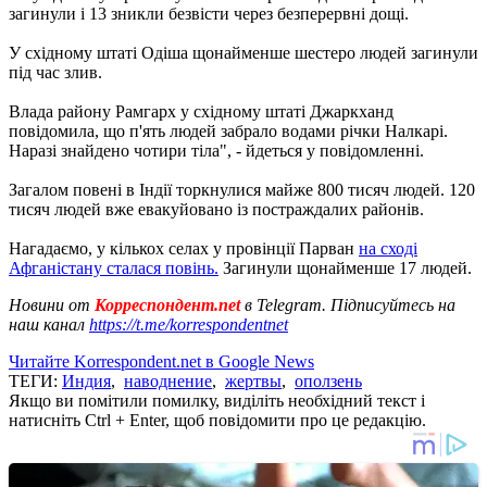
загинули і 13 зникли безвісти через безперервні дощі.
У східному штаті Одіша щонайменше шестеро людей загинули
під час злив.
Влада району Рамгарх у східному штаті Джаркханд
повідомила, що п'ять людей забрало водами річки Налкарі.
Наразі знайдено чотири тіла", - йдеться у повідомленні.
Загалом повені в Індії торкнулися майже 800 тисяч людей. 120
тисяч людей вже евакуйовано із постраждалих районів.
Нагадаємо, у кількох селах у провінції Парван
на сході
Афганістану сталася повінь.
Загинули щонайменше 17 людей.
Новини от
Корреспондент.net
в Telegram. Підписуйтесь на
наш канал
https://t.me/korrespondentnet
Читайте Korrespondent.net в Google News
ТЕГИ:
Индия
,
наводнение
,
жертвы
,
оползень
Якщо ви помітили помилку, виділіть необхідний текст і
натисніть Ctrl + Enter, щоб повідомити про це редакцію.