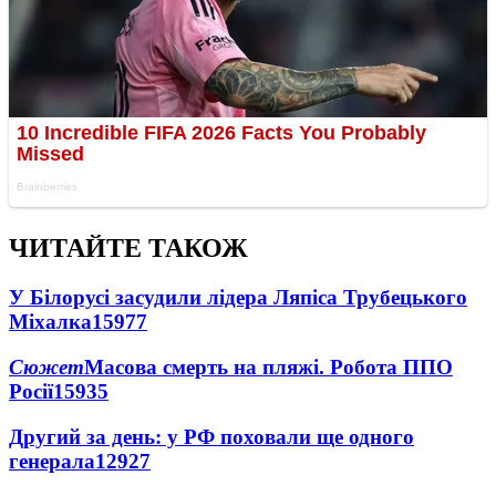
ЧИТАЙТЕ ТАКОЖ
У Білорусі засудили лідера Ляпіса Трубецького
Міхалка
15977
Сюжет
Масова смерть на пляжі. Робота ППО
Росії
15935
Другий за день: у РФ поховали ще одного
генерала
12927