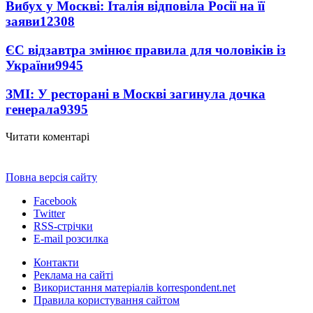
Вибух у Москві: Італія відповіла Росії на її
заяви
12308
ЄС відзавтра змінює правила для чоловіків із
України
9945
ЗМІ: У ресторані в Москві загинула дочка
генерала
9395
Читати коментарі
Повна версія сайту
Facebook
Twitter
RSS-стрічки
E-mail розсилка
Контакти
Реклама на сайті
Використання матеріалів korrespondent.net
Правила користування сайтом