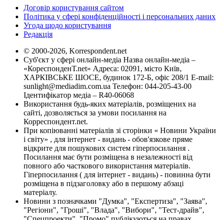
Договір користування сайтом
Політика у сфері конфіденційності і персональних даних
Угода щодо користування
Редакція
© 2000-2026, Korrespondent.net
Суб'єкт у сфері онлайн-медіа Назва онлайн-медіа –
«КореспонденТ.net» Адреса: 02091, місто Київ,
ХАРКІВСЬКЕ ШОСЕ, будинок 172-Б, офіс 208/1 E-mail:
sunlight@mediadim.com.ua
Телефон: 044-205-43-00
Ідентифікатор медіа – R40-06068
Використання будь-яких матеріалів, розміщених на
сайті, дозволяється за умови посилання на
Корреспондент.net.
При копіюванні матеріалів зі сторінки « Новини України
і світу» , для інтернет - видань - обов'язкове пряме
відкрите для пошукових систем гіперпосилання .
Посилання має бути розміщена в незалежності від
повного або часткового використання матеріалів.
Гіперпосилання ( для інтернет - видань) - повинна бути
розміщена в підзаголовку або в першому абзаці
матеріалу.
Новини з позначками "Думка", "Експертиза", "Заява",
"Регіони", "Гроші", "Влада", "Вибори", "Тест-драйв",
"Спецпроекти", "Промо" публікуються на правах