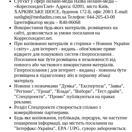
Суб'єкт у сфері онлайн-медіа Назва онлайн-медіа –
«КореспонденТ.net» Адреса: 02091, місто Київ,
ХАРКІВСЬКЕ ШОСЕ, будинок 172-Б, офіс 208/1 E-mail:
sunlight@mediadim.com.ua
Телефон: 044-205-43-00
Ідентифікатор медіа – R40-06068
Використання будь-яких матеріалів, розміщених на
сайті, дозволяється за умови посилання на
Корреспондент.net.
При копіюванні матеріалів зі сторінки « Новини України
і світу» , для інтернет - видань - обов'язкове пряме
відкрите для пошукових систем гіперпосилання .
Посилання має бути розміщена в незалежності від
повного або часткового використання матеріалів.
Гіперпосилання ( для інтернет - видань) - повинна бути
розміщена в підзаголовку або в першому абзаці
матеріалу.
Новини з позначками "Думка", "Експертиза", "Заява",
"Регіони", "Гроші", "Влада", "Вибори", "Тест-драйв",
"Спецпроекти", "Промо" публікуються на правах
реклами.
Розділ Спецпроекти створюється спільно з
комерційними партнерами.
Будь яке копіювання, публікація, передрук, чи наступне
поширення інформації, що містить посилання на
"Інтерфакс-Україна", EPA / UPG, суворо забороняється.