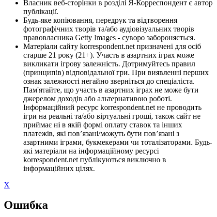
Власник веб-сторінки в розділі Я-Корреспондент є автор
публікації.
Будь-яке копіювання, передрук та відтворення
фотографічних творів та/або аудіовізуальних творів
правовласника Getty Images - суворо забороняється.
Матеріали сайту korrespondent.net призначені для осіб
старше 21 року (21+). Участь в азартних іграх може
викликати ігрову залежність. Дотримуйтесь правил
(принципів) відповідальної гри. При виявленні перших
ознак залежності негайно зверніться до спеціаліста.
Пам'ятайте, що участь в азартних іграх не може бути
джерелом доходів або альтернативою роботі.
Інформаційний ресурс korrespondent.net не проводить
ігри на реальні та/або віртуальні гроші, також сайт не
приймає ні в якій формі оплату ставок та інших
платежів, які пов’язані/можуть бути пов’язані з
азартними іграми, букмекерами чи тоталізаторами. Будь-
які матеріали на інформаційному ресурсі
korrespondent.net публікуються виключно в
інформаційних цілях.
X
Ошибка