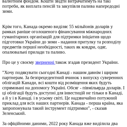
валютним фондом. Кошти звідти витрачатимуть на такі
потреби, як виплата пенсій та закупівля палива напередодні
зими.
Крім того, Канада окремо виділяє 55 мільйонів доларів у
рамках раніше оголошеного фінансування міжнародних
гуманітарних організацій для підтримки ініціатив щодо
підготовки України до зими - надання притулку та розподілу
предметів першої необхідності, таких як ковдри, одяг,
опалювальні прилади та паливо.
Про це у своєму
зверненні
також згадав президент України.
"Хочу подякувати сьогодні Канаді - нашим давнім і щирим
партнерам. За безпрецедентний вчинок з випуску суверенних
облігацій Канади, всі кошти від розміщення яких будуть
спрямовані на допомогу Україні. Обсяг - півмільярда доларів. І
ці облігації будуть доступні для інвестицій не тільки в Канаді,
а й у і в Канаді. і в усьому світі. Це надзвичайно потужний
приклад для всіх наших партнерів. Канада - перша країна, яка
запропонувала такий інструмент підтримки", - сказав
Зеленський.
За офіційними даними, 2022 року Канада вже виділила два