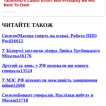
ЧИТАЙТЕ ТАКОЖ
Сюжет
Масова смерть на пляжі. Робота ППО
Росії
16612
У Білорусі засудили лідера Ляпіса Трубецького
Міхалка
16176
Другий за день: у РФ поховали ще одного
генерала
13524
У МЗС РФ відкинули можливість завершення
війни
12666
Сюжет
Бенкет генералів. Наслідки вибуху в
Москві
11718