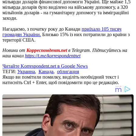
мільярди доларів фінансової допомоги Україні. Ще майже 1,5
мільярда доларів було виділено на військову допомогу, а 320
мільйонів доларів - на гуманітарну допомогу та імміграційні
заходи.
Нагадаємо, з початку року до Канади
приїхало 105 тисяч
громадян України.
Близько 15% із них потрапили до країни з
території США.
Новини от
Корреспондент.net
в Telegram. Підписуйтесь на
наш канал
https://t.me/korrespondentnet
Читайте Korrespondent.net в Google News
ТЕГИ:
Украина
,
Канада
,
облигация
Якщо ви помітили помилку, виділіть необхідний текст і
натисніть Ctrl + Enter, щоб повідомити про це редакцію.