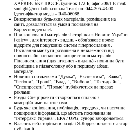
ХАРКІВСЬКЕ ШОСЕ, будинок 172-Б, офіс 208/1 E-mail:
sunlight@mediadim.com.ua
Телефон: 044-205-43-00
Ідентифікатор медіа – R40-06068
Використання будь-яких матеріалів, розміщених на
сайті, дозволяється за умови посилання на
Корреспондент.net.
При копіюванні матеріалів зі сторінки « Новини України
і світу» , для інтернет - видань - обов'язкове пряме
відкрите для пошукових систем гіперпосилання .
Посилання має бути розміщена в незалежності від
повного або часткового використання матеріалів.
Гіперпосилання ( для інтернет - видань) - повинна бути
розміщена в підзаголовку або в першому абзаці
матеріалу.
Новини з позначками "Думка", "Експертиза", "Заява",
"Регіони", "Гроші", "Влада", "Вибори", "Тест-драйв",
"Спецпроекти", "Промо" публікуються на правах
реклами.
Розділ Спецпроекти створюється спільно з
комерційними партнерами.
Будь яке копіювання, публікація, передрук, чи наступне
поширення інформації, що містить посилання на
"Інтерфакс-Україна", EPA / UPG, суворо забороняється.
Власник веб-сторінки в розділі Я-Корреспондент є автор
публікації.