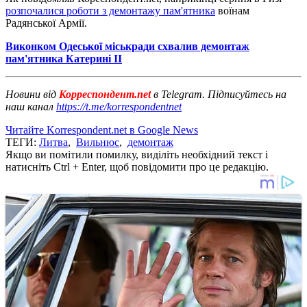
розпочалися роботи з демонтажу пам'ятника
воїнам
Радянської Армії.
Виконком Одеської міськради схвалив демонтаж
пам'ятника Катерині ІІ
Новини від
Корреспондент.net
в Telegram. Підписуйтесь на
наш канал
https://t.me/korrespondentnet
Читайте Korrespondent.net в Google News
ТЕГИ:
Литва
,
Вильнюс
,
демонтаж
Якщо ви помітили помилку, виділіть необхідний текст і
натисніть Ctrl + Enter, щоб повідомити про це редакцію.