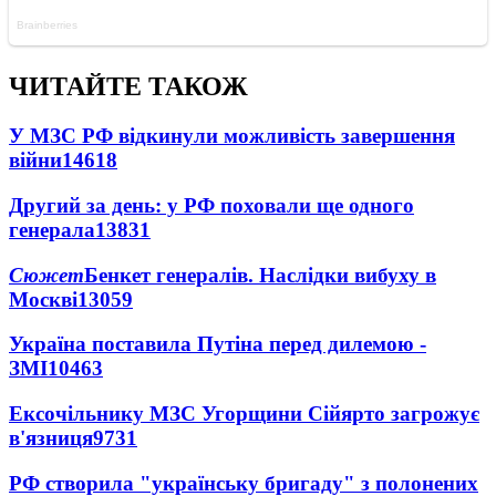
ЧИТАЙТЕ ТАКОЖ
У МЗС РФ відкинули можливість завершення
війни
14618
Другий за день: у РФ поховали ще одного
генерала
13831
Сюжет
Бенкет генералів. Наслідки вибуху в
Москві
13059
Україна поставила Путіна перед дилемою -
ЗМІ
10463
Ексочільнику МЗС Угорщини Сійярто загрожує
в'язниця
9731
РФ створила "українську бригаду" з полонених