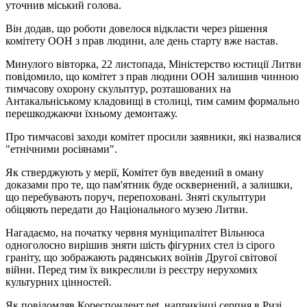
уточнив міський голова.
Він додав, що роботи довелося відкласти через рішення
комітету ООН з прав людини, але день старту вже настав.
Минулого вівторка, 22 листопада, Міністерство юстиції Литви
повідомило, що комітет з прав людини ООН залишив чинною
тимчасову охорону скульптур, розташованих на
Антакальніському кладовищі в столиці, тим самим формально
перешкоджаючи їхньому демонтажу.
Про тимчасові заходи комітет просили заявники, які назвалися
"етнічними росіянами".
Як стверджують у мерії, Комітет був введений в оману
доказами про те, що пам'ятник буде осквернений, а залишки,
що перебувають поруч, перепоховані. Зняті скульптури
обіцяють передати до Національного музею Литви.
Нагадаємо, на початку червня муніципалітет Вільнюса
одноголосно вирішив зняти шість фігурних стел із сірого
граніту, що зображають радянських воїнів Другої світової
війни. Перед тим їх викреслили із реєстру нерухомих
культурних цінностей.
Як повідомляв Кореспондент.net, наприкінці серпня в Ризі