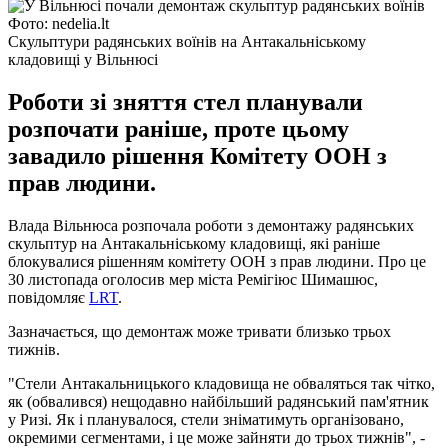
Фото: nedelia.lt
Скульптури радянських воїнів на Антакальніському
кладовищі у Вільнюсі
Роботи зі зняття стел планували
розпочати раніше, проте цьому
завадило рішення Комітету ООН з
прав людини.
Влада Вільнюса розпочала роботи з демонтажу радянських
скульптур на Антакальніському кладовищі, які раніше
блокувалися рішенням комітету ООН з прав людини. Про це
30 листопада оголосив мер міста Ремігіюс Шимашюс,
повідомляє
LRT
.
Зазначається, що демонтаж може тривати близько трьох
тижнів.
"Стели Антакальницького кладовища не обваляться так чітко,
як (обвалився) нещодавно найбільший радянський пам'ятник
у Ризі. Як і планувалося, стели зніматимуть організовано,
окремими сегментами, і це може зайняти до трьох тижнів", -