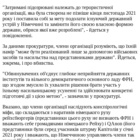
"Затримані підозрювані належать до терористичної
організації, яка була створена не пізніше кінця листопада 2021
року і поставила собі за мету подолати існуючий державний
устрій у Німеччині та замінити його своєю власною формою
держави, обриси якої вже розроблені", - йдеться у
повідомленні.
За даними прокуратури, члени організації розуміють, що їхній
намір "може бути реалізований лише за допомогою військових
засобів та насильства над представниками держави". Йдеться,
зокрема, і про вбивства.
"Обвинувачених об'єднує глибоке неприйняття державних
інститутів та вільного демократичного основного ладу ФРН,
що згодом змусило їх ухвалити рішення брати участь у
їхньому насильницькому усуненні та здійснювати конкретні
підготовчі дії з цією метою", - зазначили у прокуратурі.
Вказано, що члени організації наслідують конспірологічні
міфи, що складаються з наративів німецького руху
рейхсбюргерів (представники цього руху не визнають ФРН і
вважають себе громадянами німецького Рейху) і QAnon (його
представники були серед учасників штурму Капітолія у січні
2021 року і вважають, що Німеччиною управляють члени так