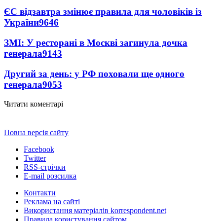
ЄС відзавтра змінює правила для чоловіків із
України
9646
ЗМІ: У ресторані в Москві загинула дочка
генерала
9143
Другий за день: у РФ поховали ще одного
генерала
9053
Читати коментарі
Повна версія сайту
Facebook
Twitter
RSS-стрічки
E-mail розсилка
Контакти
Реклама на сайті
Використання матеріалів korrespondent.net
Правила користування сайтом