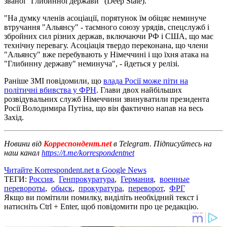
званої "Глибинної держави" (Deep State).
"На думку членів асоціації, порятунок їм обіцяє неминуче
втручання "Альянсу" - таємного союзу урядів, спецслужб і
збройних сил різних держав, включаючи РФ і США, що має
технічну перевагу. Асоціація твердо переконана, що члени
"Альянсу" вже перебувають у Німеччині і що їхня атака на
"Глибинну державу" неминуча", - йдеться у релізі.
Раніше ЗМІ повідомили, що
влада Росії може піти на
політичні вбивства у ФРН
. Глави двох найбільших
розвідувальних служб Німеччини звинуватили президента
Росії Володимира Путіна, що він фактично напав на весь
Захід.
Новини від
Корреспондент.net
в Telegram. Підписуйтесь на
наш канал
https://t.me/korrespondentnet
Читайте Korrespondent.net в Google News
ТЕГИ:
Россия
,
Генпрокуратура
,
Германия
,
военные
перевороты
,
обыск
,
прокуратура
,
переворот
,
ФРГ
Якщо ви помітили помилку, виділіть необхідний текст і
натисніть Ctrl + Enter, щоб повідомити про це редакцію.