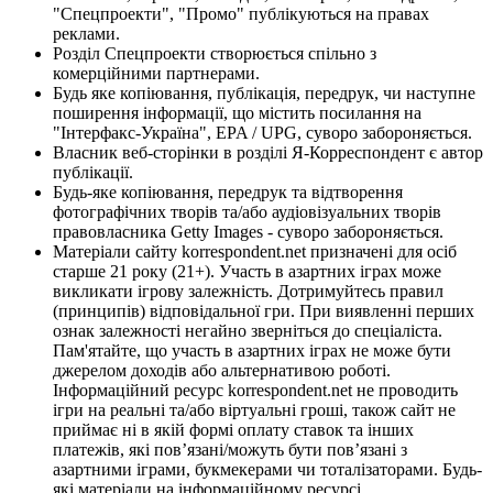
"Спецпроекти", "Промо" публікуються на правах
реклами.
Розділ Спецпроекти створюється спільно з
комерційними партнерами.
Будь яке копіювання, публікація, передрук, чи наступне
поширення інформації, що містить посилання на
"Інтерфакс-Україна", EPA / UPG, суворо забороняється.
Власник веб-сторінки в розділі Я-Корреспондент є автор
публікації.
Будь-яке копіювання, передрук та відтворення
фотографічних творів та/або аудіовізуальних творів
правовласника Getty Images - суворо забороняється.
Матеріали сайту korrespondent.net призначені для осіб
старше 21 року (21+). Участь в азартних іграх може
викликати ігрову залежність. Дотримуйтесь правил
(принципів) відповідальної гри. При виявленні перших
ознак залежності негайно зверніться до спеціаліста.
Пам'ятайте, що участь в азартних іграх не може бути
джерелом доходів або альтернативою роботі.
Інформаційний ресурс korrespondent.net не проводить
ігри на реальні та/або віртуальні гроші, також сайт не
приймає ні в якій формі оплату ставок та інших
платежів, які пов’язані/можуть бути пов’язані з
азартними іграми, букмекерами чи тоталізаторами. Будь-
які матеріали на інформаційному ресурсі