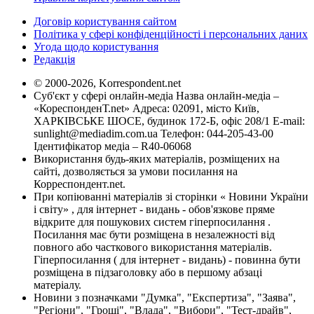
Договір користування сайтом
Політика у сфері конфіденційності і персональних даних
Угода щодо користування
Редакція
© 2000-2026, Korrespondent.net
Суб'єкт у сфері онлайн-медіа Назва онлайн-медіа –
«КореспонденТ.net» Адреса: 02091, місто Київ,
ХАРКІВСЬКЕ ШОСЕ, будинок 172-Б, офіс 208/1 E-mail:
sunlight@mediadim.com.ua
Телефон: 044-205-43-00
Ідентифікатор медіа – R40-06068
Використання будь-яких матеріалів, розміщених на
сайті, дозволяється за умови посилання на
Корреспондент.net.
При копіюванні матеріалів зі сторінки « Новини України
і світу» , для інтернет - видань - обов'язкове пряме
відкрите для пошукових систем гіперпосилання .
Посилання має бути розміщена в незалежності від
повного або часткового використання матеріалів.
Гіперпосилання ( для інтернет - видань) - повинна бути
розміщена в підзаголовку або в першому абзаці
матеріалу.
Новини з позначками "Думка", "Експертиза", "Заява",
"Регіони", "Гроші", "Влада", "Вибори", "Тест-драйв",