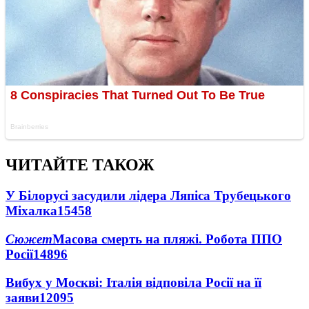
ЧИТАЙТЕ ТАКОЖ
У Білорусі засудили лідера Ляпіса Трубецького
Міхалка
15458
Сюжет
Масова смерть на пляжі. Робота ППО
Росії
14896
Вибух у Москві: Італія відповіла Росії на її
заяви
12095