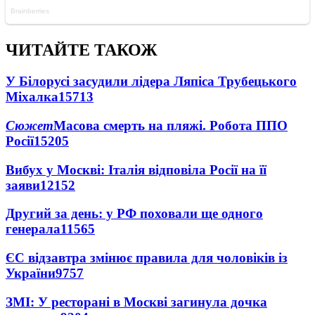
ЧИТАЙТЕ ТАКОЖ
У Білорусі засудили лідера Ляпіса Трубецького
Міхалка
15713
Сюжет
Масова смерть на пляжі. Робота ППО
Росії
15205
Вибух у Москві: Італія відповіла Росії на її
заяви
12152
Другий за день: у РФ поховали ще одного
генерала
11565
ЄС відзавтра змінює правила для чоловіків із
України
9757
ЗМІ: У ресторані в Москві загинула дочка