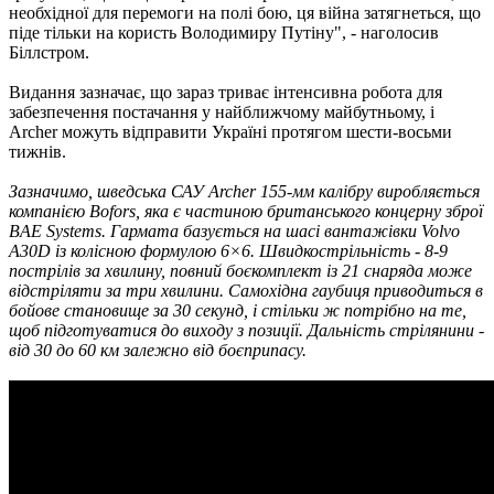
необхідної для перемоги на полі бою, ця війна затягнеться, що
піде тільки на користь Володимиру Путіну", - наголосив
Біллстром.
Видання зазначає, що зараз триває інтенсивна робота для
забезпечення постачання у найближчому майбутньому, і
Archer можуть відправити Україні протягом шести-восьми
тижнів.
Зазначимо, шведська САУ Archer 155-мм калібру виробляється
компанією Bofors, яка є частиною британського концерну зброї
BAE Systems. Гармата базується на шасі вантажівки Volvo
A30D із колісною формулою 6×6. Швидкострільність - 8-9
пострілів за хвилину, повний боєкомплект із 21 снаряда може
відстріляти за три хвилини. Самохідна гаубиця приводиться в
бойове становище за 30 секунд, і стільки ж потрібно на те,
щоб підготуватися до виходу з позиції. Дальність стрілянини -
від 30 до 60 км залежно від боєприпасу.