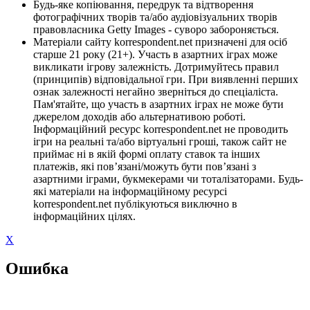
Будь-яке копіювання, передрук та відтворення
фотографічних творів та/або аудіовізуальних творів
правовласника Getty Images - суворо забороняється.
Матеріали сайту korrespondent.net призначені для осіб
старше 21 року (21+). Участь в азартних іграх може
викликати ігрову залежність. Дотримуйтесь правил
(принципів) відповідальної гри. При виявленні перших
ознак залежності негайно зверніться до спеціаліста.
Пам'ятайте, що участь в азартних іграх не може бути
джерелом доходів або альтернативою роботі.
Інформаційний ресурс korrespondent.net не проводить
ігри на реальні та/або віртуальні гроші, також сайт не
приймає ні в якій формі оплату ставок та інших
платежів, які пов’язані/можуть бути пов’язані з
азартними іграми, букмекерами чи тоталізаторами. Будь-
які матеріали на інформаційному ресурсі
korrespondent.net публікуються виключно в
інформаційних цілях.
X
Ошибка