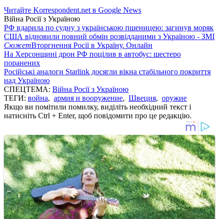
Читайте Korrespondent.net в Google News
Війна Росії з Україною
РФ вдарила по судну з українською пшеницею: загинув моряк
США відновили повний обмін розвідданими з Україною - ЗМІ
Сюжет
Вторгнення Росії в Україну. Онлайн
На Херсонщині дрон РФ поцілив в автобус: шестеро
поранених
Російські аналоги Starlink досягли вікна стабільного покриття
над Україною
СПЕЦТЕМА:
Війна Росії з Україною
ТЕГИ:
война
,
армия и вооружение
,
Швеция
,
оружие
Якщо ви помітили помилку, виділіть необхідний текст і
натисніть Ctrl + Enter, щоб повідомити про це редакцію.