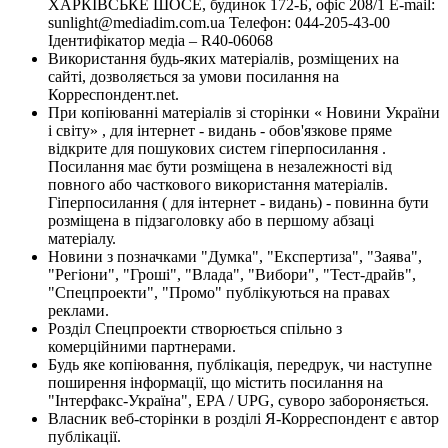
ХАРКІВСЬКЕ ШОСЕ, будинок 172-Б, офіс 208/1 E-mail:
sunlight@mediadim.com.ua
Телефон: 044-205-43-00
Ідентифікатор медіа – R40-06068
Використання будь-яких матеріалів, розміщених на
сайті, дозволяється за умови посилання на
Корреспондент.net.
При копіюванні матеріалів зі сторінки « Новини України
і світу» , для інтернет - видань - обов'язкове пряме
відкрите для пошукових систем гіперпосилання .
Посилання має бути розміщена в незалежності від
повного або часткового використання матеріалів.
Гіперпосилання ( для інтернет - видань) - повинна бути
розміщена в підзаголовку або в першому абзаці
матеріалу.
Новини з позначками "Думка", "Експертиза", "Заява",
"Регіони", "Гроші", "Влада", "Вибори", "Тест-драйв",
"Спецпроекти", "Промо" публікуються на правах
реклами.
Розділ Спецпроекти створюється спільно з
комерційними партнерами.
Будь яке копіювання, публікація, передрук, чи наступне
поширення інформації, що містить посилання на
"Інтерфакс-Україна", EPA / UPG, суворо забороняється.
Власник веб-сторінки в розділі Я-Корреспондент є автор
публікації.