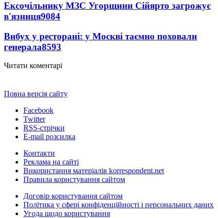
Ексочільнику МЗС Угорщини Сійярто загрожує
в'язниця
9084
Вибух у ресторані: у Москві таємно поховали
генерала
8593
Читати коментарі
Повна версія сайту
Facebook
Twitter
RSS-стрічки
E-mail розсилка
Контакти
Реклама на сайті
Використання матеріалів korrespondent.net
Правила користування сайтом
Договір користування сайтом
Політика у сфері конфіденційності і персональних даних
Угода щодо користування