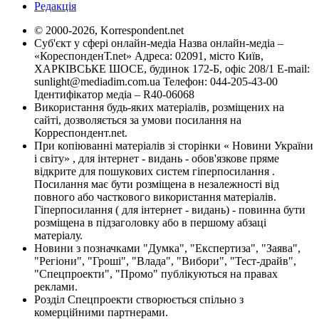
Редакція
© 2000-2026, Korrespondent.net
Суб'єкт у сфері онлайн-медіа Назва онлайн-медіа –
«КореспонденТ.net» Адреса: 02091, місто Київ,
ХАРКІВСЬКЕ ШОСЕ, будинок 172-Б, офіс 208/1 E-mail:
sunlight@mediadim.com.ua
Телефон: 044-205-43-00
Ідентифікатор медіа – R40-06068
Використання будь-яких матеріалів, розміщених на
сайті, дозволяється за умови посилання на
Корреспондент.net.
При копіюванні матеріалів зі сторінки « Новини України
і світу» , для інтернет - видань - обов'язкове пряме
відкрите для пошукових систем гіперпосилання .
Посилання має бути розміщена в незалежності від
повного або часткового використання матеріалів.
Гіперпосилання ( для інтернет - видань) - повинна бути
розміщена в підзаголовку або в першому абзаці
матеріалу.
Новини з позначками "Думка", "Експертиза", "Заява",
"Регіони", "Гроші", "Влада", "Вибори", "Тест-драйв",
"Спецпроекти", "Промо" публікуються на правах
реклами.
Розділ Спецпроекти створюється спільно з
комерційними партнерами.