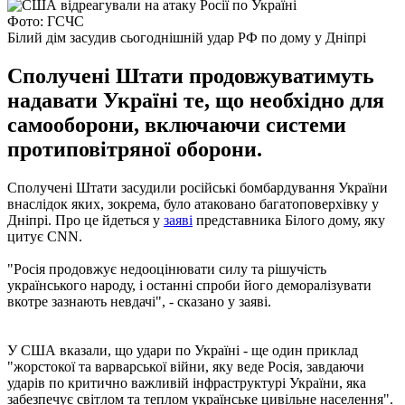
Фото: ГСЧС
Білий дім засудив сьогоднішній удар РФ по дому у Дніпрі
Сполучені Штати продовжуватимуть
надавати Україні те, що необхідно для
самооборони, включаючи системи
протиповітряної оборони.
Сполучені Штати засудили російські бомбардування України
внаслідок яких, зокрема, було атаковано багатоповерхівку у
Дніпрі. Про це йдеться у
заяві
представника Білого дому, яку
цитує CNN.
"Росія продовжує недооцінювати силу та рішучість
українського народу, і останні спроби його деморалізувати
вкотре зазнають невдачі", - сказано у заяві.
У США вказали, що удари по Україні - ще один приклад
"жорстокої та варварської війни, яку веде Росія, завдаючи
ударів по критично важливій інфраструктурі України, яка
забезпечує світлом та теплом українське цивільне населення".