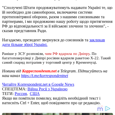
"Сполучені Штати продовжуватимуть надавати Україні те, що
їй необхідно для самооборони, включаючи системи
протиповітряної оборони, разом з нашими союзниками та
партнерами, і ми продовжимо нашу роботу щодо притягнення
РФ до відповідальності за її військові злочини та злочини", -
сказав представник Ради.
Нагадаємо, президент звернувся до союзників та
закликав
дати більше зброї Україні.
Раніше у ЗСУ розповіли,
чим РФ вдарила по Дніпру
. По
багатоповерхівці у Дніпрі росіяни вдарили ракетою Х-22. Такий
самий снаряд потрапив у торговий центр у Кременчуці.
Новини від
Корреспондент.net
в Telegram. Підписуйтесь на
наш канал
https://t.me/korrespondentnet
Читайте Korrespondent.net в Google News
СПЕЦТЕМА:
Війна Росії з Україною
ТЕГИ:
Россия
,
США
Якщо ви помітили помилку, виділіть необхідний текст і
натисніть Ctrl + Enter, щоб повідомити про це редакцію.