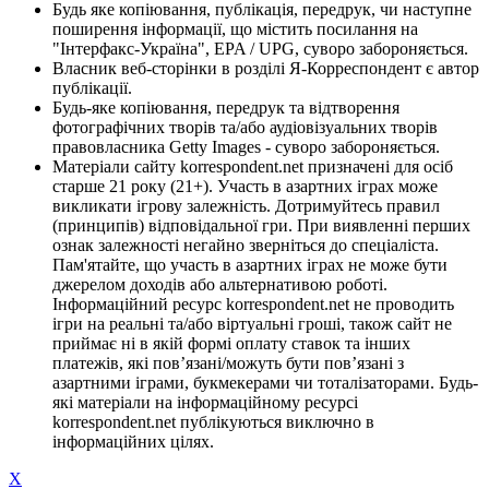
Будь яке копіювання, публікація, передрук, чи наступне
поширення інформації, що містить посилання на
"Інтерфакс-Україна", EPA / UPG, суворо забороняється.
Власник веб-сторінки в розділі Я-Корреспондент є автор
публікації.
Будь-яке копіювання, передрук та відтворення
фотографічних творів та/або аудіовізуальних творів
правовласника Getty Images - суворо забороняється.
Матеріали сайту korrespondent.net призначені для осіб
старше 21 року (21+). Участь в азартних іграх може
викликати ігрову залежність. Дотримуйтесь правил
(принципів) відповідальної гри. При виявленні перших
ознак залежності негайно зверніться до спеціаліста.
Пам'ятайте, що участь в азартних іграх не може бути
джерелом доходів або альтернативою роботі.
Інформаційний ресурс korrespondent.net не проводить
ігри на реальні та/або віртуальні гроші, також сайт не
приймає ні в якій формі оплату ставок та інших
платежів, які пов’язані/можуть бути пов’язані з
азартними іграми, букмекерами чи тоталізаторами. Будь-
які матеріали на інформаційному ресурсі
korrespondent.net публікуються виключно в
інформаційних цілях.
X