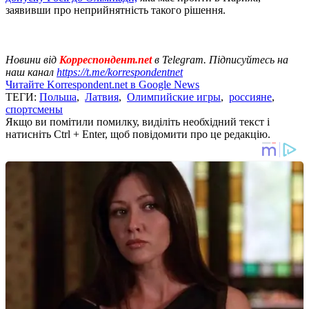
заявивши про неприйнятність такого рішення.
Новини від
Корреспондент.net
в Telegram. Підписуйтесь на
наш канал
https://t.me/korrespondentnet
Читайте Korrespondent.net в Google News
ТЕГИ:
Польша
,
Латвия
,
Олимпийские игры
,
россияне
,
спортсмены
Якщо ви помітили помилку, виділіть необхідний текст і
натисніть Ctrl + Enter, щоб повідомити про це редакцію.