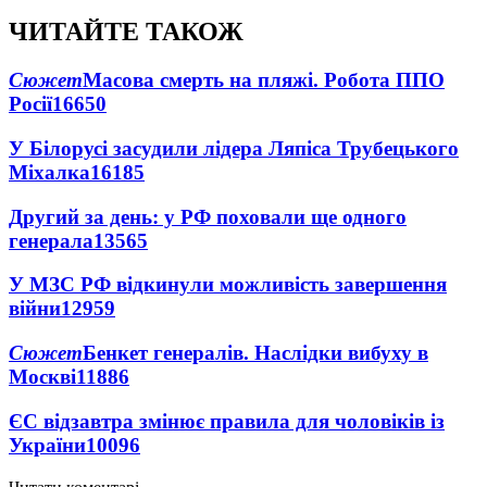
ЧИТАЙТЕ ТАКОЖ
Сюжет
Масова смерть на пляжі. Робота ППО
Росії
16650
У Білорусі засудили лідера Ляпіса Трубецького
Міхалка
16185
Другий за день: у РФ поховали ще одного
генерала
13565
У МЗС РФ відкинули можливість завершення
війни
12959
Сюжет
Бенкет генералів. Наслідки вибуху в
Москві
11886
ЄС відзавтра змінює правила для чоловіків із
України
10096