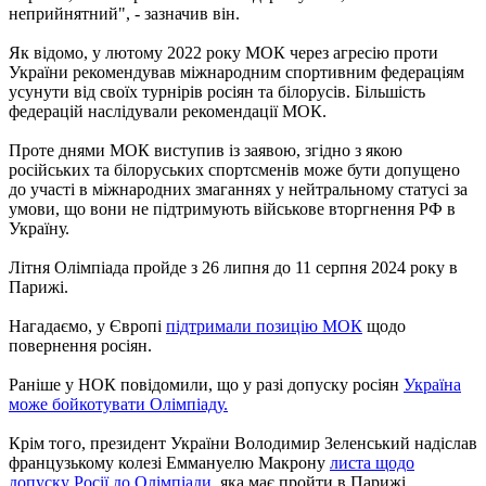
неприйнятний", - зазначив він.
Як відомо, у лютому 2022 року МОК через агресію проти
України рекомендував міжнародним спортивним федераціям
усунути від своїх турнірів росіян та білорусів. Більшість
федерацій наслідували рекомендації МОК.
Проте днями МОК виступив із заявою, згідно з якою
російських та білоруських спортсменів може бути допущено
до участі в міжнародних змаганнях у нейтральному статусі за
умови, що вони не підтримують військове вторгнення РФ в
Україну.
Літня Олімпіада пройде з 26 липня до 11 серпня 2024 року в
Парижі.
Нагадаємо, у Європі
підтримали позицію МОК
щодо
повернення росіян.
Раніше у НОК повідомили, що у разі допуску росіян
Україна
може бойкотувати Олімпіаду.
Крім того, президент України Володимир Зеленський надіслав
французькому колезі Еммануелю Макрону
листа щодо
допуску Росії до Олімпіади,
яка має пройти в Парижі,