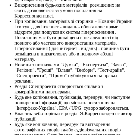
Використання будь-яких матеріалів, розміщених на
сайті, дозволяється за умови посилання на
Корреспондент.net.
При копіюванні матеріалів зі сторінки « Новини України
і світу» , для інтернет - видань - обов'язкове пряме
відкрите для пошукових систем гіперпосилання .
Посилання має бути розміщена в незалежності від
повного або часткового використання матеріалів.
Гіперпосилання ( для інтернет - видань) - повинна бути
розміщена в підзаголовку або в першому абзаці
матеріалу.
Новини з позначками "Думка", "Експертиза", "Заява",
"Регіони", "Гроші", "Влада", "Вибори", "Тест-драйв",
"Спецпроекти", "Промо" публікуються на правах
реклами.
Розділ Спецпроекти створюється спільно з
комерційними партнерами.
Будь яке копіювання, публікація, передрук, чи наступне
поширення інформації, що містить посилання на
"Інтерфакс-Україна", EPA / UPG, суворо забороняється.
Власник веб-сторінки в розділі Я-Корреспондент є автор
публікації.
Будь-яке копіювання, передрук та відтворення
фотографічних творів та/або аудіовізуальних творів