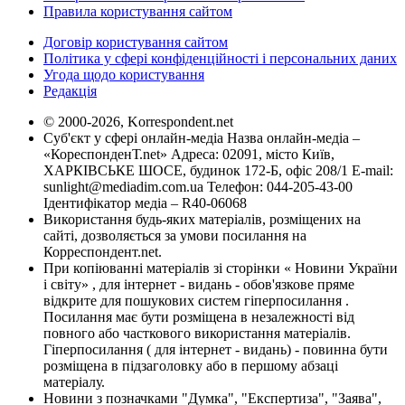
Правила користування сайтом
Договір користування сайтом
Політика у сфері конфіденційності і персональних даних
Угода щодо користування
Редакція
© 2000-2026, Korrespondent.net
Суб'єкт у сфері онлайн-медіа Назва онлайн-медіа –
«КореспонденТ.net» Адреса: 02091, місто Київ,
ХАРКІВСЬКЕ ШОСЕ, будинок 172-Б, офіс 208/1 E-mail:
sunlight@mediadim.com.ua
Телефон: 044-205-43-00
Ідентифікатор медіа – R40-06068
Використання будь-яких матеріалів, розміщених на
сайті, дозволяється за умови посилання на
Корреспондент.net.
При копіюванні матеріалів зі сторінки « Новини України
і світу» , для інтернет - видань - обов'язкове пряме
відкрите для пошукових систем гіперпосилання .
Посилання має бути розміщена в незалежності від
повного або часткового використання матеріалів.
Гіперпосилання ( для інтернет - видань) - повинна бути
розміщена в підзаголовку або в першому абзаці
матеріалу.
Новини з позначками "Думка", "Експертиза", "Заява",