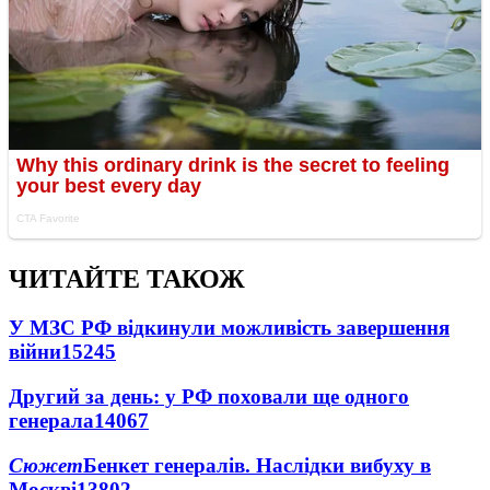
ЧИТАЙТЕ ТАКОЖ
У МЗС РФ відкинули можливість завершення
війни
15245
Другий за день: у РФ поховали ще одного
генерала
14067
Сюжет
Бенкет генералів. Наслідки вибуху в
Москві
13802