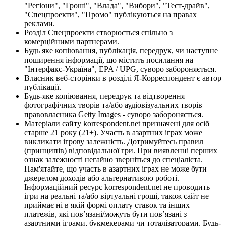
"Регіони", "Гроші", "Влада", "Вибори", "Тест-драйв",
"Спецпроекти", "Промо" публікуються на правах
реклами.
Розділ Спецпроекти створюється спільно з
комерційними партнерами.
Будь яке копіювання, публікація, передрук, чи наступне
поширення інформації, що містить посилання на
"Інтерфакс-Україна", EPA / UPG, суворо забороняється.
Власник веб-сторінки в розділі Я-Корреспондент є автор
публікації.
Будь-яке копіювання, передрук та відтворення
фотографічних творів та/або аудіовізуальних творів
правовласника Getty Images - суворо забороняється.
Матеріали сайту korrespondent.net призначені для осіб
старше 21 року (21+). Участь в азартних іграх може
викликати ігрову залежність. Дотримуйтесь правил
(принципів) відповідальної гри. При виявленні перших
ознак залежності негайно зверніться до спеціаліста.
Пам'ятайте, що участь в азартних іграх не може бути
джерелом доходів або альтернативою роботі.
Інформаційний ресурс korrespondent.net не проводить
ігри на реальні та/або віртуальні гроші, також сайт не
приймає ні в якій формі оплату ставок та інших
платежів, які пов’язані/можуть бути пов’язані з
азартними іграми, букмекерами чи тоталізаторами. Будь-