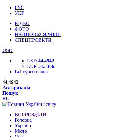
РУС
УКР
ВІДЕО
ФОТО
НАЙПОПУЛЯРНІШІ
СПЕЦПРОЕКТИ
USD
USD
44.4942
EUR
51.3366
Всі курси валют
44.4942
Авторизація
Пошук
RU
ВСІ РОЗДІЛИ
Головна
Україна
Місто
Світ