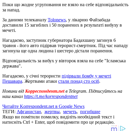
Поки що жодне угруповання не взяло на себе відповідальність
за напад.
За даними телеканалу
Tolonews
, у лікарню Файзабада
доставили 15 загиблих і 50 поранених в результаті вибуху в
мечеті.
Нагадаємо, заступник губернатора Бадахшану загинув 6
травня - його авто підірвав терорист-смертник. Під час нападу
загинула ще одна людина і шестеро дістали поранення.
Відповідальність за вибух у вівторок взяла на себе "Ісламська
держава".
Нагадаємо, у січні терористи
підірвали бомбу у мечеті
Пешавара
. Жертвами атаки
стали понад сто осіб
.
Новини від
Корреспондент.net
в Telegram. Підписуйтесь на
наш канал
https://t.me/korrespondentnet
Читайте Korrespondent.net в Google News
ТЕГИ:
Афганистан
,
жертвы
,
мечеть
,
погибшие
Якщо ви помітили помилку, виділіть необхідний текст і
натисніть Ctrl + Enter, щоб повідомити про це редакцію.