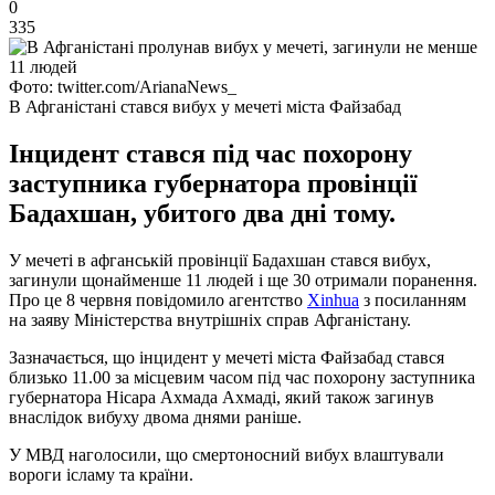
0
335
Фото: twitter.com/ArianaNews_
В Афганістані стався вибух у мечеті міста Файзабад
Інцидент стався під час похорону
заступника губернатора провінції
Бадахшан, убитого два дні тому.
У мечеті в афганській провінції Бадахшан стався вибух,
загинули щонайменше 11 людей і ще 30 отримали поранення.
Про це 8 червня повідомило агентство
Xinhua
з посиланням
на заяву Міністерства внутрішніх справ Афганістану.
Зазначається, що інцидент у мечеті міста Файзабад стався
близько 11.00 за місцевим часом під час похорону заступника
губернатора Нісара Ахмада Ахмаді, який також загинув
внаслідок вибуху двома днями раніше.
У МВД наголосили, що смертоносний вибух влаштували
вороги ісламу та країни.