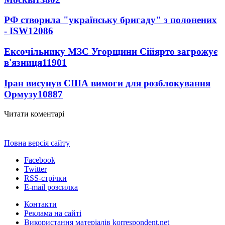
РФ створила "українську бригаду" з полонених
- ISW
12086
Ексочільнику МЗС Угорщини Сійярто загрожує
в'язниця
11901
Іран висунув США вимоги для розблокування
Ормузу
10887
Читати коментарі
Повна версія сайту
Facebook
Twitter
RSS-стрічки
E-mail розсилка
Контакти
Реклама на сайті
Використання матеріалів korrespondent.net