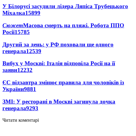
У Білорусі засудили лідера Ляпіса Трубецького
Міхалка
15899
Сюжет
Масова смерть на пляжі. Робота ППО
Росії
15785
Другий за день: у РФ поховали ще одного
генерала
12539
Вибух у Москві: Італія відповіла Росії на її
заяви
12232
ЄС відзавтра змінює правила для чоловіків із
України
9881
ЗМІ: У ресторані в Москві загинула дочка
генерала
9293
Читати коментарі