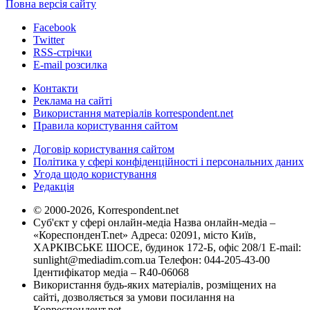
Повна версія сайту
Facebook
Twitter
RSS-стрічки
E-mail розсилка
Контакти
Реклама на сайті
Використання матеріалів korrespondent.net
Правила користування сайтом
Договір користування сайтом
Політика у сфері конфіденційності і персональних даних
Угода щодо користування
Редакція
© 2000-2026, Korrespondent.net
Суб'єкт у сфері онлайн-медіа Назва онлайн-медіа –
«КореспонденТ.net» Адреса: 02091, місто Київ,
ХАРКІВСЬКЕ ШОСЕ, будинок 172-Б, офіс 208/1 E-mail:
sunlight@mediadim.com.ua
Телефон: 044-205-43-00
Ідентифікатор медіа – R40-06068
Використання будь-яких матеріалів, розміщених на
сайті, дозволяється за умови посилання на
Корреспондент.net.