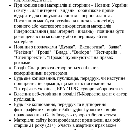
При копіюванні матеріалів зі сторінки « Новини України
і світу» , для інтернет - видань - обов'язкове пряме
відкрите для пошукових систем гіперпосилання .
Посилання має бути розміщена в незалежності від
повного або часткового використання матеріалів.
Гіперпосилання ( для інтернет - видань) - повинна бути
розміщена в підзаголовку або в першому абзаці
матеріалу.
Новини з позначками "Думка", "Експертиза", "Заява",
"Регіони", "Гроші", "Влада", "Вибори", "Тест-драйв",
"Спецпроекти", "Промо" публікуються на правах
реклами.
Розділ Спецпроекти створюється спільно з
комерційними партнерами.
Будь яке копіювання, публікація, передрук, чи наступне
поширення інформації, що містить посилання на
"Інтерфакс-Україна", EPA / UPG, суворо забороняється.
Власник веб-сторінки в розділі Я-Корреспондент є автор
публікації.
Будь-яке копіювання, передрук та відтворення
фотографічних творів та/або аудіовізуальних творів
правовласника Getty Images - суворо забороняється.
Матеріали сайту korrespondent.net призначені для осіб
старше 21 року (21+). Участь в азартних іграх може