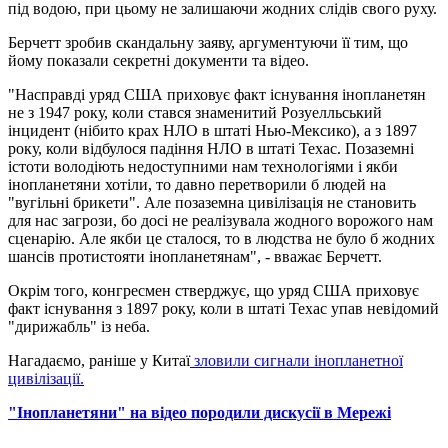
під водою, при цьому не залишаючи жодних слідів свого руху.
Берчетт зробив скандальну заяву, аргументуючи її тим, що
йому показали секретні документи та відео.
"Насправді уряд США приховує факт існування інопланетян
не з 1947 року, коли стався знаменитий Розуелльський
інцидент (нібито крах НЛО в штаті Нью-Мексико), а з 1897
року, коли відбулося падіння НЛО в штаті Техас. Позаземні
істоти володіють недоступними нам технологіями і якби
інопланетяни хотіли, то давно перетворили б людей на
"вугільні брикети". Але позаземна цивілізація не становить
для нас загрози, бо досі не реалізувала жодного ворожого нам
сценарію. Але якби це сталося, то в людства не було б жодних
шансів протистояти інопланетянам", - вважає Берчетт.
Окрім того, конгресмен стверджує, що уряд США приховує
факт існування з 1897 року, коли в штаті Техас упав невідомий
"дирижабль" із неба.
Нагадаємо, раніше у Китаї
зловили сигнали інопланетної
цивілізації.
"Інопланетяни" на відео породили дискусії в Мережі