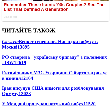
ЧИТАЙТЕ ТАКОЖ
Сюжет
Бенкет генералів. Наслідки вибуху в
Москві
13895
РФ створила "українську бригаду" з полонених
- ISW
12619
Ексочільнику МЗС Угорщини Сійярто загрожує
в'язниця
12164
Іран висунув США вимоги для розблокування
Ормузу
12023
У Молдові пролунав потужний вибух
11520