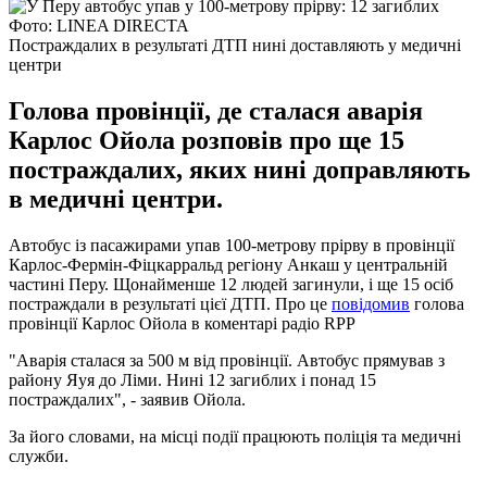
Фото: LINEA DIRECTA
Постраждалих в результаті ДТП нині доставляють у медичні
центри
Голова провінції, де сталася аварія
Карлос Ойола розповів про ще 15
постраждалих, яких нині доправляють
в медичні центри.
Автобус із пасажирами упав 100-метрову прірву в провінції
Карлос-Фермін-Фіцкарральд регіону Анкаш у центральній
частині Перу. Щонайменше 12 людей загинули, і ще 15 осіб
постраждали в результаті цієї ДТП. Про це
повідомив
голова
провінції Карлос Ойола в коментарі радіо RPP
"Аварія сталася за 500 м від провінції. Автобус прямував з
району Яуя до Ліми. Нині 12 загиблих і понад 15
постраждалих", - заявив Ойола.
За його словами, на місці події працюють поліція та медичні
служби.