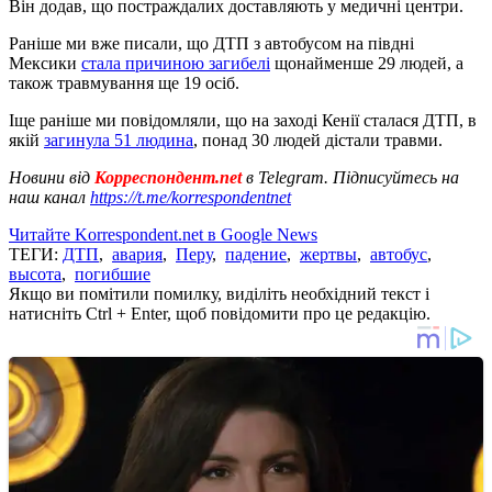
Він додав, що постраждалих доставляють у медичні центри.
Раніше ми вже писали, що ДТП з автобусом на півдні
Мексики
стала причиною загибелі
щонайменше 29 людей, а
також травмування ще 19 осіб.
Іще раніше ми повідомляли, що на заході Кенії сталася ДТП, в
якій
загинула 51 людина
, понад 30 людей дістали травми.
Новини від
Корреспондент.net
в Telegram. Підписуйтесь на
наш канал
https://t.me/korrespondentnet
Читайте Korrespondent.net в Google News
ТЕГИ:
ДТП
,
авария
,
Перу
,
падение
,
жертвы
,
автобус
,
высота
,
погибшие
Якщо ви помітили помилку, виділіть необхідний текст і
натисніть Ctrl + Enter, щоб повідомити про це редакцію.