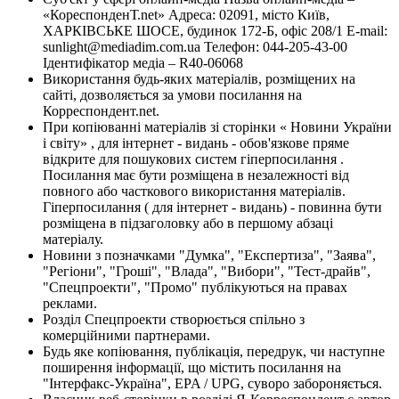
«КореспонденТ.net» Адреса: 02091, місто Київ,
ХАРКІВСЬКЕ ШОСЕ, будинок 172-Б, офіс 208/1 E-mail:
sunlight@mediadim.com.ua
Телефон: 044-205-43-00
Ідентифікатор медіа – R40-06068
Використання будь-яких матеріалів, розміщених на
сайті, дозволяється за умови посилання на
Корреспондент.net.
При копіюванні матеріалів зі сторінки « Новини України
і світу» , для інтернет - видань - обов'язкове пряме
відкрите для пошукових систем гіперпосилання .
Посилання має бути розміщена в незалежності від
повного або часткового використання матеріалів.
Гіперпосилання ( для інтернет - видань) - повинна бути
розміщена в підзаголовку або в першому абзаці
матеріалу.
Новини з позначками "Думка", "Експертиза", "Заява",
"Регіони", "Гроші", "Влада", "Вибори", "Тест-драйв",
"Спецпроекти", "Промо" публікуються на правах
реклами.
Розділ Спецпроекти створюється спільно з
комерційними партнерами.
Будь яке копіювання, публікація, передрук, чи наступне
поширення інформації, що містить посилання на
"Інтерфакс-Україна", EPA / UPG, суворо забороняється.