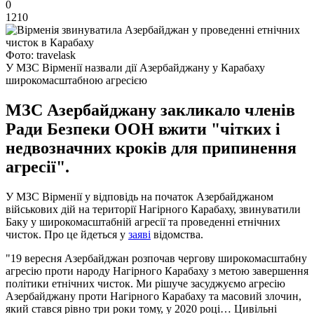
0
1210
Фото: travelask
У МЗС Вірменії назвали дії Азербайджану у Карабаху
широкомасштабною агресією
МЗС Азербайджану закликало членів
Ради Безпеки ООН вжити "чітких і
недвозначних кроків для припинення
агресії".
У МЗС Вірменії у відповідь на початок Азербайджаном
військових дій на території Нагірного Карабаху, звинуватили
Баку у широкомасштабній агресії та проведенні етнічних
чисток. Про це йдеться у
заяві
відомства.
"19 вересня Азербайджан розпочав чергову широкомасштабну
агресію проти народу Нагірного Карабаху з метою завершення
політики етнічних чисток. Ми рішуче засуджуємо агресію
Азербайджану проти Нагірного Карабаху та масовий злочин,
який стався рівно три роки тому, у 2020 році… Цивільні