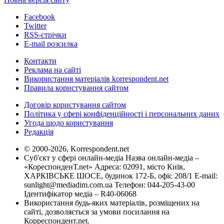
Facebook
Twitter
RSS-стрічки
E-mail розсилка
Контакти
Реклама на сайті
Використання матеріалів korrespondent.net
Правила користування сайтом
Договір користування сайтом
Політика у сфері конфіденційності і персональних даних
Угода щодо користування
Редакція
© 2000-2026, Korrespondent.net
Суб'єкт у сфері онлайн-медіа Назва онлайн-медіа –
«КореспонденТ.net» Адреса: 02091, місто Київ,
ХАРКІВСЬКЕ ШОСЕ, будинок 172-Б, офіс 208/1 E-mail:
sunlight@mediadim.com.ua
Телефон: 044-205-43-00
Ідентифікатор медіа – R40-06068
Використання будь-яких матеріалів, розміщених на
сайті, дозволяється за умови посилання на
Корреспондент.net.