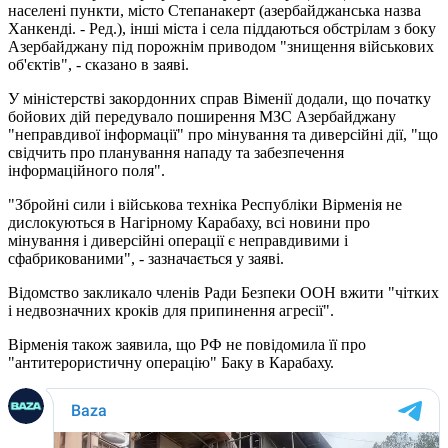
населені пункти, місто Степанакерт (азербайджанська назва
Ханкенді. - Ред.), інші міста і села піддаються обстрілам з боку
Азербайджану під порожнім приводом "знищення військових
об'єктів", - сказано в заяві.
У міністерстві закордонних справ Віменії додали, що початку
бойових дій передувало поширення МЗС Азербайджану
"неправдивої інформації" про мінування та диверсійні дії, "що
свідчить про планування нападу та забезпечення
інформаційного поля".
"Збройні сили і військова техніка Республіки Вірменія не
дислокуються в Нагірному Карабаху, всі новини про
мінування і диверсійні операції є неправдивими і
сфабрикованими", - зазначається у заяві.
Відомство закликало членів Ради Безпеки ООН вжити "чітких
і недвозначних кроків для припинення агресії".
Вірменія також заявила, що РФ не повідомила її про
"антитерористичну операцію" Баку в Карабаху.