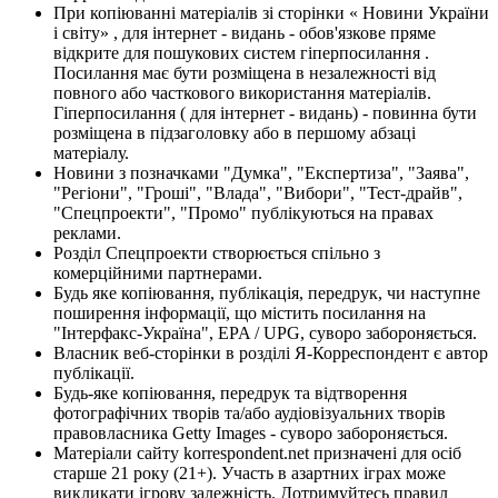
При копіюванні матеріалів зі сторінки « Новини України
і світу» , для інтернет - видань - обов'язкове пряме
відкрите для пошукових систем гіперпосилання .
Посилання має бути розміщена в незалежності від
повного або часткового використання матеріалів.
Гіперпосилання ( для інтернет - видань) - повинна бути
розміщена в підзаголовку або в першому абзаці
матеріалу.
Новини з позначками "Думка", "Експертиза", "Заява",
"Регіони", "Гроші", "Влада", "Вибори", "Тест-драйв",
"Спецпроекти", "Промо" публікуються на правах
реклами.
Розділ Спецпроекти створюється спільно з
комерційними партнерами.
Будь яке копіювання, публікація, передрук, чи наступне
поширення інформації, що містить посилання на
"Інтерфакс-Україна", EPA / UPG, суворо забороняється.
Власник веб-сторінки в розділі Я-Корреспондент є автор
публікації.
Будь-яке копіювання, передрук та відтворення
фотографічних творів та/або аудіовізуальних творів
правовласника Getty Images - суворо забороняється.
Матеріали сайту korrespondent.net призначені для осіб
старше 21 року (21+). Участь в азартних іграх може
викликати ігрову залежність. Дотримуйтесь правил