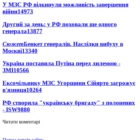
У МЗС РФ відкинули можливість завершення
війни
14973
Другий за день: у РФ поховали ще одного
генерала
13877
Сюжет
Бенкет генералів. Наслідки вибуху в
Москві
13340
Україна поставила Путіна перед дилемою -
ЗМІ
10566
Ексочільнику МЗС Угорщини Сійярто загрожує
в'язниця
10264
РФ створила "українську бригаду" з полонених
- ISW
9880
Читати коментарі
Повна версія сайту