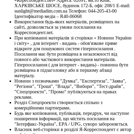
«КореспонденТ.net» Адреса: 02091, місто Київ,
ХАРКІВСЬКЕ ШОСЕ, будинок 172-Б, офіс 208/1 E-mail:
sunlight@mediadim.com.ua
Телефон: 044-205-43-00
Ідентифікатор медіа – R40-06068
Використання будь-яких матеріалів, розміщених на
сайті, дозволяється за умови посилання на
Корреспондент.net.
При копіюванні матеріалів зі сторінки « Новини України
і світу» , для інтернет - видань - обов'язкове пряме
відкрите для пошукових систем гіперпосилання .
Посилання має бути розміщена в незалежності від
повного або часткового використання матеріалів.
Гіперпосилання ( для інтернет - видань) - повинна бути
розміщена в підзаголовку або в першому абзаці
матеріалу.
Новини з позначками "Думка", "Експертиза", "Заява",
"Регіони", "Гроші", "Влада", "Вибори", "Тест-драйв",
"Спецпроекти", "Промо" публікуються на правах
реклами.
Розділ Спецпроекти створюється спільно з
комерційними партнерами.
Будь яке копіювання, публікація, передрук, чи наступне
поширення інформації, що містить посилання на
"Інтерфакс-Україна", EPA / UPG, суворо забороняється.
Власник веб-сторінки в розділі Я-Корреспондент є автор