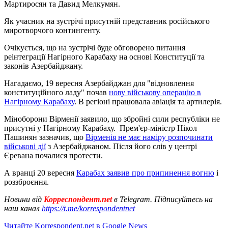
Мартиросян та Давид Мелкумян.
Як учасник на зустрічі присутній представник російського
миротворчого контингенту.
Очікується, що на зустрічі буде обговорено питання
реінтеграції Нагірного Карабаху на основі Конституції та
законів Азербайджану.
Нагадаємо, 19 вересня Азербайджан для "відновлення
конституційного ладу" почав
нову військову операцію в
Нагірному Карабаху
. В регіоні працювала авіація та артилерія.
Міноборони Вірменії заявило, що збройні сили республіки не
присутні у Нагірному Карабаху. Прем'єр-міністр Нікол
Пашинян зазначив, що
Вірменія не має наміру розпочинати
військові дії
з Азербайджаном. Після його слів у центрі
Єревана почалися протести.
А вранці 20 вересня
Карабах заявив про припинення вогню
і
роззброєння.
Новини від
Корреспондент.net
в Telegram. Підписуйтесь на
наш канал
https://t.me/korrespondentnet
Читайте Korrespondent.net в Google News