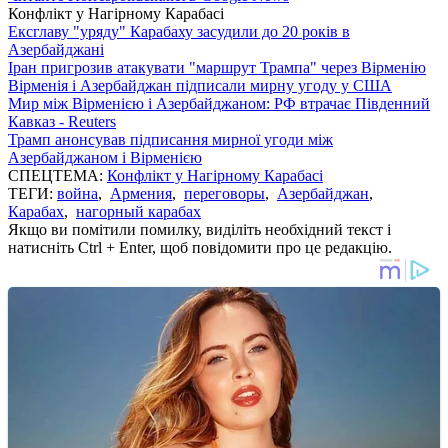
Конфлікт у Нагірному Карабасі
Ексглаву "уряду" Карабаху засудили до 20 років в
Азербайджані
Іран пригрозив атакувати "маршрут Трампа" через Вірменію
Вірменія і Азербайджан підписали мирну угоду у США
Мир між Вірменією і Азербайджаном: РФ втрачає Південний
Кавказ - Reuters
Трамп анонсував підписання мирної угоди між
Азербайджаном і Вірменією
СПЕЦТЕМА:
Конфлікт у Нагірному Карабасі
ТЕГИ:
война
,
Армения
,
переговоры
,
Азербайджан
,
Карабах
,
нагорный карабах
Якщо ви помітили помилку, виділіть необхідний текст і
натисніть Ctrl + Enter, щоб повідомити про це редакцію.