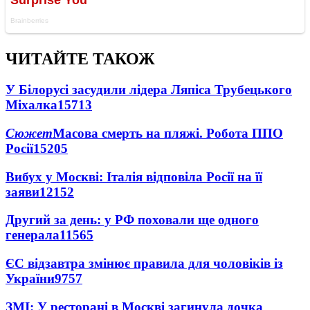
ЧИТАЙТЕ ТАКОЖ
У Білорусі засудили лідера Ляпіса Трубецького
Міхалка
15713
Сюжет
Масова смерть на пляжі. Робота ППО
Росії
15205
Вибух у Москві: Італія відповіла Росії на її
заяви
12152
Другий за день: у РФ поховали ще одного
генерала
11565
ЄС відзавтра змінює правила для чоловіків із
України
9757
ЗМІ: У ресторані в Москві загинула дочка