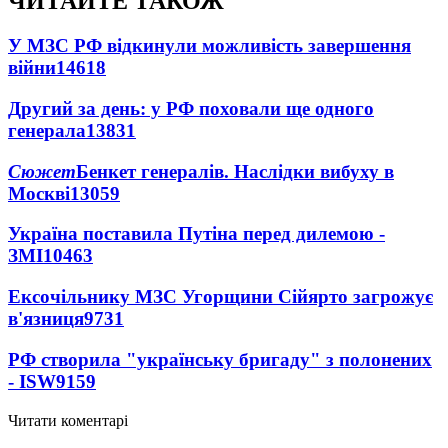
ЧИТАЙТЕ ТАКОЖ
У МЗС РФ відкинули можливість завершення
війни
14618
Другий за день: у РФ поховали ще одного
генерала
13831
Сюжет
Бенкет генералів. Наслідки вибуху в
Москві
13059
Україна поставила Путіна перед дилемою -
ЗМІ
10463
Ексочільнику МЗС Угорщини Сійярто загрожує
в'язниця
9731
РФ створила "українську бригаду" з полонених
- ISW
9159
Читати коментарі