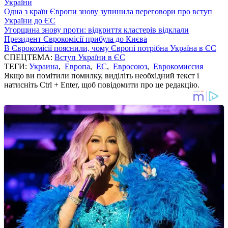
України
Одна з країн Європи знову зупинила переговори про вступ
України до ЄС
Угорщина знову проти: відкриття кластерів відклали
Президент Єврокомісії прибула до Києва
В Єврокомісії пояснили, чому Європі потрібна Україна в ЄС
СПЕЦТЕМА:
Вступ України в ЄС
ТЕГИ:
Украина
,
Европа
,
ЕС
,
Евросоюз
,
Еврокомиссия
Якщо ви помітили помилку, виділіть необхідний текст і
натисніть Ctrl + Enter, щоб повідомити про це редакцію.