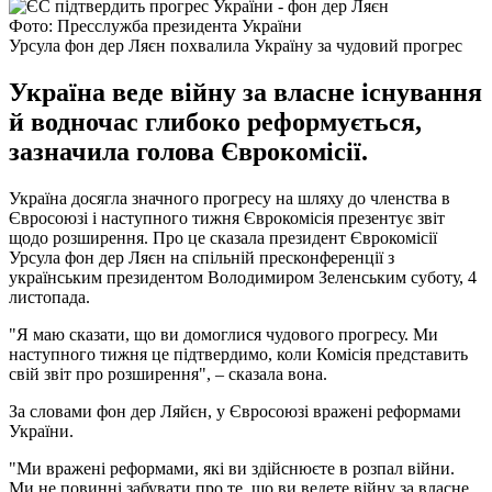
Фото: Пресслужба президента України
Урсула фон дер Ляєн похвалила Україну за чудовий прогрес
Україна веде війну за власне існування
й водночас глибоко реформується,
зазначила голова Єврокомісії.
Україна досягла значного прогресу на шляху до членства в
Євросоюзі і наступного тижня Єврокомісія презентує звіт
щодо розширення. Про це сказала президент Єврокомісії
Урсула фон дер Ляєн на спільній пресконференції з
українським президентом Володимиром Зеленським суботу, 4
листопада.
"Я маю сказати, що ви домоглися чудового прогресу. Ми
наступного тижня це підтвердимо, коли Комісія представить
свій звіт про розширення", – сказала вона.
За словами фон дер Ляйєн, у Євросоюзі вражені реформами
України.
"Ми вражені реформами, які ви здійснюєте в розпал війни.
Ми не повинні забувати про те, що ви ведете війну за власне