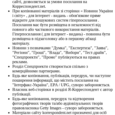
сайті, дозволяється за умови посилання на
Корреспондент.net.
При копіюванні матеріалів зі сторінки « Новини України
і світу» , для інтернет - видань - обов'язкове пряме
відкрите для пошукових систем гіперпосилання .
Посилання має бути розміщена в незалежності від
повного або часткового використання матеріалів.
Гіперпосилання ( для інтернет - видань) - повинна бути
розміщена в підзаголовку або в першому абзаці
матеріалу.
Новини з позначками "Думка", "Експертиза", "Заява",
"Регіони", "Гроші", "Влада", "Вибори", "Тест-драйв",
"Спецпроекти", "Промо" публікуються на правах
реклами.
Розділ Спецпроекти створюється спільно з
комерційними партнерами.
Будь яке копіювання, публікація, передрук, чи наступне
поширення інформації, що містить посилання на
"Інтерфакс-Україна", EPA / UPG, суворо забороняється.
Власник веб-сторінки в розділі Я-Корреспондент є автор
публікації.
Будь-яке копіювання, передрук та відтворення
фотографічних творів та/або аудіовізуальних творів
правовласника Getty Images - суворо забороняється.
Матеріали сайту korrespondent.net призначені для осіб