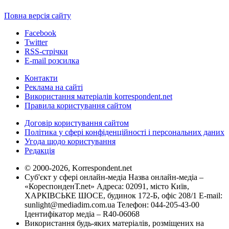
Повна версія сайту
Facebook
Twitter
RSS-стрічки
E-mail розсилка
Контакти
Реклама на сайті
Використання матеріалів korrespondent.net
Правила користування сайтом
Договір користування сайтом
Політика у сфері конфіденційності і персональних даних
Угода щодо користування
Редакція
© 2000-2026, Korrespondent.net
Суб'єкт у сфері онлайн-медіа Назва онлайн-медіа –
«КореспонденТ.net» Адреса: 02091, місто Київ,
ХАРКІВСЬКЕ ШОСЕ, будинок 172-Б, офіс 208/1 E-mail:
sunlight@mediadim.com.ua
Телефон: 044-205-43-00
Ідентифікатор медіа – R40-06068
Використання будь-яких матеріалів, розміщених на