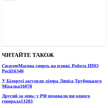
ЧИТАЙТЕ ТАКОЖ
Сюжет
Масова смерть на пляжі. Робота ППО
Росії
16340
У Білорусі засудили лідера Ляпіса Трубецького
Міхалка
16078
Другий за день: у РФ поховали ще одного
генерала
13283