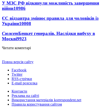
У МЗС РФ відкинули можливість завершення
війни
10986
ЄС відзавтра змінює правила для чоловіків із
України
10008
Сюжет
Бенкет генералів. Наслідки вибуху в
Москві
9923
Читати коментарі
Повна версія сайту
Facebook
Twitter
RSS-стрічки
E-mail розсилка
Контакти
Реклама на сайті
Використання матеріалів korrespondent.net
Правила користування сайтом