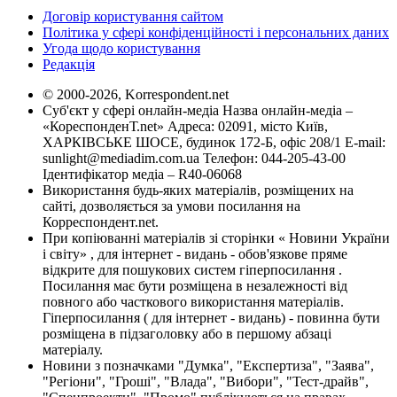
Договір користування сайтом
Політика у сфері конфіденційності і персональних даних
Угода щодо користування
Редакція
© 2000-2026, Korrespondent.net
Суб'єкт у сфері онлайн-медіа Назва онлайн-медіа –
«КореспонденТ.net» Адреса: 02091, місто Київ,
ХАРКІВСЬКЕ ШОСЕ, будинок 172-Б, офіс 208/1 E-mail:
sunlight@mediadim.com.ua
Телефон: 044-205-43-00
Ідентифікатор медіа – R40-06068
Використання будь-яких матеріалів, розміщених на
сайті, дозволяється за умови посилання на
Корреспондент.net.
При копіюванні матеріалів зі сторінки « Новини України
і світу» , для інтернет - видань - обов'язкове пряме
відкрите для пошукових систем гіперпосилання .
Посилання має бути розміщена в незалежності від
повного або часткового використання матеріалів.
Гіперпосилання ( для інтернет - видань) - повинна бути
розміщена в підзаголовку або в першому абзаці
матеріалу.
Новини з позначками "Думка", "Експертиза", "Заява",
"Регіони", "Гроші", "Влада", "Вибори", "Тест-драйв",