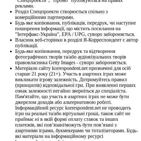
"Спецпроекти", "Промо" публікуються на правах
реклами.
Розділ Спецпроекти створюється спільно з
комерційними партнерами.
Будь яке копіювання, публікація, передрук, чи наступне
поширення інформації, що містить посилання на
"Інтерфакс-Україна", EPA / UPG, суворо забороняється.
Власник веб-сторінки в розділі Я-Корреспондент є автор
публікації.
Будь-яке копіювання, передрук та відтворення
фотографічних творів та/або аудіовізуальних творів
правовласника Getty Images - суворо забороняється.
Матеріали сайту korrespondent.net призначені для осіб
старше 21 року (21+). Участь в азартних іграх може
викликати ігрову залежність. Дотримуйтесь правил
(принципів) відповідальної гри. При виявленні перших
ознак залежності негайно зверніться до спеціаліста.
Пам'ятайте, що участь в азартних іграх не може бути
джерелом доходів або альтернативою роботі.
Інформаційний ресурс korrespondent.net не проводить
ігри на реальні та/або віртуальні гроші, також сайт не
приймає ні в якій формі оплату ставок та інших
платежів, які пов’язані/можуть бути пов’язані з
азартними іграми, букмекерами чи тоталізаторами. Будь-
які матеріали на інформаційному ресурсі