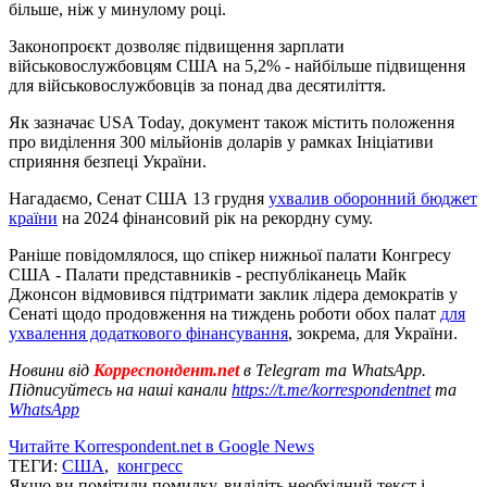
більше, ніж у минулому році.
Законопроєкт дозволяє підвищення зарплати
військовослужбовцям США на 5,2% - найбільше підвищення
для військовослужбовців за понад два десятиліття.
Як зазначає USA Today, документ також містить положення
про виділення 300 мільйонів доларів у рамках Ініціативи
сприяння безпеці України.
Нагадаємо, Сенат США 13 грудня
ухвалив оборонний бюджет
країни
на 2024 фінансовий рік на рекордну суму.
Раніше повідомлялося, що спікер нижньої палати Конгресу
США - Палати представників - республіканець Майк
Джонсон відмовився підтримати заклик лідера демократів у
Сенаті щодо продовження на тиждень роботи обох палат
для
ухвалення додаткового фінансування
, зокрема, для України.
Новини від
Корреспондент.net
в Telegram та WhatsApp.
Підписуйтесь на наші канали
https://t.me/korrespondentnet
та
WhatsApp
Читайте Korrespondent.net в Google News
ТЕГИ:
США
,
конгресс
Якщо ви помітили помилку, виділіть необхідний текст і