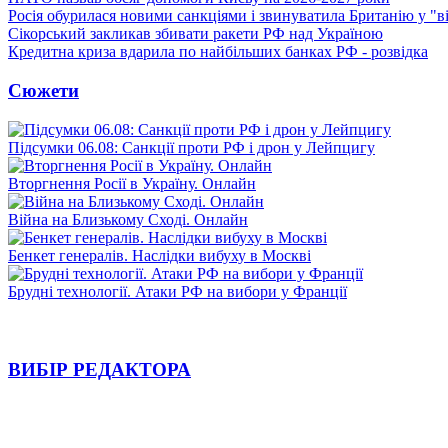
Росія обурилася новими санкціями і звинуватила Британію у "в
Сікорський закликав збивати ракети РФ над Україною
Кредитна криза вдарила по найбільших банках РФ - розвідка
Сюжети
Підсумки 06.08: Санкції проти РФ і дрон у Лейпцигу
Вторгнення Росії в Україну. Онлайн
Війна на Близькому Сході. Онлайн
Бенкет генералів. Наслідки вибуху в Москві
Брудні технології. Атаки РФ на вибори у Франції
ВИБІР РЕДАКТОРА