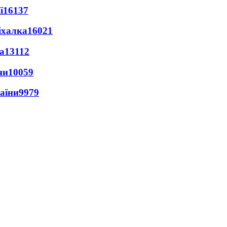
ї
16137
іхалка
16021
а
13112
ни
10059
раїни
9979