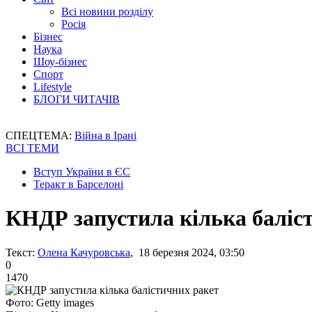
Всі новини розділу
Росія
Бізнес
Наука
Шоу-бізнес
Спорт
Lifestyle
БЛОГИ ЧИТАЧІВ
СПЕЦТЕМА:
Війна в Ірані
ВСІ ТЕМИ
Вступ України в ЄС
Теракт в Барселоні
КНДР запустила кілька баліс
Текст:
Олена Качуровська
, 18 березня 2024, 03:50
0
1470
Фото: Getty images