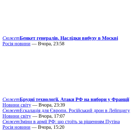
Сюжет
Бенкет генералів. Наслідки вибуху в Москві
Росія новини
— Вчора, 23:58
Сюжет
Брудні технології. Атаки РФ на вибори у Франції
Новини світу
— Вчора, 23:39
Сюжет
Ескалація для Європи. Російський дрон в Лейпцигу
Новини світу
— Вчора, 17:07
Сюжет
Зміни в армії РФ: що стоїть за рішенням Путіна
Росія новини
— Вчора, 15:20