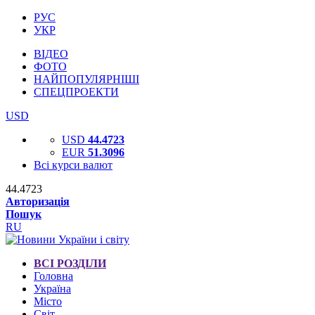
РУС
УКР
ВІДЕО
ФОТО
НАЙПОПУЛЯРНІШІ
СПЕЦПРОЕКТИ
USD
USD
44.4723
EUR
51.3096
Всі курси валют
44.4723
Авторизація
Пошук
RU
ВСІ РОЗДІЛИ
Головна
Україна
Місто
Світ