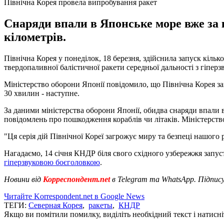
Північна Корея провела випробування ракет
Снаряди впали в Японське море вже за к
кілометрів.
Північна Корея у понеділок, 18 березня, здійснила запуск кіль
твердопаливної балістичної ракети середньої дальності з гіпер
Міністерство оборони Японії повідомило, що Північна Корея за
30 хвилин - наступне.
За даними міністерства оборони Японії, обидва снаряди впали в
повідомлень про пошкодження кораблів чи літаків. Міністерст
"Ця серія дій Північної Кореї загрожує миру та безпеці нашого 
Нагадаємо, 14 січня КНДР біля свого східного узбережжя запус
гіперзвуковою боєголовкою
.
Новини від
Корреспондент.net
в Telegram та WhatsApp. Підпис
Читайте Korrespondent.net в Google News
ТЕГИ:
Северная Корея
,
ракеты
,
КНДР
Якщо ви помітили помилку, виділіть необхідний текст і натисніт