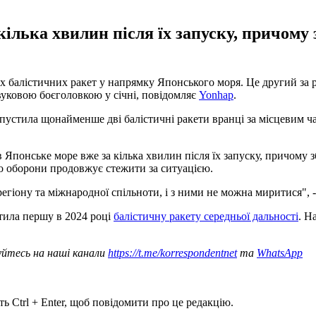
ілька хвилин після їх запуску, причому
кох балістичних ракет у напрямку Японського моря. Це другий за
звуковою боєголовкою у січні, повідомляє
Yonhap
.
пустила щонайменше дві балістичні ракети вранці за місцевим ча
 Японське море вже за кілька хвилин після їх запуску, причому 
во оборони продовжує стежити за ситуацією.
регіону та міжнародної спільноти, і з ними не можна миритися", -
тила першу в 2024 році
балістичну ракету середньої дальності
. Н
уйтесь на наші канали
https://t.me/korrespondentnet
та
WhatsApp
ь Ctrl + Enter, щоб повідомити про це редакцію.