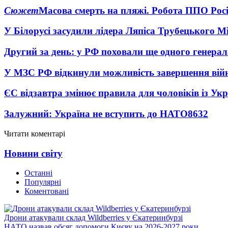
Сюжет
Масова смерть на пляжі. Робота ППО Росі
У Білорусі засудили лідера Ляпіса Трубецького М
Другий за день: у РФ поховали ще одного генерал
У МЗС РФ відкинули можливість завершення вій
ЄС відзавтра змінює правила для чоловіків із Ук
Залужний: Україна не вступить до НАТО
8632
Читати коментарі
Новини світу
Останні
Популярні
Коментовані
Дрони атакували склад Wildberries у Єкатеринбурзі
НАТО назвав обсяг допомоги Києву на 2026-2027 роки