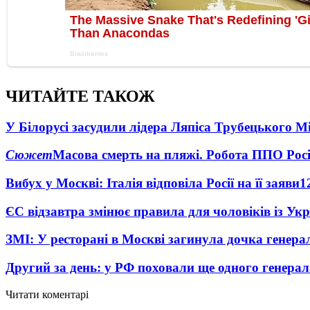
ЧИТАЙТЕ ТАКОЖ
У Білорусі засудили лідера Ляпіса Трубецького М
Сюжет
Масова смерть на пляжі. Робота ППО Росі
Вибух у Москві: Італія відповіла Росії на її заяви
1
ЄС відзавтра змінює правила для чоловіків із Ук
ЗМІ: У ресторані в Москві загинула дочка генера
Другий за день: у РФ поховали ще одного генерал
Читати коментарі