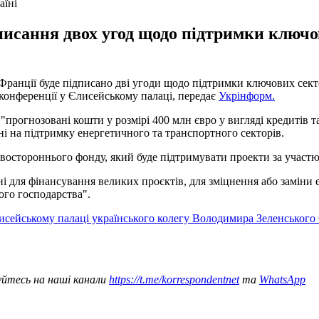
аїні
исання двох угод щодо підтримки ключо
Франції буде підписано дві угоди щодо підтримки ключових сект
сконференції у Єлисейському палаці, передає
Укрінформ.
прогнозовані кошти у розмірі 400 млн євро у вигляді кредитів та
ні на підтримку енергетичного та транспортного секторів.
двостороннього фонду, який буде підтримувати проекти за участю
і для фінансування великих проєктів, для зміцнення або заміни е
ого господарства".
исейському палаці українського колегу Володимира Зеленського 
уйтесь на наші канали
https://t.me/korrespondentnet
та
WhatsApp