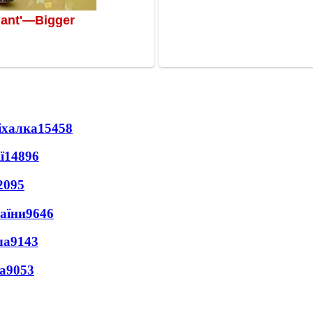
іхалка
15458
ї
14896
2095
раїни
9646
ла
9143
а
9053