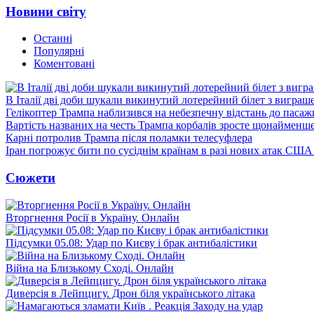
Новини світу
Останні
Популярні
Коментовані
В Італії дві доби шукали викинутий лотерейний білет з виграш
Гелікоптер Трампа наблизився на небезпечну відстань до пасаж
Вартість названих на честь Трампа корбалів зросте щонайменш
Карні потролив Трампа після поламки телесуфлера
Іран погрожує бити по сусіднім країнам в разі нових атак США
Сюжети
Вторгнення Росії в Україну. Онлайн
Підсумки 05.08: Удар по Києву і брак антибалістики
Війна на Близькому Сході. Онлайн
Диверсія в Лейпцигу. Дрон біля українського літака