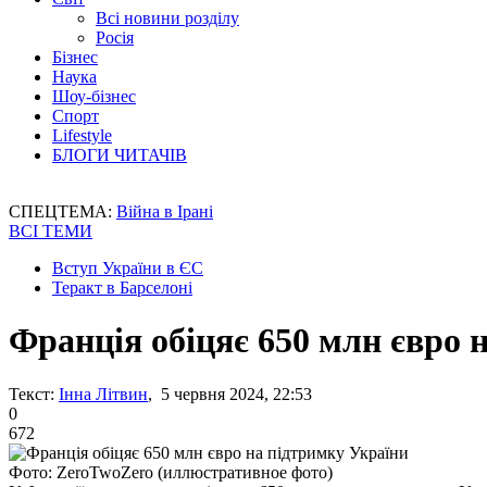
Всі новини розділу
Росія
Бізнес
Наука
Шоу-бізнес
Спорт
Lifestyle
БЛОГИ ЧИТАЧІВ
СПЕЦТЕМА:
Війна в Ірані
ВСІ ТЕМИ
Вступ України в ЄС
Теракт в Барселоні
Франція обіцяє 650 млн євро 
Текст:
Інна Літвин
, 5 червня 2024, 22:53
0
672
Фото: ZeroTwoZero (иллюстративное фото)