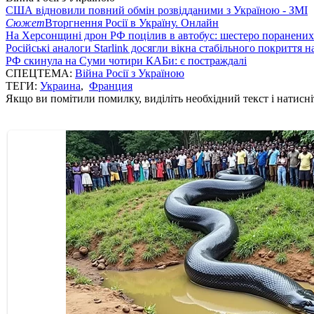
США відновили повний обмін розвідданими з Україною - ЗМІ
Сюжет
Вторгнення Росії в Україну. Онлайн
На Херсонщині дрон РФ поцілив в автобус: шестеро поранених
Російські аналоги Starlink досягли вікна стабільного покриття 
РФ скинула на Суми чотири КАБи: є постраждалі
СПЕЦТЕМА:
Війна Росії з Україною
ТЕГИ:
Украина
,
Франция
Якщо ви помітили помилку, виділіть необхідний текст і натисніт