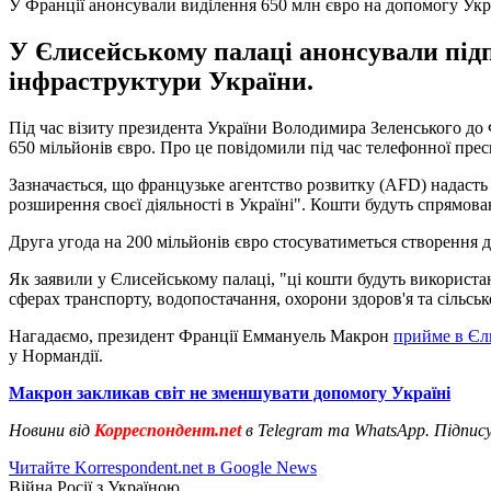
У Франції анонсували виділення 650 млн євро на допомогу Укр
У Єлисейському палаці анонсували підп
інфраструктури України.
Під час візиту президента України Володимира Зеленського до 
650 мільйонів євро. Про це повідомили під час телефонної пре
Зазначається, що французьке агентство розвитку (AFD) надасть "
розширення своєї діяльності в Україні". Кошти будуть спрямова
Друга угода на 200 мільйонів євро стосуватиметься створення 
Як заявили у Єлисейському палаці, "ці кошти будуть використан
сферах транспорту, водопостачання, охорони здоров'я та сільськ
Нагадаємо, президент Франції Еммануель Макрон
прийме в Єл
у Нормандії.
Макрон закликав світ не зменшувати допомогу Україні
Новини від
Корреспондент.net
в Telegram та WhatsApp. Підпис
Читайте Korrespondent.net в Google News
Війна Росії з Україною