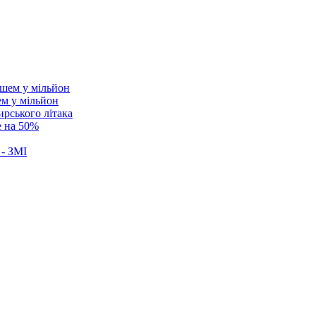
ем у мільйон
ирського літака
е на 50%
 - ЗМІ