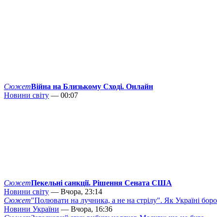
Сюжет
Війна на Близькому Сході. Онлайн
Новини світу
— 00:07
Сюжет
Пекельні санкції. Рішення Сената США
Новини світу
— Вчора, 23:14
Сюжет
"Полювати на лучника, а не на стрілу". Як Україні бор
Новини України
— Вчора, 16:36