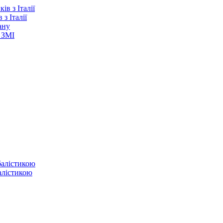
з Італії
ану
 ЗМІ
балістикою