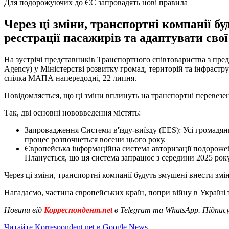
Для подорожуючих до ЄС запровадять нові правила
Через ці зміни, транспортні компанії б
реєстрації пасажирів та адаптувати сво
На зустрічі представників Транспортного співтовариства з пред
Agency) у Міністерстві розвитку громад, територій та інфраст
спілка МАПА напередодні, 22 липня.
Повідомляється, що ці зміни вплинуть на транспортні перевезе
Так, дві основні нововведення містять:
Запровадження Системи в'їзду-виїзду (EES): Усі громадяни
процес розпочнеться восени цього року.
Європейська інформаційна система авторизації подорожей
Планується, що ця система запрацює з середини 2025 року
Через ці зміни, транспортні компанії будуть змушені внести змі
Нагадаємо, частина європейських країн, попри війну в Україні 
Новини від
Корреспондент.net
в Telegram та WhatsApp. Підпис
Читайте Korrespondent.net в Google News