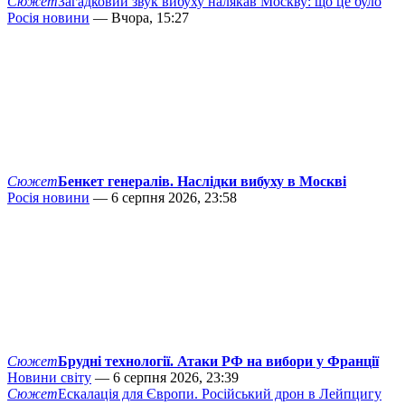
Сюжет
Загадковий звук вибуху налякав Москву: що це було
Росія новини
— Вчора, 15:27
Сюжет
Бенкет генералів. Наслідки вибуху в Москві
Росія новини
— 6 серпня 2026, 23:58
Сюжет
Брудні технології. Атаки РФ на вибори у Франції
Новини світу
— 6 серпня 2026, 23:39
Сюжет
Ескалація для Європи. Російський дрон в Лейпцигу