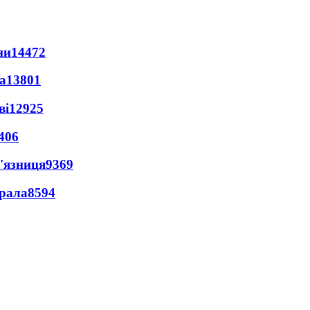
ни
14472
а
13801
ві
12925
406
'язниця
9369
ерала
8594