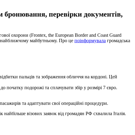
ем бронювання, перевірки документів,
вої охорони (Frontex, the European Border and Coast Guard
 у найближчому майбутньому. Про це
поінформувала
громадська
 відбитки пальців та зображення обличчя на кордоні. Цей
 початку подорожі та сплачувати збір у розмірі 7 євро.
 пасажирів та адаптувати свої операційні процедури.
ік найбільше візових заявок від громадян РФ схвалила Італія.