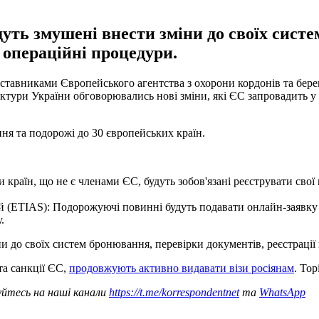
удуть змушені внести зміни до своїх сист
ї операційні процедури.
ставниками Європейського агентства з охорони кордонів та берего
руктури України обговорювались нові зміни, які ЄС запровадить
ння та подорожі до 30 європейських країн.
 країн, що не є членами ЄС, будуть зобов'язані реєструвати свої
 (ETIAS): Подорожуючі повинні будуть подавати онлайн-заявку до
.
ни до своїх систем бронювання, перевірки документів, реєстрації
та санкції ЄС,
продовжують активно видавати візи росіянам
. Тор
уйтесь на наші канали
https://t.me/korrespondentnet
та
WhatsApp