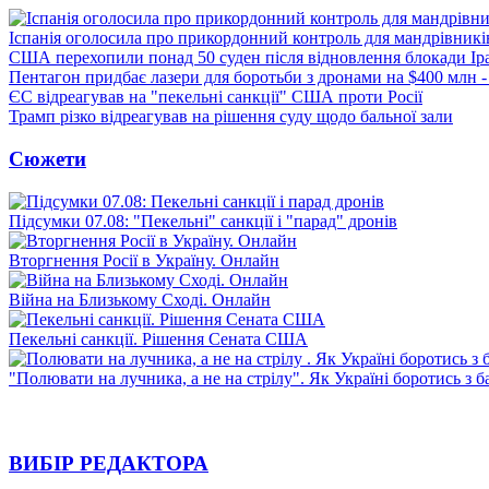
Іспанія оголосила про прикордонний контроль для мандрівників 
США перехопили понад 50 суден після відновлення блокади Ір
Пентагон придбає лазери для боротьби з дронами на $400 млн -
ЄС відреагував на "пекельні санкції" США проти Росії
Трамп різко відреагував на рішення суду щодо бальної зали
Сюжети
Підсумки 07.08: "Пекельні" санкції і "парад" дронів
Вторгнення Росії в Україну. Онлайн
Війна на Близькому Сході. Онлайн
Пекельні санкції. Рішення Сената США
"Полювати на лучника, а не на стрілу". Як Україні боротись з 
ВИБІР РЕДАКТОРА