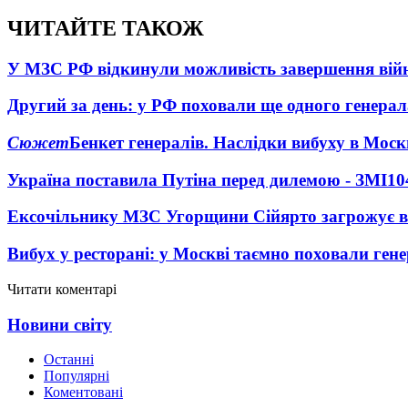
ЧИТАЙТЕ ТАКОЖ
У МЗС РФ відкинули можливість завершення вій
Другий за день: у РФ поховали ще одного генерал
Сюжет
Бенкет генералів. Наслідки вибуху в Моск
Україна поставила Путіна перед дилемою - ЗМІ
10
Ексочільнику МЗС Угорщини Сійярто загрожує в
Вибух у ресторані: у Москві таємно поховали ген
Читати коментарі
Новини світу
Останні
Популярні
Коментовані