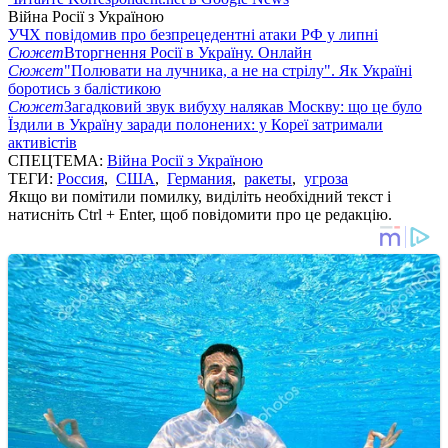
Війна Росії з Україною
УЧХ повідомив про безпрецедентні атаки РФ у липні
Сюжет
Вторгнення Росії в Україну. Онлайн
Сюжет
"Полювати на лучника, а не на стрілу". Як Україні
боротись з балістикою
Сюжет
Загадковий звук вибуху налякав Москву: що це було
Їздили в Україну заради полонених: у Кореї затримали
активістів
СПЕЦТЕМА:
Війна Росії з Україною
ТЕГИ:
Россия
,
США
,
Германия
,
ракеты
,
угроза
Якщо ви помітили помилку, виділіть необхідний текст і
натисніть Ctrl + Enter, щоб повідомити про це редакцію.