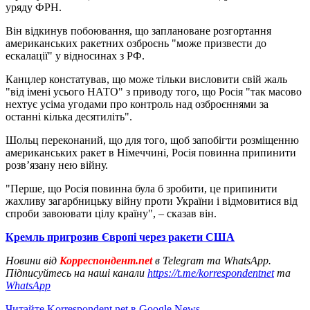
уряду ФРН.
Він відкинув побоювання, що заплановане розгортання
американських ракетних озброєнь "може призвести до
ескалації" у відносинах з РФ.
Канцлер констатував, що може тільки висловити свій жаль
"від імені усього НАТО" з приводу того, що Росія "так масово
нехтує усіма угодами про контроль над озброєннями за
останні кілька десятиліть".
Шольц переконаний, що для того, щоб запобігти розміщенню
американських ракет в Німеччині, Росія повинна припинити
розв’язану нею війну.
"Перше, що Росія повинна була б зробити, це припинити
жахливу загарбницьку війну проти України і відмовитися від
спроби завоювати цілу країну", – сказав він.
Кремль пригрозив Європі через ракети США
Новини від
Корреспондент.net
в Telegram та WhatsApp.
Підписуйтесь на наші канали
https://t.me/korrespondentnet
та
WhatsApp
Читайте Korrespondent.net в Google News