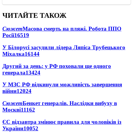
ЧИТАЙТЕ ТАКОЖ
Сюжет
Масова смерть на пляжі. Робота ППО
Росії
16519
У Білорусі засудили лідера Ляпіса Трубецького
Міхалка
16144
Другий за день: у РФ поховали ще одного
генерала
13424
У МЗС РФ відкинули можливість завершення
війни
12024
Сюжет
Бенкет генералів. Наслідки вибуху в
Москві
11162
ЄС відзавтра змінює правила для чоловіків із
України
10052