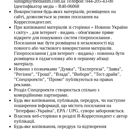
sunlight@mediadim.com.ua
Телефон: 044-205-43-00
Ідентифікатор медіа – R40-06068
Використання будь-яких матеріалів, розміщених на
сайті, дозволяється за умови посилання на
Корреспондент.net.
При копіюванні матеріалів зі сторінки « Новини України
і світу» , для інтернет - видань - обов'язкове пряме
відкрите для пошукових систем гіперпосилання .
Посилання має бути розміщена в незалежності від
повного або часткового використання матеріалів.
Гіперпосилання ( для інтернет - видань) - повинна бути
розміщена в підзаголовку або в першому абзаці
матеріалу.
Новини з позначками "Думка", "Експертиза", "Заява",
"Регіони", "Гроші", "Влада", "Вибори", "Тест-драйв",
"Спецпроекти", "Промо" публікуються на правах
реклами.
Розділ Спецпроекти створюється спільно з
комерційними партнерами.
Будь яке копіювання, публікація, передрук, чи наступне
поширення інформації, що містить посилання на
"Інтерфакс-Україна", EPA / UPG, суворо забороняється.
Власник веб-сторінки в розділі Я-Корреспондент є автор
публікації.
Будь-яке копіювання, передрук та відтворення