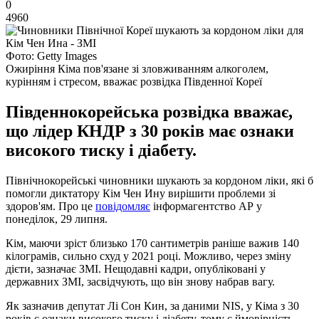
0
4960
Фото: Getty Images
Ожиріння Кіма пов'язане зі зловживанням алкоголем,
курінням і стресом, вважає розвідка Південної Кореї
Південнокорейська розвідка вважає,
що лідер КНДР з 30 років має ознаки
високого тиску і діабету.
Північнокорейські чиновники шукають за кордоном ліки, які б
помогли диктатору Кім Чен Ину вирішити проблеми зі
здоров'ям. Про це
повідомляє
інформагентство АР у
понеділок, 29 липня.
Кім, маючи зріст близько 170 сантиметрів раніше важив 140
кілограмів, сильно схуд у 2021 році. Можливо, через зміну
дієти, зазначає ЗМІ. Нещодавні кадри, опубліковані у
державних ЗМІ, засвідчують, що він знову набрав вагу.
Як зазначив депутат Лі Сон Кин, за даними NIS, у Кіма з 30
років є ознаки високого тиску і діабету, тому є ймовірність