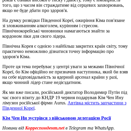
того, що з часом він страждатиме від серцевих захворювань,
якщо не буде дбати про здоров'я.
На думку розвідки Південної Кореї, ожиріння Кіма пов'язане
зі зловживанням алкоголем, курінням і стресом.
Північнокорейські чиновники намагаються знайти за
кордоном ліки для свого лідера.
Північна Корея є однією з найбільш закритих країн світу, тому
практично неможливо дізнатися точну інформацію про
здоров'я Кіма.
Проте ця тема перебуває у центрі уваги за межами Північної
Кореї, бо Кім офіційно не призначив наступника, який би взяв
на себе відповідальність за ядерний арсенал країни у разі,
якщо чинний лідер стане недієздатним.
Як ми вже писали, російський диктатор Володимир Путін під
час свого візиту до КНДР 19 червня подарував Кім Чен Ину
лімузин російської фірми Aurus.
Автівка містить запчастини з
Південної Кореї
.
Кім Чен Ин зустрівся з військовою делегацією Росії
Новини від
Корреспондент.net
в Telegram та WhatsApp.