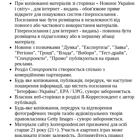
При копіюванні матеріалів зі сторінки « Новини України
і світу» , для інтернет - видань - обов'язкове пряме
відкрите для пошукових систем гіперпосилання .
Посилання має бути розміщена в незалежності від
повного або часткового використання матеріалів.
Гіперпосилання ( для інтернет - видань) - повинна бути
розміщена в підзаголовку або в першому абзаці
матеріалу.
Новини з позначками "Думка", "Експертиза", "Заява",
"Регіони", "Гроші", "Влада", "Вибори", "Тест-драйв",
"Спецпроекти", "Промо" публікуються на правах
реклами.
Розділ Спецпроекти створюється спільно з
комерційними партнерами.
Будь яке копіювання, публікація, передрук, чи наступне
поширення інформації, що містить посилання на
"Інтерфакс-Україна", EPA / UPG, суворо забороняється.
Власник веб-сторінки в розділі Я-Корреспондент є автор
публікації.
Будь-яке копіювання, передрук та відтворення
фотографічних творів та/або аудіовізуальних творів
правовласника Getty Images - суворо забороняється.
Матеріали сайту korrespondent.net призначені для осіб
старше 21 року (21+). Участь в азартних іграх може
викликати ігрову залежність. Дотримуйтесь правил