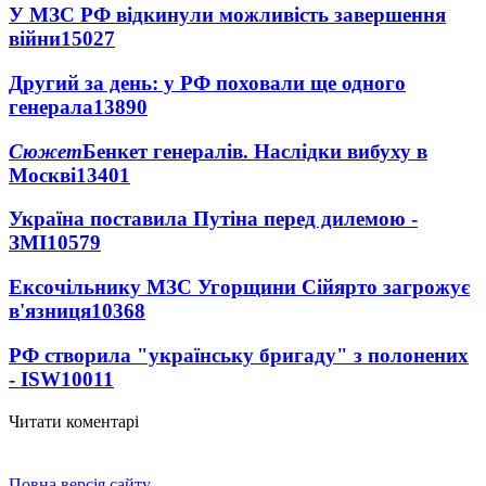
У МЗС РФ відкинули можливість завершення
війни
15027
Другий за день: у РФ поховали ще одного
генерала
13890
Сюжет
Бенкет генералів. Наслідки вибуху в
Москві
13401
Україна поставила Путіна перед дилемою -
ЗМІ
10579
Ексочільнику МЗС Угорщини Сійярто загрожує
в'язниця
10368
РФ створила "українську бригаду" з полонених
- ISW
10011
Читати коментарі
Повна версія сайту