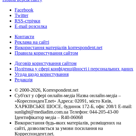
Facebook
Twitter
RSS-стрічки
E-mail розсилка
Контакти
Реклама на сайті
Використання матеріалів korrespondent.net
Правила користування сайтом
Договір користування сайтом
Політика у сфері конфіденційності і персональних даних
Угода щодо користування
Редакція
© 2000-2026, Korrespondent.net
Суб'єкт у сфері онлайн-медіа Назва онлайн-медіа –
«КореспонденТ.net» Адреса: 02091, місто Київ,
ХАРКІВСЬКЕ ШОСЕ, будинок 172-Б, офіс 208/1 E-mail:
sunlight@mediadim.com.ua
Телефон: 044-205-43-00
Ідентифікатор медіа – R40-06068
Використання будь-яких матеріалів, розміщених на
сайті, дозволяється за умови посилання на
Корреспондент.net.