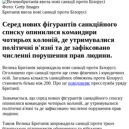
Фото: Getty Images
Британія ввела нові санкції проти Білорусі
Серед нових фігурантів санкційного
списку опинилися командири
чотирьох колоній, де утримувалися
політичні в'язні та де зафіксовано
численні порушення прав людини.
Велика Британія запровадила нові санкції проти Білорусі.
Оголошено про санкції проти ще семи фізичних і юридичних
осіб. Загальна кількість санкційних обмежень проти Білорусі
становить більш ніж 200. Про це
повідомляє
пресслужба уряду
Британії.
Зазначається, що серед нових фігурантів санкційного списку
опинилися командири чотирьох колоній, де утримувалися
політичні в'язні та де зафіксовано численні порушення прав
людини.
Також Велика Британія запровадила санкції проти трьох
білоруських підприємств оборонного та військово-