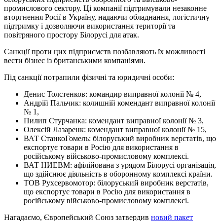
промислового сектору. Ці компанії підтримували незаконне
вторгнення Росії в Україну, надаючи обладнання, логістичну
підтримку і дозволяючи використання території та
повітряного простору Білорусі для атак.
Санкції проти цих підприємств позбавляють їх можливості
вести бізнес із британськими компаніями.
Під санкції потрапили фізичні та юридичні особи:
Денис Толстенков: командир виправної колонії № 4,
Андрій Пальчик: колишній комендант виправної колонії
№ 1,
Пилип Стурчанка: комендант виправної колонії № 3,
Олексій Лазаренк: комендант виправної колонії № 15,
ВАТ СтанкоГомель: білоруський виробник верстатів, що
експортує товари в Росію для використання в
російському військово-промисловому комплексі.
ВАТ НИЕВМ: афілійована з урядом Білорусі організація,
що здійснює діяльність в оборонному комплексі країни.
ТОВ Рухсервомотор: білоруський виробник верстатів,
що експортує товари в Росію для використання в
російському військово-промисловому комплексі.
Нагадаємо, Європейський Союз затвердив
новий пакет