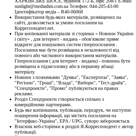
ХАРКІВСЬКЕ ШОСЕ, будинок 172-Б, офіс 208/1 E-mail:
sunlight@mediadim.com.ua
Телефон: 044-205-43-00
Ідентифікатор медіа – R40-06068
Використання будь-яких матеріалів, розміщених на
сайті, дозволяється за умови посилання на
Корреспондент.net.
При копіюванні матеріалів зі сторінки « Новини України
і світу» , для інтернет - видань - обов'язкове пряме
відкрите для пошукових систем гіперпосилання .
Посилання має бути розміщена в незалежності від
повного або часткового використання матеріалів.
Гіперпосилання ( для інтернет - видань) - повинна бути
розміщена в підзаголовку або в першому абзаці
матеріалу.
Новини з позначками "Думка", "Експертиза", "Заява",
"Регіони", "Гроші", "Влада", "Вибори", "Тест-драйв",
"Спецпроекти", "Промо" публікуються на правах
реклами.
Розділ Спецпроекти створюється спільно з
комерційними партнерами.
Будь яке копіювання, публікація, передрук, чи наступне
поширення інформації, що містить посилання на
"Інтерфакс-Україна", EPA / UPG, суворо забороняється.
Власник веб-сторінки в розділі Я-Корреспондент є автор
публікації.