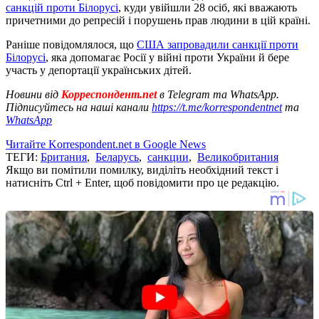
санкцій проти Білорусі
, куди увійшли 28 осіб, які вважають
причетними до репресій і порушень прав людини в цій країні.
Раніше повідомлялося, що
США запровадили санкції проти
Білорусі
, яка допомагає Росії у війні проти України й бере
участь у депортації українських дітей.
Новини від
Корреспондент.net
в Telegram та WhatsApp.
Підписуйтесь на наші канали
https://t.me/korrespondentnet
та
WhatsApp
Читайте Korrespondent.net в Google News
ТЕГИ:
Британия
,
Беларусь
,
санкции
,
Великобритания
Якщо ви помітили помилку, виділіть необхідний текст і
натисніть Ctrl + Enter, щоб повідомити про це редакцію.