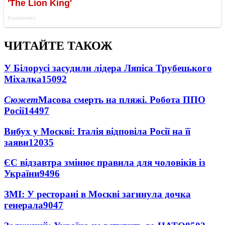
ЧИТАЙТЕ ТАКОЖ
У Білорусі засудили лідера Ляпіса Трубецького
Міхалка
15092
Сюжет
Масова смерть на пляжі. Робота ППО
Росії
14497
Вибух у Москві: Італія відповіла Росії на її
заяви
12035
ЄС відзавтра змінює правила для чоловіків із
України
9496
ЗМІ: У ресторані в Москві загинула дочка
генерала
9047