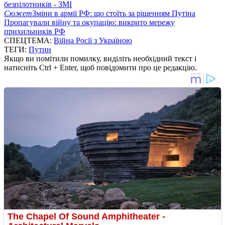
безпілотників - ЗМІ
Сюжет
Зміни в армії РФ: що стоїть за рішенням Путіна
Пропагували війну та окупацію: викрито мережу
прихильників РФ
СПЕЦТЕМА:
Війна Росії з Україною
ТЕГИ:
Путин
Якщо ви помітили помилку, виділіть необхідний текст і
натисніть Ctrl + Enter, щоб повідомити про це редакцію.