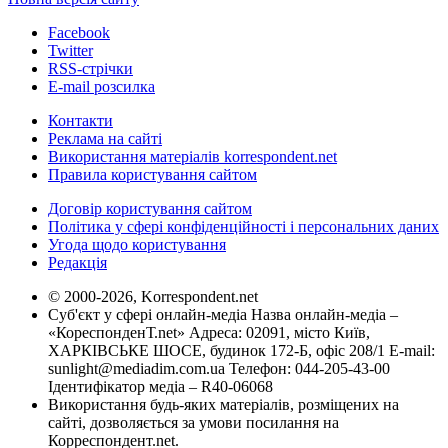
Facebook
Twitter
RSS-стрічки
E-mail розсилка
Контакти
Реклама на сайті
Використання матеріалів korrespondent.net
Правила користування сайтом
Договір користування сайтом
Політика у сфері конфіденційності і персональних даних
Угода щодо користування
Редакція
© 2000-2026, Korrespondent.net
Суб'єкт у сфері онлайн-медіа Назва онлайн-медіа –
«КореспонденТ.net» Адреса: 02091, місто Київ,
ХАРКІВСЬКЕ ШОСЕ, будинок 172-Б, офіс 208/1 E-mail:
sunlight@mediadim.com.ua
Телефон: 044-205-43-00
Ідентифікатор медіа – R40-06068
Використання будь-яких матеріалів, розміщених на
сайті, дозволяється за умови посилання на
Корреспондент.net.