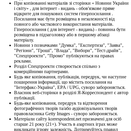
При копіюванні матеріалів зі сторінки « Новини України
і світу» , для інтернет - видань - обов'язкове пряме
відкрите для пошукових систем гіперпосилання .
Посилання має бути розміщена в незалежності від
повного або часткового використання матеріалів.
Гіперпосилання ( для інтернет - видань) - повинна бути
розміщена в підзаголовку або в першому абзаці
матеріалу.
Новини з позначками "Думка", "Експертиза", "Заява",
"Регіони", "Гроші", "Влада", "Вибори", "Тест-драйв",
"Спецпроекти", "Промо" публікуються на правах
реклами.
Розділ Спецпроекти створюється спільно з
комерційними партнерами.
Будь яке копіювання, публікація, передрук, чи наступне
поширення інформації, що містить посилання на
"Інтерфакс-Україна", EPA / UPG, суворо забороняється.
Власник веб-сторінки в розділі Я-Корреспондент є автор
публікації.
Будь-яке копіювання, передрук та відтворення
фотографічних творів та/або аудіовізуальних творів
правовласника Getty Images - суворо забороняється.
Матеріали сайту korrespondent.net призначені для осіб
старше 21 року (21+). Участь в азартних іграх може
викликати ігрову залежність. Дотримуйтесь правил