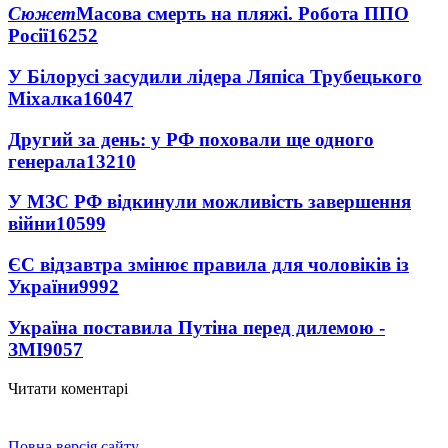
Сюжет
Масова смерть на пляжі. Робота ППО
Росії
16252
У Білорусі засудили лідера Ляпіса Трубецького
Міхалка
16047
Другий за день: у РФ поховали ще одного
генерала
13210
У МЗС РФ відкинули можливість завершення
війни
10599
ЄС відзавтра змінює правила для чоловіків із
України
9992
Україна поставила Путіна перед дилемою -
ЗМІ
9057
Читати коментарі
Повна версія сайту