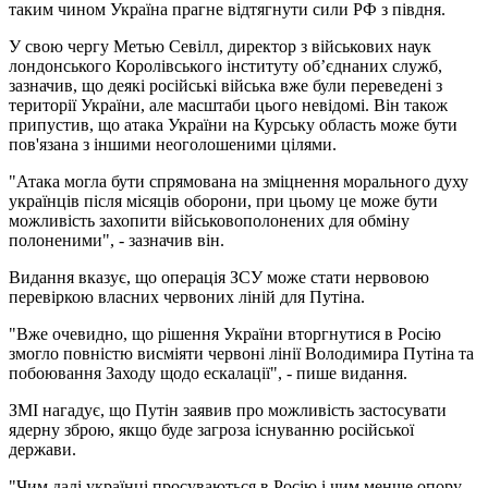
таким чином Україна прагне відтягнути сили РФ з півдня.
У свою чергу Метью Севілл, директор з військових наук
лондонського Королівського інституту об’єднаних служб,
зазначив, що деякі російські війська вже були переведені з
території України, але масштаби цього невідомі. Він також
припустив, що атака України на Курську область може бути
пов'язана з іншими неоголошеними цілями.
"Атака могла бути спрямована на зміцнення морального духу
українців після місяців оборони, при цьому це може бути
можливість захопити військовополонених для обміну
полоненими", - зазначив він.
Видання вказує, що операція ЗСУ може стати нервовою
перевіркою власних червоних ліній для Путіна.
"Вже очевидно, що рішення України вторгнутися в Росію
змогло повністю висміяти червоні лінії Володимира Путіна та
побоювання Заходу щодо ескалації", - пише видання.
ЗМІ нагадує, що Путін заявив про можливість застосувати
ядерну зброю, якщо буде загроза існуванню російської
держави.
"Чим далі українці просуваються в Росію і чим менше опору