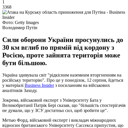
1
3368
Фото: Getty Images
Володимир Путін
Сили оборони України просунулись до
30 км вглиб по прямій від кордону з
Росією, проте зайнята територія може
бути більшою.
Україна здивувала світ "рідкісним наземним вторгненням на
російську територію". Про це у понеділок, 12 серпня, йдеться
у матеріалі
Business Insider
з посиланням на військових
аналітиків Заходу.
Зокрема, військовий експерт з Університету Бата у
Великобританії Патрік Бері сказав, що "більшість спостерігачів
не думали, що у ЗСУ достатньо сил, щоб зробити це".
Метью Форд, військовий експерт і викладач міжнародних
відносин британського Університету Сассекса припустив, що