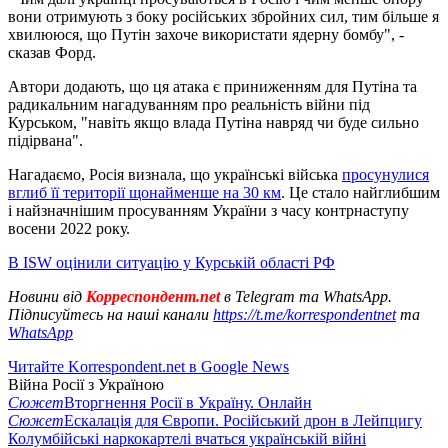
вони отримують з боку російських збройних сил, тим більше я
хвилююся, що Путін захоче використати ядерну бомбу", -
сказав Форд.
Автори додають, що ця атака є приниженням для Путіна та
радикальним нагадуванням про реальність війни під
Курськом, "навіть якщо влада Путіна навряд чи буде сильно
підірвана".
Нагадаємо, Росія визнала, що українські війська
просунулися
вглиб її території щонайменше на 30 км
. Це стало найглибшим
і найзначнішим просуванням України з часу контрнаступу
восени 2022 року.
В ISW оцінили ситуацію у Курській області РФ
Новини від
Корреспондент.net
в Telegram та WhatsApp.
Підписуйтесь на наші канали
https://t.me/korrespondentnet
та
WhatsApp
Читайте Korrespondent.net в Google News
Війна Росії з Україною
Сюжет
Вторгнення Росії в Україну. Онлайн
Сюжет
Ескалація для Європи. Російський дрон в Лейпцигу
Колумбійські наркокартелі вчаться українській війні