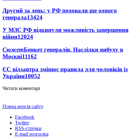
Другий за день: у РФ поховали ще одного
генерала
13424
У МЗС РФ відкинули можливість завершення
війни
12024
Сюжет
Бенкет генералів. Наслідки вибуху в
Москві
11162
ЄС відзавтра змінює правила для чоловіків із
України
10052
Читати коментарі
Повна версія сайту
Facebook
Twitter
RSS-стрічки
E-mail розсилка