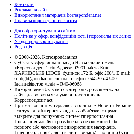
Контакти
Реклама на сайті
Використання матеріалів korrespondent.net
Правила користування сайтом
Договір користування сайтом
Політика у сфері конфіденційності і персональних даних
Угода щодо користування
Редакція
© 2000-2026, Korrespondent.net
Суб'єкт у сфері онлайн-медіа Назва онлайн-медіа –
«КореспонденТ.net» Адреса: 02091, місто Київ,
ХАРКІВСЬКЕ ШОСЕ, будинок 172-Б, офіс 208/1 E-mail:
sunlight@mediadim.com.ua
Телефон: 044-205-43-00
Ідентифікатор медіа – R40-06068
Використання будь-яких матеріалів, розміщених на
сайті, дозволяється за умови посилання на
Корреспондент.net.
При копіюванні матеріалів зі сторінки « Новини України
і світу» , для інтернет - видань - обов'язкове пряме
відкрите для пошукових систем гіперпосилання .
Посилання має бути розміщена в незалежності від
повного або часткового використання матеріалів.
Гіперпосилання ( для інтернет - видань) - повинна бути