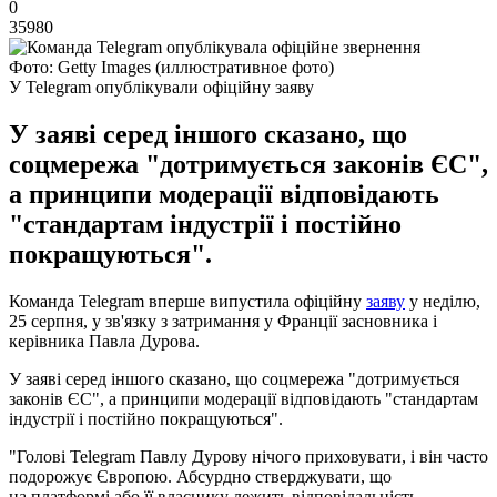
0
35980
Фото: Getty Images (иллюстративное фото)
У Telegram опублікували офіційну заяву
У заяві серед іншого сказано, що
соцмережа "дотримується законів ЄС",
а принципи модерації відповідають
"стандартам індустрії і постійно
покращуються".
Команда Telegram вперше випустила офіційну
заяву
у неділю,
25 серпня, у зв'язку з затримання у Франції засновника і
керівника Павла Дурова.
У заяві серед іншого сказано, що соцмережа "дотримується
законів ЄС", а принципи модерації відповідають "стандартам
індустрії і постійно покращуються".
"Голові Telegram Павлу Дурову нічого приховувати, і він часто
подорожує Європою. Абсурдно стверджувати, що
на платформі або її власнику лежить відповідальність