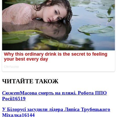
ЧИТАЙТЕ ТАКОЖ
Сюжет
Масова смерть на пляжі. Робота ППО
Росії
16519
У Білорусі засудили лідера Ляпіса Трубецького
Міхалка
16144