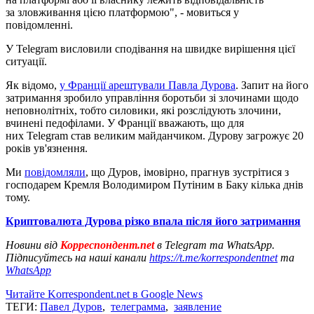
за зловживання цією платформою", - мовиться у
повідомленні.
У Telegram висловили сподівання на швидке вирішення цієї
ситуації.
Як відомо,
у Франції арештували Павла Дурова
. Запит на його
затримання зробило управління боротьби зі злочинами щодо
неповнолітніх, тобто силовики, які розслідують злочини,
вчинені педофілами. У Франції вважають, що для
них Telegram став великим майданчиком. Дурову загрожує 20
років ув'язнення.
Ми
повідомляли
, що Дуров, імовірно, прагнув зустрітися з
господарем Кремля Володимиром Путіним в Баку кілька днів
тому.
Криптовалюта Дурова різко впала після його затримання
Новини від
Корреспондент.net
в Telegram та WhatsApp.
Підписуйтесь на наші канали
https://t.me/korrespondentnet
та
WhatsApp
Читайте Korrespondent.net в Google News
ТЕГИ:
Павел Дуров
,
телеграмма
,
заявление