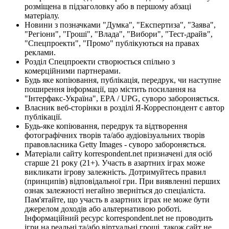
розміщена в підзаголовку або в першому абзаці
матеріалу.
Новини з позначками "Думка", "Експертиза", "Заява",
"Регіони", "Гроші", "Влада", "Вибори", "Тест-драйв",
"Спецпроекти", "Промо" публікуються на правах
реклами.
Розділ Спецпроекти створюється спільно з
комерційними партнерами.
Будь яке копіювання, публікація, передрук, чи наступне
поширення інформації, що містить посилання на
"Інтерфакс-Україна", EPA / UPG, суворо забороняється.
Власник веб-сторінки в розділі Я-Корреспондент є автор
публікації.
Будь-яке копіювання, передрук та відтворення
фотографічних творів та/або аудіовізуальних творів
правовласника Getty Images - суворо забороняється.
Матеріали сайту korrespondent.net призначені для осіб
старше 21 року (21+). Участь в азартних іграх може
викликати ігрову залежність. Дотримуйтесь правил
(принципів) відповідальної гри. При виявленні перших
ознак залежності негайно зверніться до спеціаліста.
Пам'ятайте, що участь в азартних іграх не може бути
джерелом доходів або альтернативою роботі.
Інформаційний ресурс korrespondent.net не проводить
ігри на реальні та/або віртуальні гроші, також сайт не