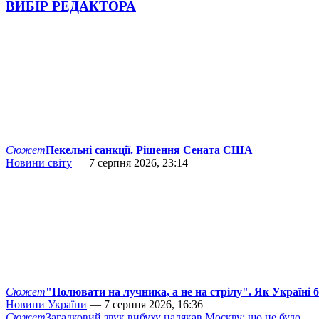
ВИБІР РЕДАКТОРА
Сюжет
Пекельні санкції. Рішення Сената США
Новини світу
— 7 серпня 2026, 23:14
Сюжет
"Полювати на лучника, а не на стрілу". Як Україні 
Новини України
— 7 серпня 2026, 16:36
Сюжет
Загадковий звук вибуху налякав Москву: що це було