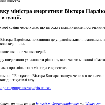
или міністра
авку міністра енергетики Віктора Парлі
итуації.
орі країни через кризу, що загрожує припиненням постачання еле
и Віктора Парлікова, пояснивши це управлінськими помилками, як
ового керівника.
пинення постачання енергії.
ряду оперативно ухвалювати рішення, включаючи можливі обмежен
каз про звільнення міністра енергетики.
компанії Energocom Віктора Бинзаря, звинуваченого в неналежном
игідні закупівлі газу.
 до підвищення тарифів на газ.
уйтесь на наші канали
https://t.me/korrespondentnet
та
WhatsApp