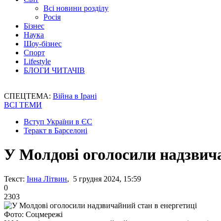
Всі новини розділу
Росія
Бізнес
Наука
Шоу-бізнес
Спорт
Lifestyle
БЛОГИ ЧИТАЧІВ
СПЕЦТЕМА:
Війна в Ірані
ВСІ ТЕМИ
Вступ України в ЄС
Теракт в Барселоні
У Молдові оголосили надзвича
Текст:
Інна Літвин
, 5 грудня 2024, 15:59
0
2303
Фото: Соцмережі