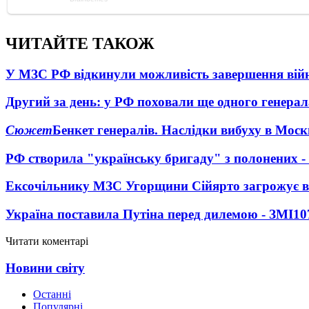
ЧИТАЙТЕ ТАКОЖ
У МЗС РФ відкинули можливість завершення вій
Другий за день: у РФ поховали ще одного генерал
Сюжет
Бенкет генералів. Наслідки вибуху в Моск
РФ створила "українську бригаду" з полонених -
Ексочільнику МЗС Угорщини Сійярто загрожує в
Україна поставила Путіна перед дилемою - ЗМІ
10
Читати коментарі
Новини світу
Останні
Популярні