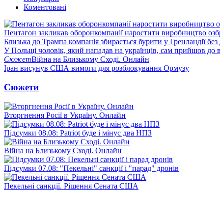
Коментовані
Пентагон закликав оборонкомпанії наростити виробництво озб
Близька до Трампа компанія збирається бурити у Гренландії без
У Польщі чоловік, який нападав на українців, сам прийшов до в
Сюжет
Війна на Близькому Сході. Онлайн
Іран висунув США вимоги для розблокування Ормузу
Сюжети
Вторгнення Росії в Україну. Онлайн
Підсумки 08.08: Patriot буде і мінус два НПЗ
Війна на Близькому Сході. Онлайн
Підсумки 07.08: "Пекельні" санкції і "парад" дронів
Пекельні санкції. Рішення Сената США