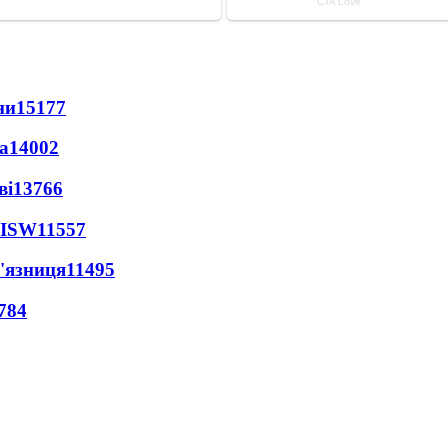
ни
15177
а
14002
ві
13766
 ISW
11557
'язниця
11495
784