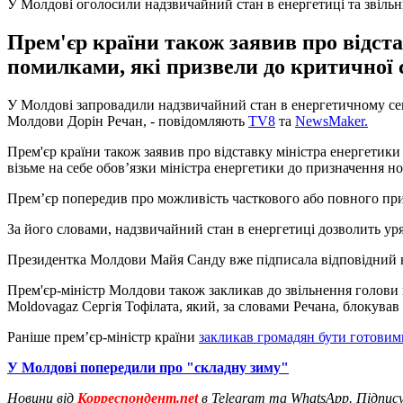
У Молдові оголосили надзвичайний стан в енергетиці та звільн
Прем'єр країни також заявив про відст
помилками, які призвели до критичної с
У Молдові запровадили надзвичайний стан в енергетичному сект
Молдови Дорін Речан, - повідомляють
TV8
та
NewsMaker.
Прем'єр країни також заявив про відставку міністра енергетик
візьме на себе обов’язки міністра енергетики до призначення н
Прем’єр попередив про можливість часткового або повного при
За його словами, надзвичайний стан в енергетиці дозволить у
Президентка Молдови Майя Санду вже підписала відповідний на
Прем'єр-міністр Молдови також закликав до звільнення голови 
Moldovagaz Сергія Тофілата, який, за словами Речана, блокував в
Раніше прем’єр-міністр країни
закликав громадян бути готовими
У Молдові попередили про "складну зиму"
Новини від
Корреспондент.net
в Telegram та WhatsApp. Підпис