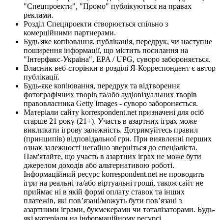
"Спецпроекти", "Промо" публікуються на правах
реклами.
Розділ Спецпроекти створюється спільно з
комерційними партнерами.
Будь яке копіювання, публікація, передрук, чи наступне
поширення інформації, що містить посилання на
"Інтерфакс-Україна", EPA / UPG, суворо забороняється.
Власник веб-сторінки в розділі Я-Корреспондент є автор
публікації.
Будь-яке копіювання, передрук та відтворення
фотографічних творів та/або аудіовізуальних творів
правовласника Getty Images - суворо забороняється.
Матеріали сайту korrespondent.net призначені для осіб
старше 21 року (21+). Участь в азартних іграх може
викликати ігрову залежність. Дотримуйтесь правил
(принципів) відповідальної гри. При виявленні перших
ознак залежності негайно зверніться до спеціаліста.
Пам'ятайте, що участь в азартних іграх не може бути
джерелом доходів або альтернативою роботі.
Інформаційний ресурс korrespondent.net не проводить
ігри на реальні та/або віртуальні гроші, також сайт не
приймає ні в якій формі оплату ставок та інших
платежів, які пов’язані/можуть бути пов’язані з
азартними іграми, букмекерами чи тоталізаторами. Будь-
які матеріали на інформаційному ресурсі