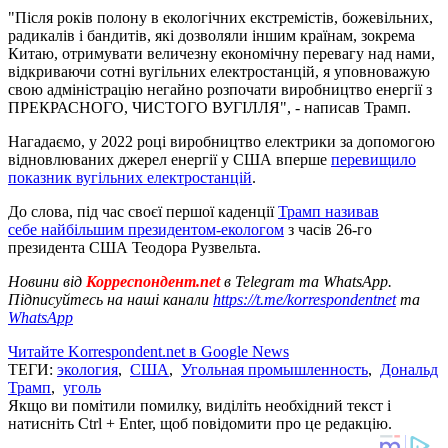
"Після років полону в екологічних екстремістів, божевільних,
радикалів і бандитів, які дозволяли іншим країнам, зокрема
Китаю, отримувати величезну економічну перевагу над нами,
відкриваючи сотні вугільних електростанцій, я уповноважую
свою адміністрацію негайно розпочати виробництво енергії з
ПРЕКРАСНОГО, ЧИСТОГО ВУГІЛЛЯ", - написав Трамп.
Нагадаємо, у 2022 році виробництво електрики за допомогою
відновлюваних джерел енергії у США вперше
перевищило
показник вугільних електростанцій
.
До слова, під час своєї першої каденції
Трамп називав
себе найбільшим президентом-екологом
з часів 26-го
президента США Теодора Рузвельта.
Новини від
Корреспондент.net
в Telegram та WhatsApp.
Підписуйтесь на наші канали
https://t.me/korrespondentnet
та
WhatsApp
Читайте Korrespondent.net в Google News
ТЕГИ:
экология
,
США
,
Угольная промышленность
,
Дональд
Трамп
,
уголь
Якщо ви помітили помилку, виділіть необхідний текст і
натисніть Ctrl + Enter, щоб повідомити про це редакцію.