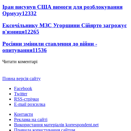
Іран висунув США вимоги для розблокування
Ормузу
12332
Ексочільнику МЗС Угорщини Сійярто загрожує
в'язниця
12265
Росіяни змінили ставлення до війни -
опитування
11536
Читати коментарі
Повна версія сайту
Facebook
Twitter
RSS-стрічки
E-mail розсилка
Контакти
Реклама на сайті
Використання матеріалів korrespondent.net
Правила користування сайтом