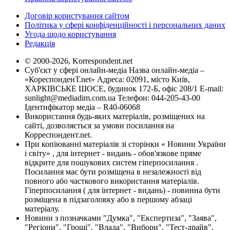
Договір користування сайтом
Політика у сфері конфіденційності і персональних даних
Угода щодо користування
Редакція
© 2000-2026, Korrespondent.net
Суб'єкт у сфері онлайн-медіа Назва онлайн-медіа –
«КореспонденТ.net» Адреса: 02091, місто Київ,
ХАРКІВСЬКЕ ШОСЕ, будинок 172-Б, офіс 208/1 E-mail:
sunlight@mediadim.com.ua
Телефон: 044-205-43-00
Ідентифікатор медіа – R40-06068
Використання будь-яких матеріалів, розміщених на
сайті, дозволяється за умови посилання на
Корреспондент.net.
При копіюванні матеріалів зі сторінки « Новини України
і світу» , для інтернет - видань - обов'язкове пряме
відкрите для пошукових систем гіперпосилання .
Посилання має бути розміщена в незалежності від
повного або часткового використання матеріалів.
Гіперпосилання ( для інтернет - видань) - повинна бути
розміщена в підзаголовку або в першому абзаці
матеріалу.
Новини з позначками "Думка", "Експертиза", "Заява",
"Регіони", "Гроші", "Влада", "Вибори", "Тест-драйв",