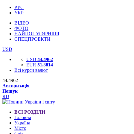
РУС
УКР
ВІДЕО
ФОТО
НАЙПОПУЛЯРНІШІ
СПЕЦПРОЕКТИ
USD
USD
44.4962
EUR
51.3814
Всі курси валют
44.4962
Авторизація
Пошук
RU
ВСІ РОЗДІЛИ
Головна
Україна
Місто
Світ