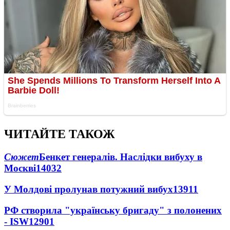
ЧИТАЙТЕ ТАКОЖ
Сюжет
Бенкет генералів. Наслідки вибуху в
Москві
14032
У Молдові пролунав потужний вибух
13911
РФ створила "українську бригаду" з полонених
- ISW
12901