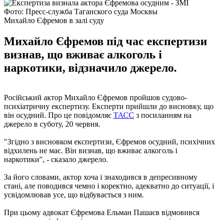
Фото: Пресс-служба Таганского суда Москвы
Михайло Єфремов в залі суду
Михайло Єфремов під час експертизи
визнав, що вживає алкоголь і
наркотики, відзначило джерело.
Російський актор Михайло Єфремов пройшов судово-
психіатричну експертизу. Експерти прийшли до висновку, що
він осудний. Про це повідомляє
ТАСС
з посиланням на
джерело в суботу, 20 червня.
"Згідно з висновком експертизи, Єфремов осудний, психічних
відхилень не має. Він визнав, що вживає алкоголь і
наркотики", - сказало джерело.
За його словами, актор хоча і знаходився в депресивному
стані, але поводився чемно і коректно, адекватно до ситуації, і
усвідомлював усе, що відбувається з ним.
При цьому адвокат Єфремова Ельман Пашаєв відмовився