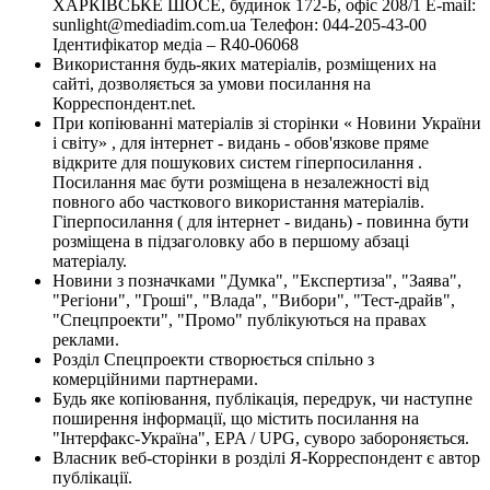
ХАРКІВСЬКЕ ШОСЕ, будинок 172-Б, офіс 208/1 E-mail:
sunlight@mediadim.com.ua
Телефон: 044-205-43-00
Ідентифікатор медіа – R40-06068
Використання будь-яких матеріалів, розміщених на
сайті, дозволяється за умови посилання на
Корреспондент.net.
При копіюванні матеріалів зі сторінки « Новини України
і світу» , для інтернет - видань - обов'язкове пряме
відкрите для пошукових систем гіперпосилання .
Посилання має бути розміщена в незалежності від
повного або часткового використання матеріалів.
Гіперпосилання ( для інтернет - видань) - повинна бути
розміщена в підзаголовку або в першому абзаці
матеріалу.
Новини з позначками "Думка", "Експертиза", "Заява",
"Регіони", "Гроші", "Влада", "Вибори", "Тест-драйв",
"Спецпроекти", "Промо" публікуються на правах
реклами.
Розділ Спецпроекти створюється спільно з
комерційними партнерами.
Будь яке копіювання, публікація, передрук, чи наступне
поширення інформації, що містить посилання на
"Інтерфакс-Україна", EPA / UPG, суворо забороняється.
Власник веб-сторінки в розділі Я-Корреспондент є автор
публікації.