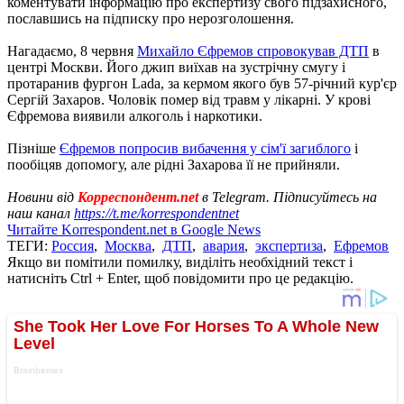
коментувати інформацію про експертизу свого підзахисного,
пославшись на підписку про нерозголошення.
Нагадаємо, 8 червня
Михайло Єфремов спровокував ДТП
в
центрі Москви. Його джип виїхав на зустрічну смугу і
протаранив фургон Lada, за кермом якого був 57-річний кур'єр
Сергій Захаров. Чоловік помер від травм у лікарні. У крові
Єфремова виявили алкоголь і наркотики.
Пізніше
Єфремов попросив вибачення у сім'ї загиблого
і
пообіцяв допомогу, але рідні Захарова її не прийняли.
Новини від
Корреспондент.net
в Telegram. Підписуйтесь на
наш канал
https://t.me/korrespondentnet
Читайте Korrespondent.net в Google News
ТЕГИ:
Россия
,
Москва
,
ДТП
,
авария
,
экспертиза
,
Ефремов
Якщо ви помітили помилку, виділіть необхідний текст і
натисніть Ctrl + Enter, щоб повідомити про це редакцію.