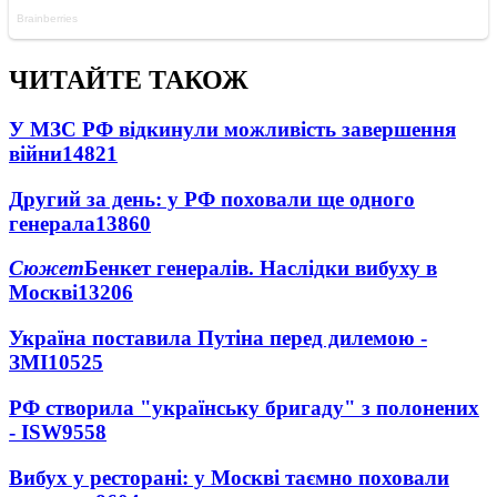
ЧИТАЙТЕ ТАКОЖ
У МЗС РФ відкинули можливість завершення
війни
14821
Другий за день: у РФ поховали ще одного
генерала
13860
Сюжет
Бенкет генералів. Наслідки вибуху в
Москві
13206
Україна поставила Путіна перед дилемою -
ЗМІ
10525
РФ створила "українську бригаду" з полонених
- ISW
9558
Вибух у ресторані: у Москві таємно поховали