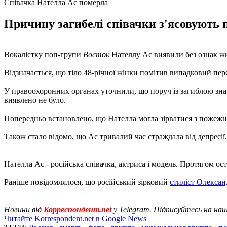
Співачка Нателла Ас померла
Причину загибелі співачки з'ясовують п
Вокалістку поп-групи
Восток
Нателлу Ас виявили без ознак жи
Відзначається, що тіло 48-річної жінки помітив випадковий пер
У правоохоронних органах уточнили, що поруч із загиблою зна
виявлено не було.
Попередньо встановлено, що Нателла могла зірватися з пожежної
Також стало відомо, що Ас тривалий час страждала від депресії
Нателла Ас - російська співачка, актриса і модель. Протягом ос
Раніше повідомлялося, що російський зірковий
стиліст Олекса
Новини від
Корреспондент.net
у Telegram. Підписуйтесь на на
Читайте Korrespondent.net в Google News