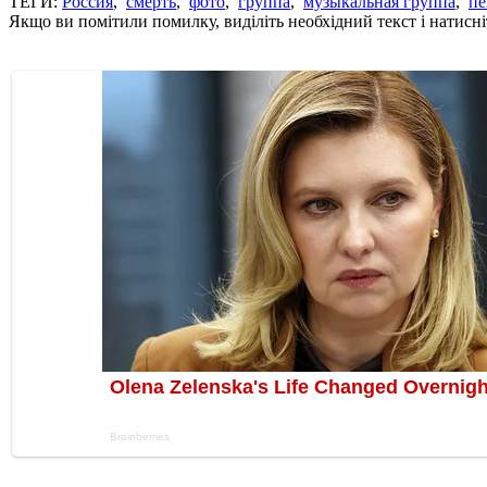
ТЕГИ:
Россия
,
смерть
,
фото
,
группа
,
музыкальная группа
,
пе
Якщо ви помітили помилку, виділіть необхідний текст і натисніт