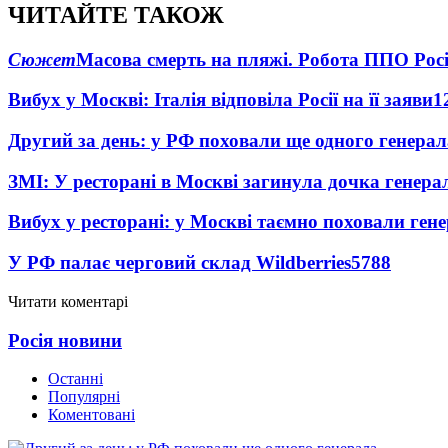
ЧИТАЙТЕ ТАКОЖ
Сюжет
Масова смерть на пляжі. Робота ППО Росі
Вибух у Москві: Італія відповіла Росії на її заяви
1
Другий за день: у РФ поховали ще одного генерал
ЗМІ: У ресторані в Москві загинула дочка генера
Вибух у ресторані: у Москві таємно поховали ген
У РФ палає черговий склад Wildberries
5788
Читати коментарі
Росія новини
Останні
Популярні
Коментовані