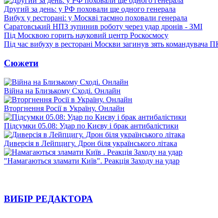
Другий за день: у РФ поховали ще одного генерала
Вибух у ресторані: у Москві таємно поховали генерала
Саратовський НПЗ зупинив роботу через удар дронів - ЗМІ
Під Москвою горить науковий центр Роскосмосу
Під час вибуху в ресторані Москви загинув зять командувача 
Сюжети
Війна на Близькому Сході. Онлайн
Вторгнення Росії в Україну. Онлайн
Підсумки 05.08: Удар по Києву і брак антибалістики
Диверсія в Лейпцигу. Дрон біля українського літака
"Намагаються зламати Київ". Реакція Заходу на удар
ВИБІР РЕДАКТОРА