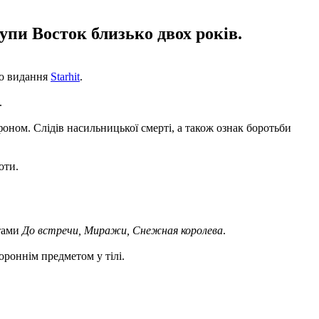
упи Восток близько двох років.
ло видання
Starhit
.
.
ном. Слідів насильницької смерті, а також ознак боротьби
оти.
ітами
До встречи, Миражи, Снежная королева
.
ороннім предметом у тілі.