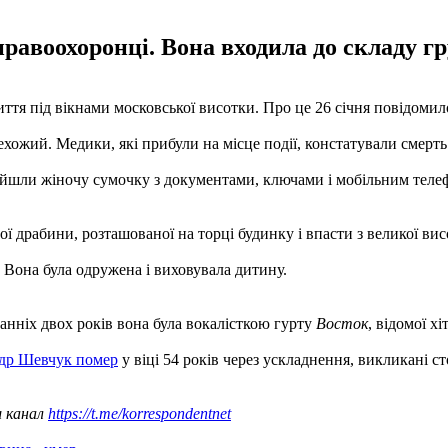
равоохоронці. Вона входила до складу гр
ття під вікнами московської висотки. Про це 26 січня повідоми
ехожий. Медики, які прибули на місце події, констатували смерть
йшли жіночу сумочку з документами, ключами і мобільним телефо
 драбини, розташованої на торці будинку і впасти з великої вис
. Вона була одружена і виховувала дитину.
танніх двох років вона була вокалісткою гурту
Восток
, відомої х
ндр Шевчук помер
у віці 54 років через ускладнення, викликані ст
ш канал
https://t.me/korrespondentnet