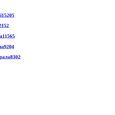
ї
15205
2152
а
11565
ла
9204
ерала
8302