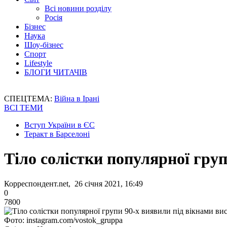
Всі новини розділу
Росія
Бізнес
Наука
Шоу-бізнес
Спорт
Lifestyle
БЛОГИ ЧИТАЧІВ
СПЕЦТЕМА:
Війна в Ірані
ВСІ ТЕМИ
Вступ України в ЄС
Теракт в Барселоні
Тіло солістки популярної гру
Корреспондент.net, 26 січня 2021, 16:49
0
7800
Фото: instagram.com/vostok_gruppa