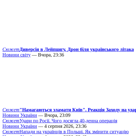
Сюжет
Диверсія в Лейпцигу. Дрон біля українського літака
Новини світу
— Вчора, 23:36
Сюжет
"Намагаються зламати Київ". Реакція Заходу на уда
Новини України
— Вчора, 23:09
Сюжет
Удари по Росії. Чого досягла 40-денна операція
Новини України
— 4 серпня 2026, 23:36
Сюжет
Напади на українців в Польщі. Як змінити ситуацію