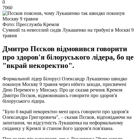
0
7060
Фото: Пресслужба Кремля
Сумний та невеселий сидів Лукашенко на трибуні в Москві 9
травня
Дмитро Пєсков відмовився говорити
про здоров'я білоруського лідера, бо це
"вкрай некоректно".
Формальний лідер Білорусі Олександр Лукашенко швидко
покинув Москву 9 травня через нібито заходи, присвячені
Дню Перемоги у Мінську. Про це сказав речник Кремля
Дмитро Пєсков, відмовившись говорити про здоров'я
білоруського лідера.
"Було б вкрай некоректно мені щось говорити про здоров'я
Олександра Григоровича", – сказав Пєсков, відповідаючи на
запитання, чи відсутність Лукашенка на неформальному
сніданку у Кремлі зі станом його здоров'я пов'язана.
При цьому він наголосив, що у Лукашенка "були заходи,