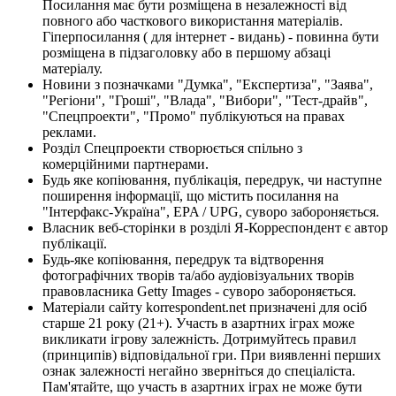
Посилання має бути розміщена в незалежності від
повного або часткового використання матеріалів.
Гіперпосилання ( для інтернет - видань) - повинна бути
розміщена в підзаголовку або в першому абзаці
матеріалу.
Новини з позначками "Думка", "Експертиза", "Заява",
"Регіони", "Гроші", "Влада", "Вибори", "Тест-драйв",
"Спецпроекти", "Промо" публікуються на правах
реклами.
Розділ Спецпроекти створюється спільно з
комерційними партнерами.
Будь яке копіювання, публікація, передрук, чи наступне
поширення інформації, що містить посилання на
"Інтерфакс-Україна", EPA / UPG, суворо забороняється.
Власник веб-сторінки в розділі Я-Корреспондент є автор
публікації.
Будь-яке копіювання, передрук та відтворення
фотографічних творів та/або аудіовізуальних творів
правовласника Getty Images - суворо забороняється.
Матеріали сайту korrespondent.net призначені для осіб
старше 21 року (21+). Участь в азартних іграх може
викликати ігрову залежність. Дотримуйтесь правил
(принципів) відповідальної гри. При виявленні перших
ознак залежності негайно зверніться до спеціаліста.
Пам'ятайте, що участь в азартних іграх не може бути