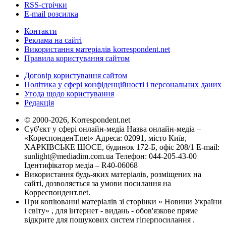
RSS-стрічки
E-mail розсилка
Контакти
Реклама на сайті
Використання матеріалів korrespondent.net
Правила користування сайтом
Договір користування сайтом
Політика у сфері конфіденційності і персональних даних
Угода щодо користування
Редакція
© 2000-2026, Korrespondent.net
Суб'єкт у сфері онлайн-медіа Назва онлайн-медіа –
«КореспонденТ.net» Адреса: 02091, місто Київ,
ХАРКІВСЬКЕ ШОСЕ, будинок 172-Б, офіс 208/1 E-mail:
sunlight@mediadim.com.ua
Телефон: 044-205-43-00
Ідентифікатор медіа – R40-06068
Використання будь-яких матеріалів, розміщених на
сайті, дозволяється за умови посилання на
Корреспондент.net.
При копіюванні матеріалів зі сторінки « Новини України
і світу» , для інтернет - видань - обов'язкове пряме
відкрите для пошукових систем гіперпосилання .