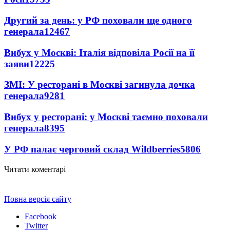
Другий за день: у РФ поховали ще одного
генерала
12467
Вибух у Москві: Італія відповіла Росії на її
заяви
12225
ЗМІ: У ресторані в Москві загинула дочка
генерала
9281
Вибух у ресторані: у Москві таємно поховали
генерала
8395
У РФ палає черговий склад Wildberries
5806
Читати коментарі
Повна версія сайту
Facebook
Twitter