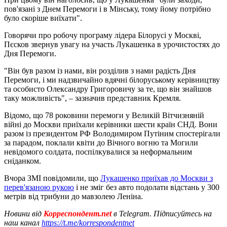
пов'язані з Днем Перемоги і в Мінську, тому йому потрібно
було скоріше виїхати".
Говорячи про робочу програму лідера Білорусі у Москві,
Пєсков звернув увагу на участь Лукашенка в урочистостях до
Дня Перемоги.
"Він був разом із нами, він розділив з нами радість Дня
Перемоги, і ми надзвичайно вдячні білоруському керівництву
та особисто Олександру Григоровичу за те, що він знайшов
таку можливість", – зазначив представник Кремля.
Відомо, що 78 роковини перемоги у Великій Вітчизняній
війні до Москви приїхали керівники шести країн СНД. Вони
разом із президентом РФ Володимиром Путіним спостерігали
за парадом, поклали квіти до Вічного вогню та Могили
невідомого солдата, поспілкувалися за неформальним
сніданком.
Вчора ЗМІ повідомили, що
Лукашенко приїхав до Москви з
перев'язаною рукою
і не зміг без авто подолати відстань у 300
метрів від трибуни до мавзолею Леніна.
Новини від
Корреспондент.net
в Telegram. Підписуйтесь на
наш канал
https://t.me/korrespondentnet